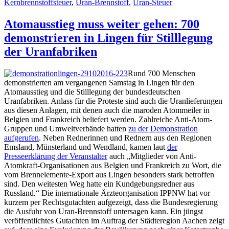
Kernbrennstoffsteuer
,
Uran-Brennstoff
,
Uran-Steuer
Atomausstieg muss weiter gehen: 700
demonstrieren in Lingen für Stilllegung
der Uranfabriken
Rund 700 Menschen
demonstrierten am vergangenen Samstag in Lingen für den
Atomausstieg und die Stilllegung der bundesdeutschen
Uranfabriken. Anlass für die Proteste sind auch die Uranlieferungen
aus diesen Anlagen, mit denen auch die maroden Atommeiler in
Belgien und Frankreich beliefert werden. Zahlreiche Anti-Atom-
Gruppen und Umweltverbände hatten
zu der Demonstration
aufgerufen
. Neben Rednerinnen und Rednern aus den Regionen
Emsland, Münsterland und Wendland, kamen laut
der
Presseerklärung der Veranstalter
auch „Mitglieder von Anti-
Atomkraft-Organisationen aus Belgien und Frankreich zu Wort, die
vom Brennelemente-Export aus Lingen besonders stark betroffen
sind. Den weitesten Weg hatte ein Kundgebungsredner aus
Russland.“ Die internationale Ärzteorganisation IPPNW hat vor
kurzem per Rechtsgutachten aufgezeigt, dass die Bundesregierung
die Ausfuhr von Uran-Brennstoff untersagen kann. Ein jüngst
veröffentlichtes Gutachten im Auftrag der Städteregion Aachen zeigt