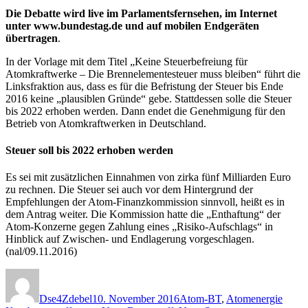
Die Debatte wird
live
im Parlamentsfernsehen, im Internet
unter www.bundestag.de und auf mobilen Endgeräten
übertragen
.
In der Vorlage mit dem Titel „Keine Steuerbefreiung für
Atomkraftwerke – Die Brennelementesteuer muss bleiben“ führt die
Linksfraktion aus, dass es für die Befristung der Steuer bis Ende
2016 keine „plausiblen Gründe“ gebe. Stattdessen solle die Steuer
bis 2022 erhoben werden. Dann endet die Genehmigung für den
Betrieb von Atomkraftwerken in Deutschland.
Steuer soll bis 2022 erhoben werden
Es sei mit zusätzlichen Einnahmen von zirka fünf Milliarden Euro
zu rechnen. Die Steuer sei auch vor dem Hintergrund der
Empfehlungen der Atom-Finanzkommission sinnvoll, heißt es in
dem Antrag weiter. Die Kommission hatte die „Enthaftung“ der
Atom-Konzerne gegen Zahlung eines „Risiko-Aufschlags“ in
Hinblick auf Zwischen- und Endlagerung vorgeschlagen.
(nal/09.11.2016)
Autor
Veröffentlicht
Kategorien
Schla
am
Dse4Zdebel
10. November 2016
Atom-BT
,
Atomenergie