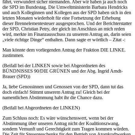
fährt, verwundert sicher niemanden. Aber wir haben ja auch noch
die SPD im Bundestag. Die Umweltministerin Barbara Hendricks
und auch Kolleginnen und Kollegen aus der SPD haben sich in den
letzten Monaten wiederholt für eine Fortsetzung der Erhebung
dieser Brennelementesteuer ausgesprochen. Und der Berichterstatter
der SPD, Christian Petry, der gleich im Anschluss an mich reden
wird, merkte im Finanzausschuss zu unserem Antrag an, darin seien
„viele richtige Dinge“ enthalten. Dann sagte er wörtlich – Zitat -:
Man könnte dem vorliegenden Antrag der Fraktion DIE LINKE.
zustimmen.
(Beifall bei der LINKEN sowie bei Abgeordneten des
BÜNDNISSES 90/DIE GRÜNEN und der Abg. Ingrid Arndt-
Brauer (SPD))
Ja, liebe Genossinnen und Genossen von der SPD, dann tut das
doch einfach! Stimmt unserem Antrag zu! Gleich bei der
namentlichen Abstimmung habt ihr die Chance dazu.
(Beifall bei Abgeordneten der LINKEN)
Zum Schluss noch: Es wäre wünschenswert, wenn bei der
Abstimmung über unseren Antrag nicht der Koalitionszwang,
sondern Vernunft und Gerechtigkeit zum Tragen kommen würden.
Die Zeit für Steuergeschenke für den Betrieb von Atomkraftwerken