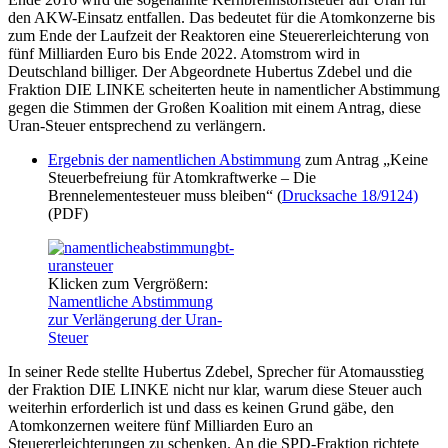
GroKo
den AKW-Einsatz entfallen. Das bedeutet für die Atomkonzerne bis
lehnt
zum Ende der Laufzeit der Reaktoren eine Steuererleichterung von
Antrag
fünf Milliarden Euro bis Ende 2022. Atomstrom wird in
der
Deutschland billiger. Der Abgeordnete Hubertus Zdebel und die
LINKEN
Fraktion DIE LINKE scheiterten heute in namentlicher Abstimmung
ab
gegen die Stimmen der Großen Koalition mit einem Antrag, diese
Uran-Steuer entsprechend zu verlängern.
Ergebnis der namentlichen Abstimmung
zum Antrag „Keine
Steuerbefreiung für Atomkraftwerke ‒ Die
Brennelementesteuer muss bleiben“ (
Drucksache 18/9124)
(PDF)
Klicken zum Vergrößern:
Namentliche Abstimmung
zur Verlängerung der Uran-
Steuer
In seiner Rede stellte Hubertus Zdebel, Sprecher für Atomausstieg
der Fraktion DIE LINKE nicht nur klar, warum diese Steuer auch
weiterhin erforderlich ist und dass es keinen Grund gäbe, den
Atomkonzernen weitere fünf Milliarden Euro an
Steuererleichterungen zu schenken. An die SPD-Fraktion richtete