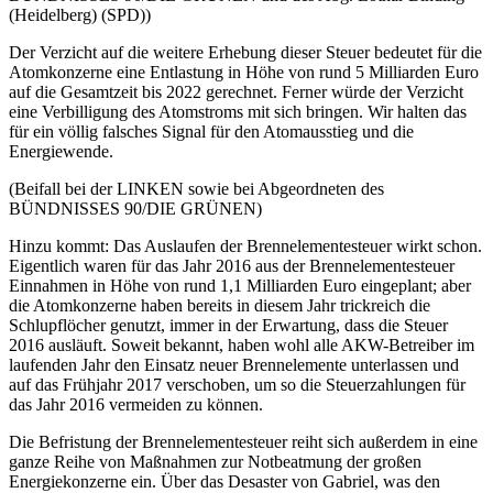
(Heidelberg) (SPD))
Der Verzicht auf die weitere Erhebung dieser Steuer bedeutet für die
Atomkonzerne eine Entlastung in Höhe von rund 5 Milliarden Euro
auf die Gesamtzeit bis 2022 gerechnet. Ferner würde der Verzicht
eine Verbilligung des Atomstroms mit sich bringen. Wir halten das
für ein völlig falsches Signal für den Atomausstieg und die
Energiewende.
(Beifall bei der LINKEN sowie bei Abgeordneten des
BÜNDNISSES 90/DIE GRÜNEN)
Hinzu kommt: Das Auslaufen der Brennelementesteuer wirkt schon.
Eigentlich waren für das Jahr 2016 aus der Brennelementesteuer
Einnahmen in Höhe von rund 1,1 Milliarden Euro eingeplant; aber
die Atomkonzerne haben bereits in diesem Jahr trickreich die
Schlupflöcher genutzt, immer in der Erwartung, dass die Steuer
2016 ausläuft. Soweit bekannt, haben wohl alle AKW-Betreiber im
laufenden Jahr den Einsatz neuer Brennelemente unterlassen und
auf das Frühjahr 2017 verschoben, um so die Steuerzahlungen für
das Jahr 2016 vermeiden zu können.
Die Befristung der Brennelementesteuer reiht sich außerdem in eine
ganze Reihe von Maßnahmen zur Notbeatmung der großen
Energiekonzerne ein. Über das Desaster von Gabriel, was den