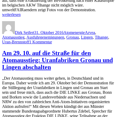
auf, dass eine Evakuierung der Bevölkerung nach einer Katastrophe
im belgischen AKW Tihange nicht möglich wäre.
„Atomaussti
umweltFAIRaendern zeigt Fotos von der Demonstration.
muss
weiterlesen
weiter
Autor
Veröffentlicht
Kategorien
Schlagwörter
gehen:
am
700
Dirk Seifert
31. Oktober 2016
Atomenergie
Arvea
,
demonstrier
Atomausstieg
,
Ausfuhrgenemigungen
,
Gronau
,
Lingen
,
Tihange
,
in
zu
Uran-Brennstoff
1 Kommentar
Lingen
Atomausstieg
für
muss
Am 29. 10. auf die Straße für den
Stilllegung
weiter
der
Atomausstieg: Uranfabriken Gronau und
gehen:
Uranfabrike
700
Lingen abschalten
demonstrieren
in
„Der Atomausstieg muss weiter gehen, in Deutschland und in
Lingen
Europa. Daher werde ich am 29. Oktober bei der Demonstration für
für
die Stilllegung der Uranfabriken in Lingen und Gronau am Start
Stilllegung
sein und freue mich, dass auch die DIE LINKE aus Gronau, Bonn
der
und Borken sowie die Landesverbände aus Niedersachsen und
Uranfabriken
NRW zu den von zahlreichen Anti-Atom-Initiativen organisierten
Aktion aufrufen!“ Mit diesen Worten kündigt der aus Münster
stammende Bundestagsabgeordnete Hubertus Zdebel, Sprecher für
Atomausstieg der Fraktion DIE LINKE, seine Teilnahme an der