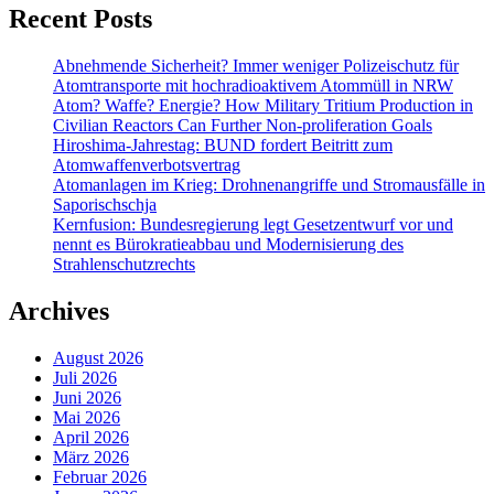
Recent Posts
Abnehmende Sicherheit? Immer weniger Polizeischutz für
Atomtransporte mit hochradioaktivem Atommüll in NRW
Atom? Waffe? Energie? How Military Tritium Production in
Civilian Reactors Can Further Non-proliferation Goals
Hiroshima-Jahrestag: BUND fordert Beitritt zum
Atomwaffenverbotsvertrag
Atomanlagen im Krieg: Drohnenangriffe und Stromausfälle in
Saporischschja
Kernfusion: Bundesregierung legt Gesetzentwurf vor und
nennt es Bürokratieabbau und Modernisierung des
Strahlenschutzrechts
Archives
August 2026
Juli 2026
Juni 2026
Mai 2026
April 2026
März 2026
Februar 2026