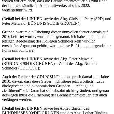
wollen wir erreichen, dass die Brennelementesteuer bis zum Ende
der Laufzeit sämtlicher Atomkraftwerke, also bis 2022,
weitergeführt wird.
(Beifall bei der LINKEN sowie der Abg. Christian Petry (SPD) und
Peter Meiwald (BÜNDNIS 90/DIE GRÜNEN))
Gründe, warum die Erhebung dieser sinnvollen Steuer damals auf
2016 befristet wurde, wurden nie genannt. Ich habe auch in dem
jetzigen Redebeitrag des Kollegen Schindler kein wirklich
ernsthaftes Argument gehört, warum diese Befristung in irgendeiner
Form sinnvoll wäre.
(Beifall bei der LINKEN sowie des Abg. Peter Meiwald
(BÜNDNIS 90/DIE GRÜNEN) – Zuruf des Abg. Norbert
Schindler (CDU/CSU))
Auch der Redner der CDU/CSU-Fraktion sprach damals, im Jahre
2010, davon, dass diese Steuer – ich zitiere jetzt wörtlich – „aus
ökologischen und ökonomischen Gründen … richtig und
zielführend“ sei. Daran hat sich absolut nichts geändert, und genau
deswegen muss die Erhebung der Brennelementesteuer jetzt auch
verlängert werden.
(Beifall bei der LINKEN sowie bei Abgeordneten des
BÜNDNISSES 90/DIE GRÜNEN und des Abg. Lothar Binding