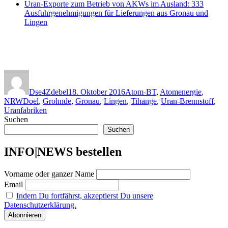
Uran-Exporte zum Betrieb von AKWs im Ausland: 333
Ausfuhrgenehmigungen für Lieferungen aus Gronau und
Lingen
Autor
Veröffentlicht
Kategorien
am
Dse4Zdebel
18. Oktober 2016
Atom-BT
,
Atomenergie
,
Schlagwörter
NRW
Doel
,
Grohnde
,
Gronau
,
Lingen
,
Tihange
,
Uran-Brennstoff
,
Uranfabriken
Suchen
Suchen
INFO|NEWS bestellen
Vorname oder ganzer Name
Email
Indem Du fortfährst, akzeptierst Du unsere
Datenschutzerklärung.