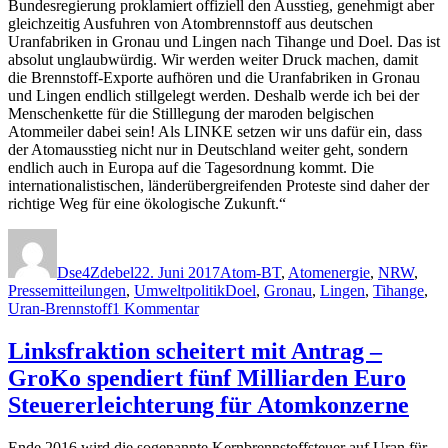
Bundesregierung proklamiert offiziell den Ausstieg, genehmigt aber
gleichzeitig Ausfuhren von Atombrennstoff aus deutschen
Uranfabriken in Gronau und Lingen nach Tihange und Doel. Das ist
absolut unglaubwürdig. Wir werden weiter Druck machen, damit
die Brennstoff-Exporte aufhören und die Uranfabriken in Gronau
und Lingen endlich stillgelegt werden. Deshalb werde ich bei der
Menschenkette für die Stilllegung der maroden belgischen
Atommeiler dabei sein! Als LINKE setzen wir uns dafür ein, dass
der Atomausstieg nicht nur in Deutschland weiter geht, sondern
endlich auch in Europa auf die Tagesordnung kommt. Die
internationalistischen, länderübergreifenden Proteste sind daher der
richtige Weg für eine ökologische Zukunft.“
Autor
Veröffentlicht
Kategorien
am
Dse4Zdebel
22. Juni 2017
Atom-BT
,
Atomenergie
,
NRW
,
Schlagwörter
Pressemitteilungen
,
Umweltpolitik
Doel
,
Gronau
,
Lingen
,
Tihange
,
zu
Uran-Brennstoff
1 Kommentar
Uranexporte
für
Linksfraktion scheitert mit Antrag –
Tihange
GroKo spendiert fünf Milliarden Euro
und
Co
Steuererleichterung für Atomkonzerne
stoppen
–
Ende 2016 wird die sogenannte Kernbrennstoffsteuer auf Uran für