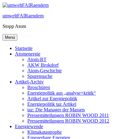
Zum
Inhalt
umweltFAIRaendern
springen
Stopp Atom
Menü
Startseite
Atomenergie
Atom-BT
AKW Brokdorf
Atom-Geschichte
Spurensuche
Artikel-Archiv
Broschüren
Energiepolitik aus „analyse+kritik“
Artikel zur Energiepolitik
Energiepolitik taz Artikel
taz: Die Manager der Massen
Pressemitteilungen ROBIN WOOD 2011
Pressemitteilungen ROBIN WOOD 2012
Energiewende
Klimakatastrophe
Erneuerbare Energien