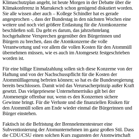
Klimaschutzplan angeht, ist heute Morgen in der Debatte über die
Klimakonferenz in Marrakesch schon genügend diskutiert worden.
Sie alle wissen aber auch – Kollege Schindler hat es gerade
angesprochen -, dass der Bundestag in den nächsten Wochen eine
weitere und noch viel größere Entlastung für die Atomkonzerne
beschließen soll. Da geht es darum, das jahrzehntelang
hochgehaltene Versprechen gegenüber den Bürgerinnen und
Bürgern zu brechen, dass die Atomkonzerne die volle
Verantwortung und vor allem die vollen Kosten für den Atommüll
übernehmen müssen, wie es auch im Atomgesetz festgeschrieben
worden ist.
Für eine billige Einmalzahlung sollen sich diese Konzerne von der
Haftung und von der Nachschusspflicht für die Kosten der
Atommülllagerung befreien können; so hat es die Bundesregierung
bereits beschlossen. Damit wird das Verursacherprinzip außer Kraft
gesetzt. Das vielgepriesene Unternehmerrisiko gilt bei der
Atomenergie offenbar nur, wenn es den Konzernen sichere
Gewinne bringt. Für die Verluste und die finanziellen Risiken für
den Atommüll sollen am Ende wieder einmal die Bürgerinnen und
Bürger einstehen.
Faktisch ist die Befristung der Brennelementesteuer eine
Subventionierung der Atomunternehmen im ganz großen Stil. Dass
die CDU/CSU einen solchen Kurs zugunsten der Atomwirtschaft