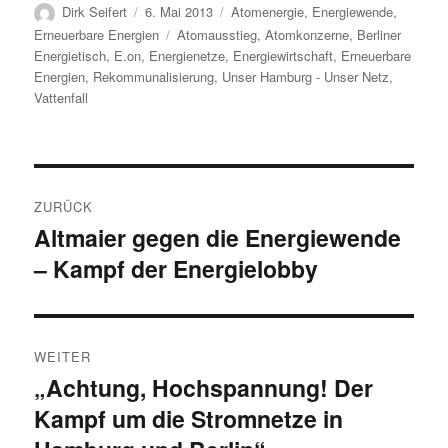
Autor
Veröffentlicht
Kategorien
Dirk Seifert
6. Mai 2013
Atomenergie
,
Energiewende
,
am
Schlagwörter
Erneuerbare Energien
Atomausstieg
,
Atomkonzerne
,
Berliner
Energietisch
,
E.on
,
Energienetze
,
Energiewirtschaft
,
Erneuerbare
Energien
,
Rekommunalisierung
,
Unser Hamburg - Unser Netz
,
Vattenfall
Beitragsnavigation
ZURÜCK
Altmaier gegen die Energiewende
Vorheriger
– Kampf der Energielobby
Beitrag:
WEITER
„Achtung, Hochspannung! Der
Nächster
Kampf um die Stromnetze in
Beitrag: