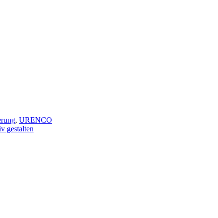
erung
,
URENCO
v gestalten