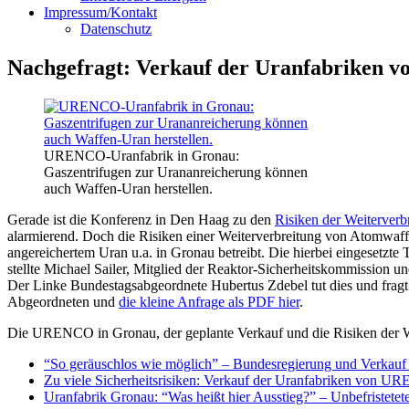
Impressum/Kontakt
Datenschutz
Nachgefragt: Verkauf der Uranfabriken 
URENCO-Uranfabrik in Gronau:
Gaszentrifugen zur Urananreicherung können
auch Waffen-Uran herstellen.
Gerade ist die Konferenz in Den Haag zu den
Risiken der Weiterver
alarmierend. Doch die Risiken einer Weiterverbreitung von Atomwaf
angereichertem Uran u.a. in Gronau betreibt. Die hierbei eingesetzte
stellte Michael Sailer, Mitglied der Reaktor-Sicherheitskommission 
Der Linke Bundestagsabgeordnete Hubertus Zdebel tut dies und fra
Abgeordneten und
die kleine Anfrage als PDF hier
.
Die URENCO in Gronau, der geplante Verkauf und die Risiken der 
“So geräuschlos wie möglich” – Bundesregierung und Verka
Zu viele Sicherheitsrisiken: Verkauf der Uranfabriken von U
Uranfabrik Gronau: “Was heißt hier Ausstieg?” – Unbefristete