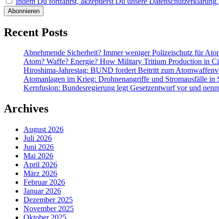
Indem Du fortfährst, akzeptierst Du unsere Datenschutzerklärung.
Recent Posts
Abnehmende Sicherheit? Immer weniger Polizeischutz für At
Atom? Waffe? Energie? How Military Tritium Production in Civ
Hiroshima-Jahrestag: BUND fordert Beitritt zum Atomwaffenve
Atomanlagen im Krieg: Drohnenangriffe und Stromausfälle in 
Kernfusion: Bundesregierung legt Gesetzentwurf vor und nennt
Archives
August 2026
Juli 2026
Juni 2026
Mai 2026
April 2026
März 2026
Februar 2026
Januar 2026
Dezember 2025
November 2025
Oktober 2025