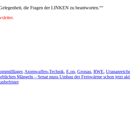
4 Gelegenheit, die Fragen der LINKEN zu beantworten.““
letter.
ommülllager
,
Atomwaffen-Technik
,
E.on
,
Gronau
,
RWE
,
Urananreich
eblichen Mängeln – Senat muss Umbau der Fernwärme schon jetzt akti
nbefristet