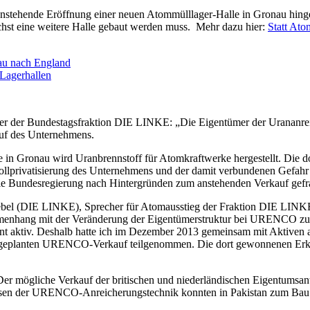
e anstehende Eröffnung einer neuen Atommülllager-Halle in Gronau hin
mnächst eine weitere Halle gebaut werden muss. Mehr dazu hier:
Statt Ato
au nach England
Lagerhallen
her der Bundestagsfraktion DIE LINKE: „Die Eigentümer der Urananr
uf des Unternehmens.
Gronau wird Uranbrennstoff für Atomkraftwerke hergestellt. Die dort
ollprivatisierung des Unternehmens und der damit verbundenen Gefahr
ie Bundesregierung nach Hintergründen zum anstehenden Verkauf gefr
bel (DIE LINKE), Sprecher für Atomausstieg der Fraktion DIE LINKE.
mmenhang mit der Veränderung der Eigentümerstruktur bei URENCO zu 
ment aktiv. Deshalb hatte ich im Dezember 2013 gemeinsam mit Aktiven
eplanten URENCO-Verkauf teilgenommen. Die dort gewonnenen Erkennt
er mögliche Verkauf der britischen und niederländischen Eigentumsante
usen der URENCO-Anreicherungstechnik konnten in Pakistan zum Bau 