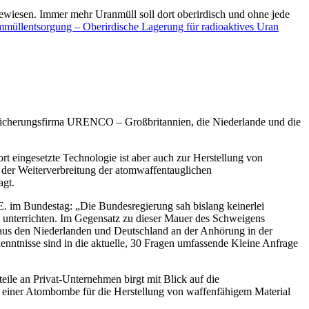
gewiesen. Immer mehr Uranmüll soll dort oberirdisch und ohne jede
mmüllentsorgung – Oberirdische Lagerung für radioaktives Uran
eicherungsfirma URENCO – Großbritannien, die Niederlande und die
 eingesetzte Technologie ist aber auch zur Herstellung von
 der Weiterverbreitung der atomwaffentauglichen
agt.
 im Bundestag: „Die Bundesregierung sah bislang keinerlei
unterrichten. Im Gegensatz zu dieser Mauer des Schweigens
 aus den Niederlanden und Deutschland an der Anhörung in der
nisse sind in die aktuelle, 30 Fragen umfassende Kleine Anfrage
ile an Privat-Unternehmen birgt mit Blick auf die
einer Atombombe für die Herstellung von waffenfähigem Material