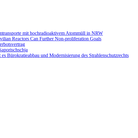
omtransporte mit hochradioaktivem Atommüll in NRW
ilian Reactors Can Further Non-proliferation Goals
rbotsvertrag
Saporischschja
 es Bürokratieabbau und Modernisierung des Strahlenschutzrechts