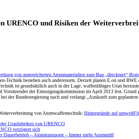
von URENCO und Risiken der Weiterverbrei
breitung von angereicherten Atommaterialien zum Bau „dreckiger“ Bo
fen-Technik bestehen auch anderenorts. Derzeit planen E.on und RWE 
 Technik ist grundsätzlich auch in der Lage, waffenfähiges Uran herzu
und Vorsitzender der Entsorgungskommission im April 2013 fest. Grund
gt bei der Bundesregierung nach und verlangt „Auskunft zum geplant
Weiterverbreitung von Atomwaffentechnik:
Hintergründe auf umweltF
uf der Uranfabriken von URENCO
RENCO verzögert sich
ter Dauerbetrieb – Atomtransporte – Immer mehr Atommüll