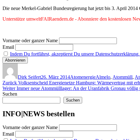
Die neue Merkel-Gabriel Bundesregierung hat jetzt bis 3. April 201
Unterstütze umweltFAIRaendern.de - Abonniere den kostenlosen News
Vorname oder ganzer Name
Email
Indem Du fortfährst, akzeptierst Du unsere Datenschutzerklärung.
Autor
Veröffentlicht
Kategorien
Schlagwörter
am
Dirk Seifert
26. März 2014
Atomenergie
Almelo
,
Atommüll
,
At
Beitragsnavigation
Vorheriger
Zurück
Volksentscheid Energienetze Hamburg: Wärmevertrag mit erh
Nächster
Beitrag:
Weiter
Immer neue Atommülllager: An der Uranfabrik Gronau völlig u
Beitrag:
Suchen
Suchen
INFO|NEWS bestellen
Vorname oder ganzer Name
Email