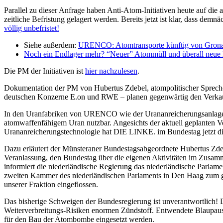
Parallel zu dieser Anfrage haben Anti-Atom-Initiativen heute auf di
zeitliche Befristung gelagert werden. Bereits jetzt ist klar, dass de
völlig unbefristet!
Siehe außerdem:
URENCO: Atomtransporte künftig von Gron
Noch ein Endlager mehr? “Neuer” Atommüll und überall neue 
Die PM der Initiativen ist
hier nachzulesen
.
Dokumentation der PM von Hubertus Zdebel, atompolitischer Sprec
deutschen Konzerne E.on und RWE – planen gegenwärtig den Verka
In den Uranfabriken von URENCO wie der Urananreicherungsanlage in 
atomwaffenfähigem Uran nutzbar. Angesichts der aktuell geplanten V
Urananreicherungstechnologie hat DIE LINKE. im Bundestag jetzt d
Dazu erläutert der Münsteraner Bundestagsabgeordnete Hubertus Zde
Veranlassung, den Bundestag über die eigenen Aktivitäten im Zusa
informiert die niederländische Regierung das niederländische Parla
zweiten Kammer des niederländischen Parlaments in Den Haag zum g
unserer Fraktion eingeflossen.
Das bisherige Schweigen der Bundesregierung ist unverantwortlich! D
Weiterverbreitungs-Risiken enormen Zündstoff. Entwendete Blaupa
für den Bau der Atombombe eingesetzt werden.