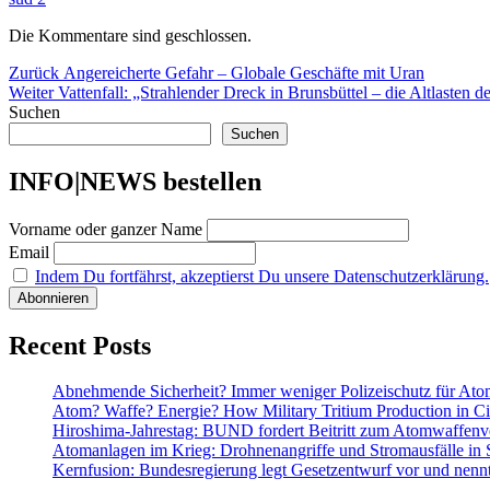
Die Kommentare sind geschlossen.
Beitragsnavigation
Vorheriger
Zurück
Angereicherte Gefahr – Globale Geschäfte mit Uran
Nächster
Beitrag:
Weiter
Vattenfall: „Strahlender Dreck in Brunsbüttel – die Altlaste
Beitrag:
Suchen
Suchen
INFO|NEWS bestellen
Vorname oder ganzer Name
Email
Indem Du fortfährst, akzeptierst Du unsere Datenschutzerklärung.
Recent Posts
Abnehmende Sicherheit? Immer weniger Polizeischutz für At
Atom? Waffe? Energie? How Military Tritium Production in Civ
Hiroshima-Jahrestag: BUND fordert Beitritt zum Atomwaffenve
Atomanlagen im Krieg: Drohnenangriffe und Stromausfälle in 
Kernfusion: Bundesregierung legt Gesetzentwurf vor und nennt