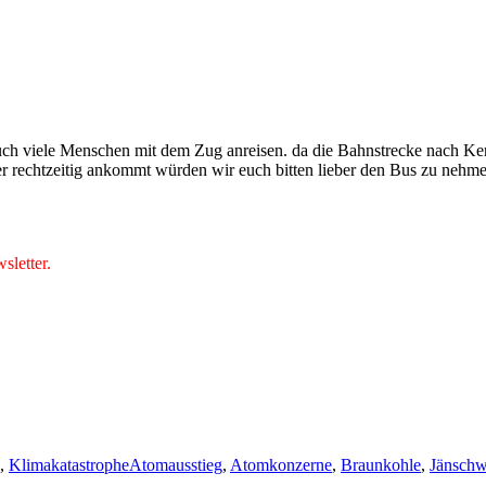
viele Menschen mit dem Zug anreisen. da die Bahnstrecke nach Kerkwitz
er rechtzeitig ankommt würden wir euch bitten lieber den Bus zu nehme
letter.
Schlagwörter
,
Klimakatastrophe
Atomausstieg
,
Atomkonzerne
,
Braunkohle
,
Jänschw