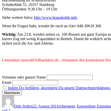
Buchhandlung im Schanzenviertel
Schulterblatt 55, 20357 Hamburg
Öffnungszeiten: 9:30 Uhr – 19 Uhr
Siehe weitere Infos:
http://www.braunkohle.info
Wenn ihr Fragen habt, wendet ihr euch an Alev 040-30618 368
Wichtig:
Am 23.8. werden neben ca. 100 Bussen aus ganz Europa auch 
kurzer Zug mit wenig Kapazitäten in Betrieb. Damit ihr wirklich sich
sichert euch die An- und Abreise.
Unterstütze umweltFAIRaendern.de - Abonniere den kostenlosen News
Vorname oder ganzer Name
Email
Indem Du fortfährst, akzeptierst Du unsere Datenschutzerklärung.
Autor
Veröffentlicht
Kategorien
am
Dirk Seifert
22. August 2014
Allgemein
,
Erneuerbare Energien
süd 2