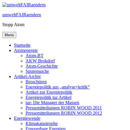
Zum
Inhalt
umweltFAIRaendern
springen
Stopp Atom
Menü
Startseite
Atomenergie
Atom-BT
AKW Brokdorf
Atom-Geschichte
Spurensuche
Artikel-Archiv
Broschüren
Energiepolitik aus „analyse+kritik“
Artikel zur Energiepolitik
Energiepolitik taz Artikel
taz: Die Manager der Massen
Pressemitteilungen ROBIN WOOD 2011
Pressemitteilungen ROBIN WOOD 2012
Energiewende
Klimakatastrophe
Erneuerbare Energien