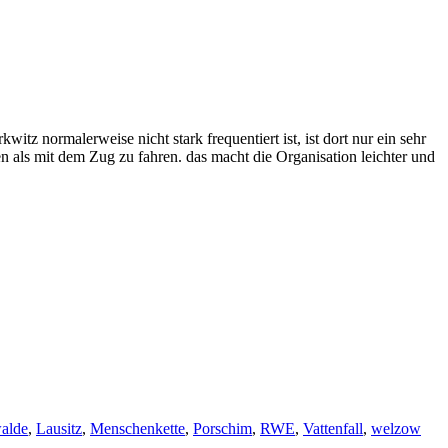
 normalerweise nicht stark frequentiert ist, ist dort nur ein sehr
n als mit dem Zug zu fahren. das macht die Organisation leichter und
alde
,
Lausitz
,
Menschenkette
,
Porschim
,
RWE
,
Vattenfall
,
welzow