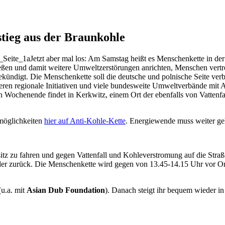
tieg aus der Braunkohle
Jetzt aber mal los: Am Samstag heißt es Menschenkette in der 
ßen und damit weitere Umweltzerstörungen anrichten, Menschen vertre
ekündigt. Die Menschenkette soll die deutsche und polnische Seite ver
en regionale Initiativen und viele bundesweite Umweltverbände mit Ak
 Wochenende findet in Kerkwitz, einem Ort der ebenfalls von Vattenfa
emöglichkeiten
hier auf Anti-Kohle-Kette
. Energiewende muss weiter g
sitz zu fahren und gegen Vattenfall und Kohleverstromung auf die St
er zurück. Die Menschenkette wird gegen von 13.45-14.15 Uhr vor Ort
(u.a. mit
Asian Dub Foundation
). Danach steigt ihr bequem wieder 