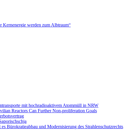
n der Kernenergie werden zum Albtraum“
omtransporte mit hochradioaktivem Atommüll in NRW
ilian Reactors Can Further Non-proliferation Goals
rbotsvertrag
Saporischschja
 es Bürokratieabbau und Modernisierung des Strahlenschutzrechts