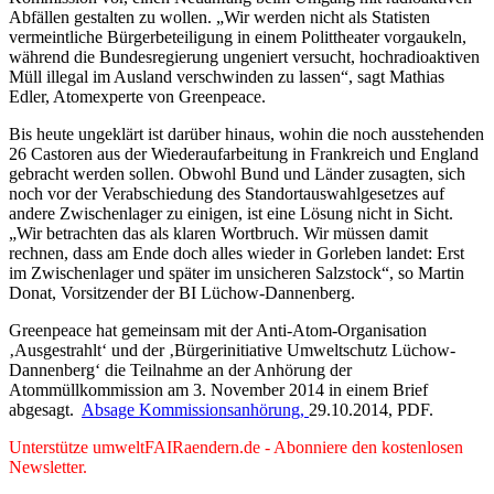
Abfällen gestalten zu wollen. „Wir werden nicht als Statisten
vermeintliche Bürgerbeteiligung in einem Polittheater vorgaukeln,
während die Bundesregierung ungeniert versucht, hochradioaktiven
Müll illegal im Ausland verschwinden zu lassen“, sagt Mathias
Edler, Atomexperte von Greenpeace.
Bis heute ungeklärt ist darüber hinaus, wohin die noch ausstehenden
26 Castoren aus der Wiederaufarbeitung in Frankreich und England
gebracht werden sollen. Obwohl Bund und Länder zusagten, sich
noch vor der Verabschiedung des Standortauswahlgesetzes auf
andere Zwischenlager zu einigen, ist eine Lösung nicht in Sicht.
„Wir betrachten das als klaren Wortbruch. Wir müssen damit
rechnen, dass am Ende doch alles wieder in Gorleben landet: Erst
im Zwischenlager und später im unsicheren Salzstock“, so Martin
Donat, Vorsitzender der BI Lüchow-Dannenberg.
Greenpeace hat gemeinsam mit der Anti-Atom-Organisation
‚Ausgestrahlt‘ und der ‚Bürgerinitiative Umweltschutz Lüchow-
Dannenberg‘ die Teilnahme an der Anhörung der
Atommüllkommission am 3. November 2014 in einem Brief
abgesagt.
Absage Kommissionsanhörung,
29.10.2014,
PDF.
Unterstütze umweltFAIRaendern.de - Abonniere den kostenlosen
Newsletter.