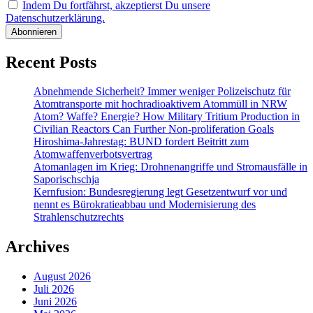
Indem Du fortfährst, akzeptierst Du unsere
Datenschutzerklärung.
Recent Posts
Abnehmende Sicherheit? Immer weniger Polizeischutz für
Atomtransporte mit hochradioaktivem Atommüll in NRW
Atom? Waffe? Energie? How Military Tritium Production in
Civilian Reactors Can Further Non-proliferation Goals
Hiroshima-Jahrestag: BUND fordert Beitritt zum
Atomwaffenverbotsvertrag
Atomanlagen im Krieg: Drohnenangriffe und Stromausfälle in
Saporischschja
Kernfusion: Bundesregierung legt Gesetzentwurf vor und
nennt es Bürokratieabbau und Modernisierung des
Strahlenschutzrechts
Archives
August 2026
Juli 2026
Juni 2026