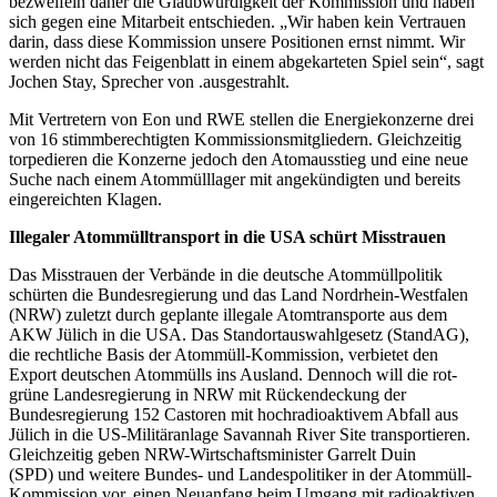
bezweifeln daher die Glaubwürdigkeit der Kommission und haben
sich gegen eine Mitarbeit entschieden. „Wir haben kein Vertrauen
darin, dass diese Kommission unsere Positionen ernst nimmt. Wir
werden nicht das Feigenblatt in einem abgekarteten Spiel sein“, sagt
Jochen Stay, Sprecher von .ausgestrahlt.
Mit Vertretern von Eon und RWE stellen die Energiekonzerne drei
von 16 stimmberechtigten Kommissionsmitgliedern. Gleichzeitig
torpedieren die Konzerne jedoch den Atomausstieg und eine neue
Suche nach einem Atommülllager mit angekündigten und bereits
eingereichten Klagen.
Illegaler Atommülltransport in die USA schürt Misstrauen
Das Misstrauen der Verbände in die deutsche Atommüllpolitik
schürten die Bundesregierung und das Land Nordrhein-Westfalen
(NRW) zuletzt durch geplante illegale Atomtransporte aus dem
AKW Jülich in die USA. Das Standortauswahlgesetz (StandAG),
die rechtliche Basis der Atommüll-Kommission, verbietet den
Export deutschen Atommülls ins Ausland. Dennoch will die rot-
grüne Landesregierung in NRW mit Rückendeckung der
Bundesregierung 152 Castoren mit hochradioaktivem Abfall aus
Jülich in die US-Militäranlage Savannah River Site transportieren.
Gleichzeitig geben NRW-Wirtschaftsminister Garrelt Duin
(SPD) und weitere Bundes- und Landespolitiker in der Atommüll-
Kommission vor, einen Neuanfang beim Umgang mit radioaktiven