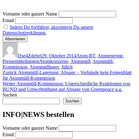
Vorname oder ganzer Name
Email
Indem Du fortfährst, akzeptierst Du unsere
Datenschutzerklärung.
Autor
Veröffentlicht
Kategorien
am
Dse4Zdebel
29. Oktober 2014
Atom-BT
,
Atomenergie
,
Schlagwörter
Pressemitteilungen
Atomkonzerne
,
Atommüll
,
Atommüll-
Kommission
,
Atommülllager
,
Jülich
Beitragsnavigation
Vorheriger
Zurück
Atommüll-Lagerung: Absage – Verbände kein Feigenblatt
Beitrag:
für Atommüll-Kommission
Nächster
Weiter
Atommüll-Kommission: Unterschiedliche Reaktionen von
Beitrag:
BUND und Umweltstiftung auf Absage von Greenpeace u.a.
Suchen
Suchen
INFO|NEWS bestellen
Vorname oder ganzer Name
Email