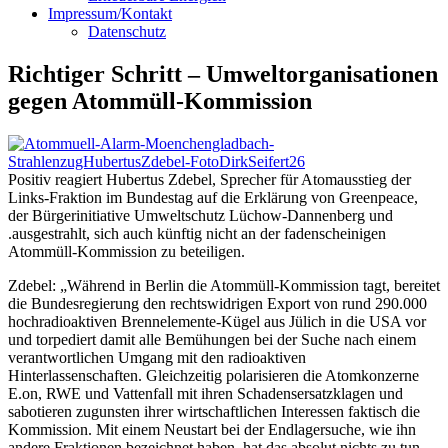
Impressum/Kontakt
Datenschutz
Richtiger Schritt – Umweltorganisationen
gegen Atommüll-Kommission
Positiv reagiert Hubertus Zdebel, Sprecher für Atomausstieg der
Links-Fraktion im Bundestag auf die Erklärung von Greenpeace,
der Bürgerinitiative Umweltschutz Lüchow-Dannenberg und
.ausgestrahlt, sich auch künftig nicht an der fadenscheinigen
Atommüll-Kommission zu beteiligen.
Zdebel: „Während in Berlin die Atommüll-Kommission tagt, bereitet
die Bundesregierung den rechtswidrigen Export von rund 290.000
hochradioaktiven Brennelemente-Kügel aus Jülich in die USA vor
und torpediert damit alle Bemühungen bei der Suche nach einem
verantwortlichen Umgang mit den radioaktiven
Hinterlassenschaften. Gleichzeitig polarisieren die Atomkonzerne
E.on, RWE und Vattenfall mit ihren Schadensersatzklagen und
sabotieren zugunsten ihrer wirtschaftlichen Interessen faktisch die
Kommission. Mit einem Neustart bei der Endlagersuche, wie ihn
andere Fraktionen bezeichnet haben, hat das absolut nichts zu tun.