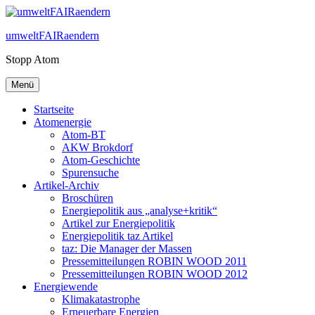
Zum
Inhalt
umweltFAIRaendern
springen
Stopp Atom
Menü
Startseite
Atomenergie
Atom-BT
AKW Brokdorf
Atom-Geschichte
Spurensuche
Artikel-Archiv
Broschüren
Energiepolitik aus „analyse+kritik“
Artikel zur Energiepolitik
Energiepolitik taz Artikel
taz: Die Manager der Massen
Pressemitteilungen ROBIN WOOD 2011
Pressemitteilungen ROBIN WOOD 2012
Energiewende
Klimakatastrophe
Erneuerbare Energien