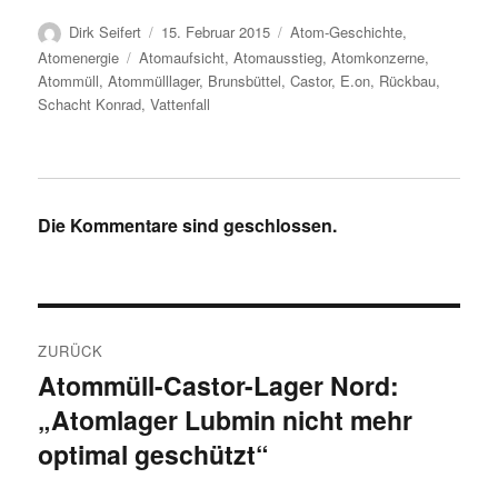
Autor
Veröffentlicht
Kategorien
Dirk Seifert
15. Februar 2015
Atom-Geschichte
,
am
Schlagwörter
Atomenergie
Atomaufsicht
,
Atomausstieg
,
Atomkonzerne
,
Atommüll
,
Atommülllager
,
Brunsbüttel
,
Castor
,
E.on
,
Rückbau
,
Schacht Konrad
,
Vattenfall
Die Kommentare sind geschlossen.
Beitragsnavigation
ZURÜCK
Atommüll-Castor-Lager Nord:
Vorheriger
„Atomlager Lubmin nicht mehr
Beitrag:
optimal geschützt“