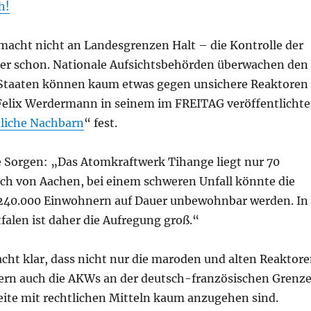
h!
 macht nicht an Landesgrenzen Halt – die Kontrolle der
r schon. Nationale Aufsichtsbehörden überwachen den
 Staaten können kaum etwas gegen unsichere Reaktoren
t Felix Werdermann in seinem im FREITAG veröffentlicht
liche Nachbarn
“ fest.
ie Sorgen: „Das Atomkraftwerk Tihange liegt nur 70
ich von Aachen, bei einem schweren Unfall könnte die
 240.000 Einwohnern auf Dauer unbewohnbar werden. In
alen ist daher die Aufregung groß.“
t klar, dass nicht nur die maroden und alten Reaktor
dern auch die AKWs an der deutsch-französischen Grenz
eite mit rechtlichen Mitteln kaum anzugehen sind.