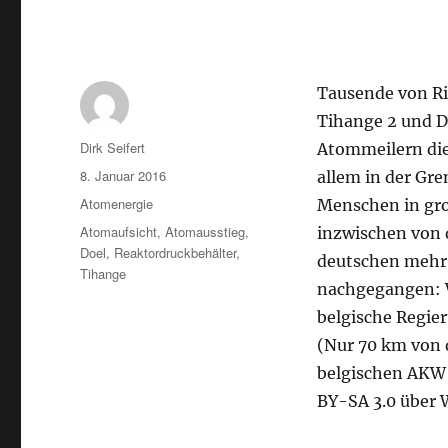
Tausende von Ri
Tihange 2 und Do
Autor
Dirk Seifert
Atommeilern die
Veröffentlicht
8. Januar 2016
allem in der Gr
am
Kategorien
Atomenergie
Menschen in gro
Schlagwörter
Atomaufsicht
,
Atomausstieg
,
inzwischen von 
Doel
,
Reaktordruckbehälter
,
deutschen mehr 
Tihange
nachgegangen: W
belgische Regie
(Nur 70 km von 
belgischen AKW 
BY-SA 3.0 über