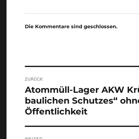
Die Kommentare sind geschlossen.
Beitragsnavigation
ZURÜCK
Atommüll-Lager AKW Kr
Vorheriger
Beitrag:
baulichen Schutzes“ oh
Öffentlichkeit
WEITER