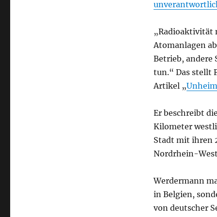
unverantwortlic
„Radioaktivität
Atomanlagen abe
Betrieb, andere
tun.“ Das stell
Artikel „
Unheim
Er beschreibt d
Kilometer westl
Stadt mit ihren
Nordrhein-Westf
Werdermann mach
in Belgien, son
von deutscher S