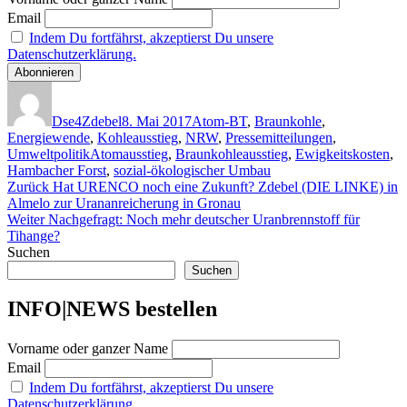
Email
Indem Du fortfährst, akzeptierst Du unsere
Datenschutzerklärung.
Autor
Veröffentlicht
Kategorien
am
Dse4Zdebel
8. Mai 2017
Atom-BT
,
Braunkohle
,
Energiewende
,
Kohleausstieg
,
NRW
,
Pressemitteilungen
,
Schlagwörter
Umweltpolitik
Atomausstieg
,
Braunkohleausstieg
,
Ewigkeitskosten
,
Hambacher Forst
,
sozial-ökologischer Umbau
Beitragsnavigation
Vorheriger
Zurück
Hat URENCO noch eine Zukunft? Zdebel (DIE LINKE) in
Beitrag:
Almelo zur Urananreicherung in Gronau
Nächster
Weiter
Nachgefragt: Noch mehr deutscher Uranbrennstoff für
Beitrag:
Tihange?
Suchen
Suchen
INFO|NEWS bestellen
Vorname oder ganzer Name
Email
Indem Du fortfährst, akzeptierst Du unsere
Datenschutzerklärung.