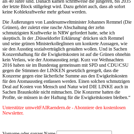
als 40 Jahre sind. Danach kämen schrittweise die jüngeren, bis 2035
der letzte Block stillgelegt wird. Dazu gehört auch, dass ab sofort
keine Kohlekraftwerke mehr gebaut werden.
Die Äußerungen von Landesumweltminister Johannes Remmel (Die
Grünen), der zuletzt eine rasche Abschaltung der zehn
schmutzigsten Kraftwerke in NRW gefordert hatte, sehe ich
skeptisch. In der ‚Düsseldorfer Erklärung‘ drücken sich Remmel
und seine grünen MinisterkollegInnen um konkrete Aussagen, wie
sie den Ausstieg sozialverträglich gestalten wollen. Und in Sachen
Konzernhaftung für die Ewigkeitskosten ist auf die Grünen ohnehin
kein Verlass, wie der Atomausstieg zeigt. Kurz vor Weihnachten
2016 haben sie im Bundestag gemeinsam mit SPD und CDU/CSU
gegen die Stimmen der LINKEN gesetzlich geregelt, dass die
Konzerne gegen eine lächerliche Summe aus den Ewigkeitskosten
für den Atomausstieg entlassen werden. Einen solchen schmutzigen
Deal auf Kosten von Mensch und Natur wird DIE LINKE auch in
Sachen Braunkohle nicht mitmachen. Die Konzerne hatten die
Profite, sie müssen in der Haftung für die Ewigkeitskosten bleiben.“
Unterstütze umweltFAIRaendern.de - Abonniere den kostenlosen
Newsletter.
Vorname oder ganzer Name