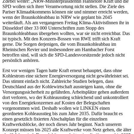
Zdebel weiter: „NRW-Ministerpräsidentin Hannelore Kraft und die
SPD wollen sich ihrer Verantwortung nicht stellen. Die Ziele des
Pariser Klimaabkommens können nie und nimmer erreicht werden,
wenn der Braunkohleabbau in NRW wie geplant bis 2045
weiterläuft. Als am vergangenen Freitag Klima-AktivistInnen ihr in
Düsseldorf über 33 000 Unterschriften zum Stopp des
Braunkohleabbaus übergeben wollten, war sie nicht erreichbar. Das
ist typisch. Mit den Konzern-Bossen von RWE trifft sich Kraft
gerne. Die Sorgen derjenigen, die vom Braunkohleabbau im
Rheinischen Revier und insbesondere am Hambacher Forst
betroffen sind, will sich die SPD-Landesvorsitzende jedoch nicht
persönlich anhören.
Erst vor wenigen Tagen hatte Kraft erneut behauptet, dass ohne
Kohlestrom eine sichere Energieversorgung nicht gewährleistet sei.
Das stimmt einfach nicht. Zahlreiche Studien belegen, dass
Deutschland aus der Kohlewirtschaft aussteigen kann, ohne die
Versorgungssicherheit zu gefährden. Arbeitsplätze gehen außerdem
dort verloren, wo der Kohleausstieg schleichend und unkontrolliert
von den Energiekonzernen auf Kosten der Belegschaften
vorgenommen wird. Deshalb wollen wir LINKEN einen
geordneten Kohleausstieg bis zum Jahre 2035. Dafür braucht es
einen gesetzlich fixierten Abschaltplan für die einzelnen
Kraftwerksblöcke, der noch dieses Jahr beginnt. Nach unserem
Konzept müssen bis 2025 alle Kraftwerke vom Netz gehen, die älter