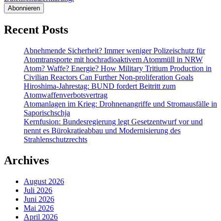
Recent Posts
Abnehmende Sicherheit? Immer weniger Polizeischutz für
Atomtransporte mit hochradioaktivem Atommüll in NRW
Atom? Waffe? Energie? How Military Tritium Production in
Civilian Reactors Can Further Non-proliferation Goals
Hiroshima-Jahrestag: BUND fordert Beitritt zum
Atomwaffenverbotsvertrag
Atomanlagen im Krieg: Drohnenangriffe und Stromausfälle in
Saporischschja
Kernfusion: Bundesregierung legt Gesetzentwurf vor und
nennt es Bürokratieabbau und Modernisierung des
Strahlenschutzrechts
Archives
August 2026
Juli 2026
Juni 2026
Mai 2026
April 2026