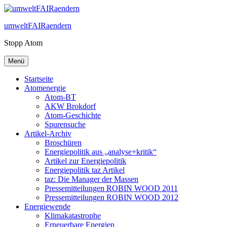
Zum
Inhalt
umweltFAIRaendern
springen
Stopp Atom
Menü
Startseite
Atomenergie
Atom-BT
AKW Brokdorf
Atom-Geschichte
Spurensuche
Artikel-Archiv
Broschüren
Energiepolitik aus „analyse+kritik“
Artikel zur Energiepolitik
Energiepolitik taz Artikel
taz: Die Manager der Massen
Pressemitteilungen ROBIN WOOD 2011
Pressemitteilungen ROBIN WOOD 2012
Energiewende
Klimakatastrophe
Erneuerbare Energien