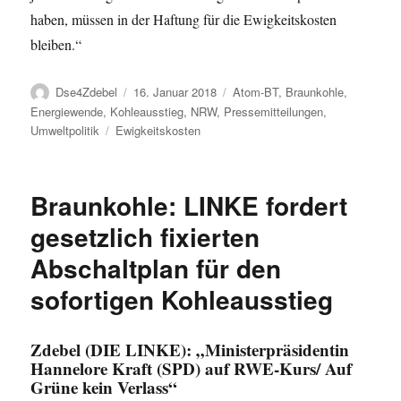
haben, müssen in der Haftung für die Ewigkeitskosten
bleiben.“
Autor
Veröffentlicht
Kategorien
Dse4Zdebel
16. Januar 2018
Atom-BT
,
Braunkohle
,
am
Energiewende
,
Kohleausstieg
,
NRW
,
Pressemitteilungen
,
Schlagwörter
Umweltpolitik
Ewigkeitskosten
Braunkohle: LINKE fordert
gesetzlich fixierten
Abschaltplan für den
sofortigen Kohleausstieg
Zdebel (DIE LINKE): „Ministerpräsidentin
Hannelore Kraft (SPD) auf RWE-Kurs/ Auf
Grüne kein Verlass“