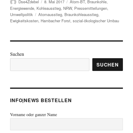
Autor
Veröffentlicht
Kategorien
Dse4Zdebel
8. Mai 2017
Atom-BT
,
Braunkohle
,
am
Energiewende
,
Kohleausstieg
,
NRW
,
Pressemitteilungen
,
Schlagwörter
Umweltpolitik
Atomausstieg
,
Braunkohleausstieg
,
Ewigkeitskosten
,
Hambacher Forst
,
sozial-ökologischer Umbau
Suchen
SUCHEN
INFO|NEWS BESTELLEN
Vorname oder ganzer Name