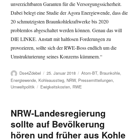
unverzichtbaren Garanten für die Versorgungssicherheit.
Dabei belegt eine Studie der Agora Energiewende, dass die
20 schmutzigsten Braunkohlekraftwerke bis 2020
problemlos abgeschaltet werden können. Genau das will
DIE LINKE. Anstatt mit haltlosen Forderungen zu
provozieren, sollte sich der RWE-Boss endlich um die
Umstrukturierung seines Konzerns kümmern.“
Autor
Veröffentlicht
Kategorien
Dse4Zdebel
25. Januar 2018
Atom-BT
,
Braunkohle
,
am
Energiewende
,
Kohleausstieg
,
NRW
,
Pressemitteilungen
,
Schlagwörter
Umweltpolitik
Ewigkeitskosten
,
RWE
NRW-Landesregierung
sollte auf Bevölkerung
hören und früher aus Kohle