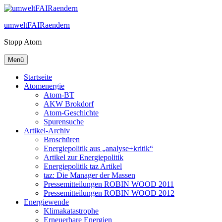
Zum
Inhalt
umweltFAIRaendern
springen
Stopp Atom
Menü
Startseite
Atomenergie
Atom-BT
AKW Brokdorf
Atom-Geschichte
Spurensuche
Artikel-Archiv
Broschüren
Energiepolitik aus „analyse+kritik“
Artikel zur Energiepolitik
Energiepolitik taz Artikel
taz: Die Manager der Massen
Pressemitteilungen ROBIN WOOD 2011
Pressemitteilungen ROBIN WOOD 2012
Energiewende
Klimakatastrophe
Erneuerbare Energien