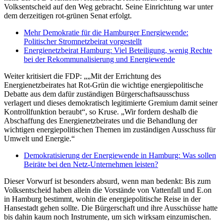
Volksentscheid auf den Weg gebracht. Seine Einrichtung war unter
dem derzeitigen rot-grünen Senat erfolgt.
Mehr Demokratie für die Hamburger Energiewende:
Politischer Stromnetzbeirat vorgestellt
Energienetzbeirat Hamburg: Viel Beteiligung, wenig Rechte
bei der Rekommunalisierung und Energiewende
Weiter kritisiert die FDP: „„Mit der Errichtung des
Energienetzbeirates hat Rot-Grün die wichtige energiepolitische
Debatte aus dem dafür zuständigen Bürgerschaftsausschuss
verlagert und dieses demokratisch legitimierte Gremium damit seiner
Kontrollfunktion beraubt“, so Kruse. „Wir fordern deshalb die
Abschaffung des Energienetzbeirates und die Behandlung der
wichtigen energiepolitischen Themen im zuständigen Ausschuss für
Umwelt und Energie.“
Demokratisierung der Energiewende in Hamburg: Was sollen
Beiräte bei den Netz-Unternehmen leisten?
Dieser Vorwurf ist besonders absurd, wenn man bedenkt: Bis zum
Volksentscheid haben allein die Vorstände von Vattenfall und E.on
in Hamburg bestimmt, wohin die energiepolitische Reise in der
Hansestadt gehen sollte. Die Bürgerschaft und ihre Ausschüsse hatte
bis dahin kaum noch Instrumente, um sich wirksam einzumischen.