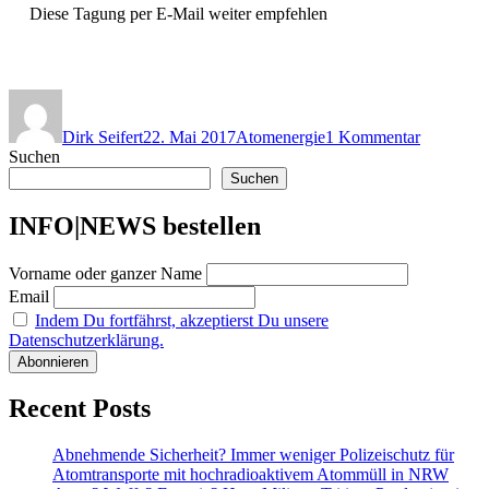
Diese Tagung per E-Mail weiter empfehlen
Autor
Veröffentlicht
Kategorien
zu
am
Evangelis
Dirk Seifert
22. Mai 2017
Atomenergie
1 Kommentar
Akademi
Suchen
Loccum
diskutiert
Suchen
hochradio
Atommüll
INFO|NEWS bestellen
Vorname oder ganzer Name
Email
Indem Du fortfährst, akzeptierst Du unsere
Datenschutzerklärung.
Recent Posts
Abnehmende Sicherheit? Immer weniger Polizeischutz für
Atomtransporte mit hochradioaktivem Atommüll in NRW