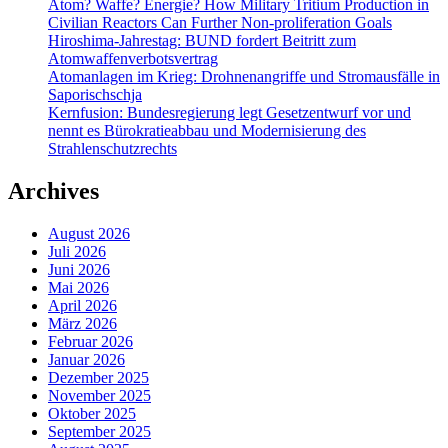
Atom? Waffe? Energie? How Military Tritium Production in
Civilian Reactors Can Further Non-proliferation Goals
Hiroshima-Jahrestag: BUND fordert Beitritt zum
Atomwaffenverbotsvertrag
Atomanlagen im Krieg: Drohnenangriffe und Stromausfälle in
Saporischschja
Kernfusion: Bundesregierung legt Gesetzentwurf vor und
nennt es Bürokratieabbau und Modernisierung des
Strahlenschutzrechts
Archives
August 2026
Juli 2026
Juni 2026
Mai 2026
April 2026
März 2026
Februar 2026
Januar 2026
Dezember 2025
November 2025
Oktober 2025
September 2025