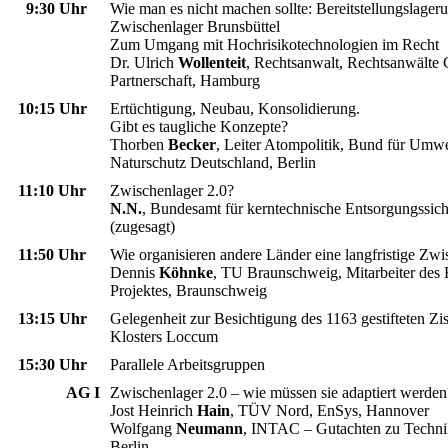
0
9:30 Uhr
Wie man es nicht machen sollte: Bereitstellungslager
Zwischenlager Brunsbüttel
Zum Umgang mit Hochrisikotechnologien im Recht
Dr. Ulrich
Wollenteit
, Rechtsanwalt, Rechtsanwälte 
Partnerschaft, Hamburg
10:15 Uhr
Ertüchtigung, Neubau, Konsolidierung.
Gibt es taugliche Konzepte?
Thorben
Becker
, Leiter Atompolitik, Bund für Umw
Naturschutz Deutschland, Berlin
11:10 Uhr
Zwischenlager 2.0?
N.N.
, Bundesamt für kerntechnische Entsorgungssiche
(zugesagt)
11:50 Uhr
Wie organisieren andere Länder eine langfristige Zw
Dennis
Köhnke
, TU Braunschweig, Mitarbeiter de
Projektes, Braunschweig
13:15 Uhr
Gelegenheit zur Besichtigung des 1163 gestifteten Zis
Klosters Loccum
15:30 Uhr
Parallele Arbeitsgruppen
AG I
Zwischenlager 2.0 – wie müssen sie adaptiert werden
Jost Heinrich
Hain
, TÜV Nord, EnSys, Hannover
Wolfgang
Neumann
, INTAC – Gutachten zu Techn
Berlin