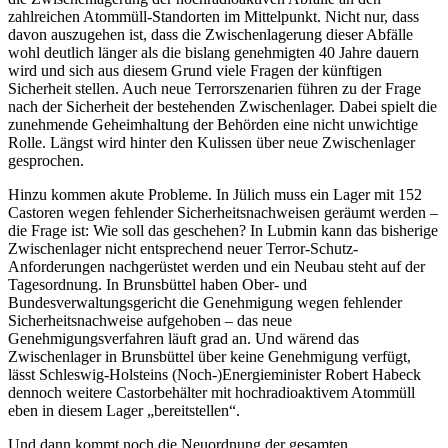
zahlreichen Atommüll-Standorten im Mittelpunkt. Nicht nur, dass
davon auszugehen ist, dass die Zwischenlagerung dieser Abfälle
wohl deutlich länger als die bislang genehmigten 40 Jahre dauern
wird und sich aus diesem Grund viele Fragen der künftigen
Sicherheit stellen. Auch neue Terrorszenarien führen zu der Frage
nach der Sicherheit der bestehenden Zwischenlager. Dabei spielt die
zunehmende Geheimhaltung der Behörden eine nicht unwichtige
Rolle. Längst wird hinter den Kulissen über neue Zwischenlager
gesprochen.
Hinzu kommen akute Probleme. In Jülich muss ein Lager mit 152
Castoren wegen fehlender Sicherheitsnachweisen geräumt werden –
die Frage ist: Wie soll das geschehen? In Lubmin kann das bisherige
Zwischenlager nicht entsprechend neuer Terror-Schutz-
Anforderungen nachgerüstet werden und ein Neubau steht auf der
Tagesordnung. In Brunsbüttel haben Ober- und
Bundesverwaltungsgericht die Genehmigung wegen fehlender
Sicherheitsnachweise aufgehoben – das neue
Genehmigungsverfahren läuft grad an. Und wärend das
Zwischenlager in Brunsbüttel über keine Genehmigung verfügt,
lässt Schleswig-Holsteins (Noch-)Energieminister Robert Habeck
dennoch weitere Castorbehälter mit hochradioaktivem Atommüll
eben in diesem Lager „bereitstellen“.
Und dann kommt noch die Neuordnung der gesamten