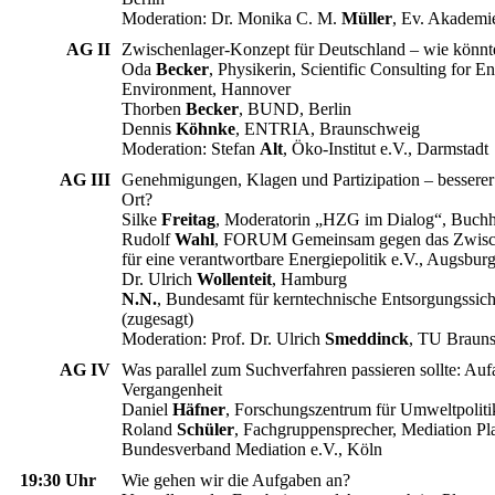
Moderation: Dr. Monika C. M.
Müller
, Ev. Akadem
AG II
Zwischenlager-Konzept für Deutschland – wie könnt
Oda
Becker
,
Physikerin, Scientific Consulting for E
Environment, Hannover
Thorben
Becker
, BUND, Berlin
Dennis
Köhnke
, ENTRIA, Braunschweig
Moderation: Stefan
Alt
, Öko-Institut e.V., Darmstadt
AG III
Genehmigungen, Klagen und Partizipation – besser
Ort?
Silke
Freitag
, Moderatorin „HZG im Dialog“, Buchh
Rudolf
Wahl
, FORUM Gemeinsam gegen das Zwisc
für eine verantwortbare Energiepolitik e.V., Augsbur
Dr. Ulrich
Wollenteit
, Hamburg
N.N.
, Bundesamt für kerntechnische Entsorgungssiche
(zugesagt)
Moderation: Prof. Dr. Ulrich
Smeddinck
, TU Braun
AG IV
Was parallel zum Suchverfahren passieren sollte: Auf
Vergangenheit
Daniel
Häfner
, Forschungszentrum für Umweltpoliti
Roland
Schüler
, Fachgruppensprecher, Mediation P
Bundesverband Mediation e.V., Köln
19:30 Uhr
Wie gehen wir die Aufgaben an?