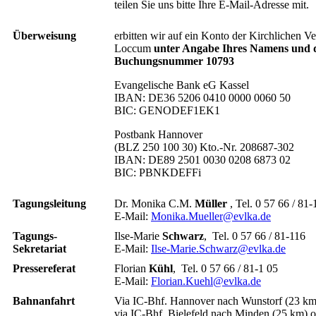
teilen Sie uns bitte Ihre E-Mail-Adresse mit.
Überweisung
erbitten wir auf ein Konto der Kirchlichen Ve
Loccum
unter Angabe Ihres Namens und 
Buchungsnummer
10793
Evangelische Bank eG Kassel
IBAN: DE36 5206 0410 0000 0060 50
BIC: GENODEF1EK1
Postbank Hannover
(BLZ 250 100 30) Kto.-Nr. 208687-302
IBAN: DE89 2501 0030 0208 6873 02
BIC: PBNKDEFFi
Tagungsleitung
Dr. Monika C.M.
Müller
, Tel. 0 57 66 / 81-
E-Mail:
Monika.Mueller@evlka.de
Tagungs-
Ilse-Marie
Schwarz
, Tel. 0 57 66 / 81-116
Sekretariat
E-Mail:
Ilse-Marie.Schwarz@evlka.de
Pressereferat
Florian
Kühl
, Tel. 0 57 66 / 81-1 05
E-Mail:
Florian.Kuehl@evlka.de
Bahnanfahrt
Via IC-Bhf. Hannover nach Wunstorf (23 km
via IC-Bhf. Bielefeld nach Minden (25 km) 