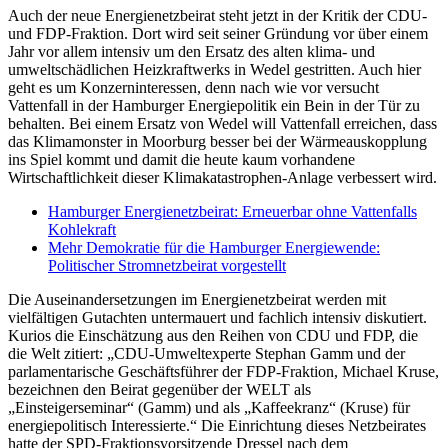
Auch der neue Energienetzbeirat steht jetzt in der Kritik der CDU-
und FDP-Fraktion. Dort wird seit seiner Gründung vor über einem
Jahr vor allem intensiv um den Ersatz des alten klima- und
umweltschädlichen Heizkraftwerks in Wedel gestritten. Auch hier
geht es um Konzerninteressen, denn nach wie vor versucht
Vattenfall in der Hamburger Energiepolitik ein Bein in der Tür zu
behalten. Bei einem Ersatz von Wedel will Vattenfall erreichen, dass
das Klimamonster in Moorburg besser bei der Wärmeauskopplung
ins Spiel kommt und damit die heute kaum vorhandene
Wirtschaftlichkeit dieser Klimakatastrophen-Anlage verbessert wird.
Hamburger Energienetzbeirat: Erneuerbar ohne Vattenfalls
Kohlekraft
Mehr Demokratie für die Hamburger Energiewende:
Politischer Stromnetzbeirat vorgestellt
Die Auseinandersetzungen im Energienetzbeirat werden mit
vielfältigen Gutachten untermauert und fachlich intensiv diskutiert.
Kurios die Einschätzung aus den Reihen von CDU und FDP, die
die Welt zitiert: „CDU-Umweltexperte Stephan Gamm und der
parlamentarische Geschäftsführer der FDP-Fraktion, Michael Kruse,
bezeichnen den Beirat gegenüber der WELT als
„Einsteigerseminar“ (Gamm) und als „Kaffeekranz“ (Kruse) für
energiepolitisch Interessierte.“ Die Einrichtung dieses Netzbeirates
hatte der SPD-Fraktionsvorsitzende Dressel nach dem