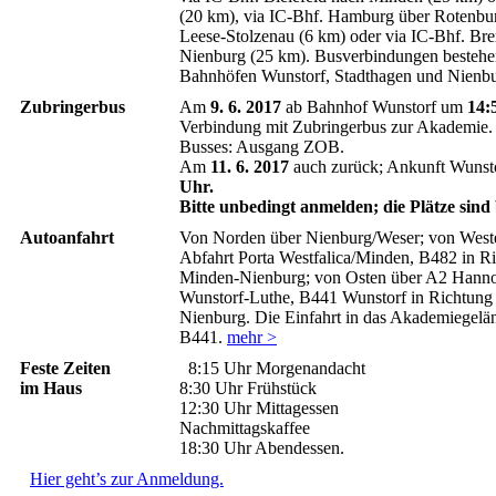
(20 km), via IC-Bhf. Hamburg über Rotenbu
Leese-Stolzenau (6 km) oder via IC-Bhf. Br
Nienburg (25 km). Busverbindungen bestehe
Bahnhöfen Wunstorf, Stadthagen und Nienb
Zubringerbus
Am
9. 6. 2017
ab Bahnhof Wunstorf um
14:
Verbindung mit Zubringerbus zur Akademie. 
Busses: Ausgang ZOB.
Am
11. 6. 2017
auch zurück; Ankunft Wunst
Uhr.
Bitte unbedingt anmelden; die Plätze sind
Autoanfahrt
Von Norden über Nienburg/Weser; von West
Abfahrt Porta Westfalica/Minden, B482 in R
Minden-Nienburg; von Osten über A2 Hanno
Wunstorf-Luthe, B441 Wunstorf in Richtung 
Nienburg. Die Einfahrt in das Akademiegelän
B441.
mehr >
Feste Zeiten
8:15 Uhr Morgenandacht
im Haus
8:30 Uhr Frühstück
12:30 Uhr Mittagessen
Nachmittagskaffee
18:30 Uhr Abendessen.
Hier geht’s zur Anmeldung.