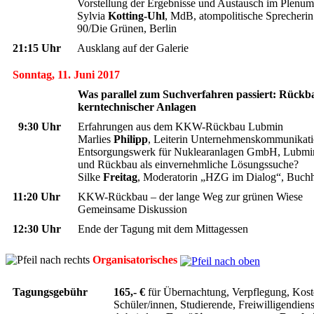
Vorstellung der Ergebnisse und Austausch im Plenum
Sylvia
Kotting-Uhl
, MdB, atompolitische Sprecheri
90/Die Grünen, Berlin
21:15 Uhr
Ausklang auf der Galerie
Sonntag, 11. Juni 2017
Was parallel zum Suchverfahren passiert: Rückb
kerntechnischer Anlagen
0
9:30 Uhr
Erfahrungen aus dem KKW-Rückbau Lubmin
Marlies
Philipp
, Leiterin Unternehmenskommunika
Entsorgungswerk für Nuklearanlagen GmbH, Lubmin
und Rückbau als einvernehmliche Lösungssuche?
Silke
Freitag
, Moderatorin „HZG im Dialog“, Buch
11:20 Uhr
KKW-Rückbau – der lange Weg zur grünen Wiese
Gemeinsame Diskussion
12:30 Uhr
Ende der Tagung mit dem Mittagessen
Organisatorisches
Tagungsgebühr
165,- €
für Übernachtung, Verpflegung, Koste
Schüler/innen, Studierende, Freiwilligendiens