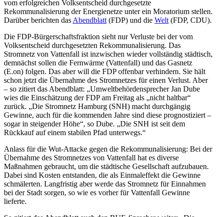
vom erfolgreichen Volksentscheid durchgesetzte
Rekommunalisierung der Energienetze unter ein Moratorium stellen.
Darüber berichten das
Abendblatt
(FDP) und die
Welt
(FDP, CDU).
Die FDP-Bürgerschaftsfraktion sieht nur Verluste bei der vom
Volksentscheid durchgesetzten Rekommunalisierung. Das
Stromnetz von Vattenfall ist inzwischen wieder vollständig städtisch,
demnächst sollen die Fernwärme (Vattenfall) und das Gasnetz
(E.on) folgen. Das aber will die FDP offenbar verhindern. Sie hält
schon jetzt die Übernahme des Stromnetzes für einen Verlust. Aber
– so zitiert das Abendblatt: „Umweltbehördensprecher Jan Dube
wies die Einschätzung der FDP am Freitag als „nicht haltbar“
zurück. „Die Stromnetz Hamburg (SNH) macht durchgängig
Gewinne, auch für die kommenden Jahre sind diese prognostiziert –
sogar in steigender Höhe“, so Dube. „Die SNH ist seit dem
Rückkauf auf einem stabilen Pfad unterwegs.“
Anlass für die Wut-Attacke gegen die Rekommunalisierung: Bei der
Übernahme des Stromnetzes von Vattenfall hat es diverse
Maßnahmen gebraucht, um die städtische Gesellschaft aufzubauen.
Dabei sind Kosten entstanden, die als Einmaleffekt die Gewinne
schmälerten. Langfristig aber werde das Stromnetz für Einnahmen
bei der Stadt sorgen, so wie es vorher für Vattenfall Gewinne
lieferte.