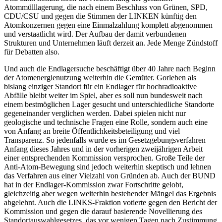
Atommülllagerung, die nach einem Beschluss von Grünen, SPD,
CDU/CSU und gegen die Stimmen der LINKEN künftig den
Atomkonzernen gegen eine Einmalzahlung komplett abgenommen
und verstaatlicht wird. Der Aufbau der damit verbundenen
Strukturen und Unternehmen läuft derzeit an. Jede Menge Zündstoff
für Debatten also.
Und auch die Endlagersuche beschäftigt über 40 Jahre nach Beginn
der Atomenergienutzung weiterhin die Gemüter. Gorleben als
bislang einziger Standort für ein Endlager für hochradioaktive
Abfälle bleibt weiter im Spiel, aber es soll nun bundesweit nach
einem bestmöglichen Lager gesucht und unterschiedliche Standorte
gegeneinander verglichen werden. Dabei spielen nicht nur
geologische und technische Fragen eine Rolle, sondern auch eine
von Anfang an breite Öffentlichkeitsbeteiligung und viel
Transparenz. So jedenfalls wurde es im Gesetzgebungsverfahren
Anfang dieses Jahres und in der vorherigen zweijährigen Arbeit
einer entsprechenden Kommission versprochen. Große Teile der
Anti-Atom-Bewegung sind jedoch weiterhin skeptisch und lehnen
das Verfahren aus einer Vielzahl von Gründen ab. Auch der BUND
hat in der Endlager-Kommission zwar Fortschritte gelobt,
gleichzeitig aber wegen weiterhin bestehender Mängel das Ergebnis
abgelehnt. Auch die LINKS-Fraktion votierte gegen den Bericht der
Kommission und gegen die darauf basierende Novellierung des
Standortauswahlgesetzes, das vor wenigen Tagen nach Zustimmung