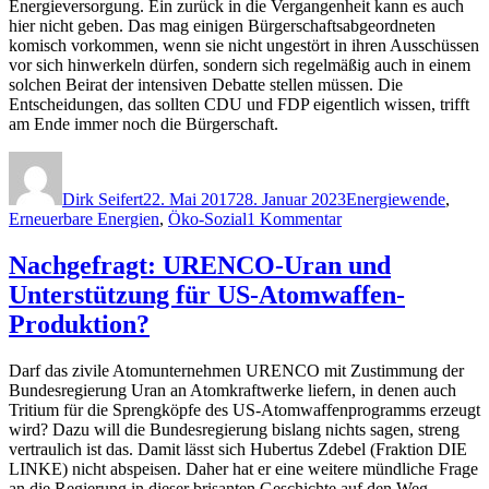
Energieversorgung. Ein zurück in die Vergangenheit kann es auch
hier nicht geben. Das mag einigen Bürgerschaftsabgeordneten
komisch vorkommen, wenn sie nicht ungestört in ihren Ausschüssen
vor sich hinwerkeln dürfen, sondern sich regelmäßig auch in einem
solchen Beirat der intensiven Debatte stellen müssen. Die
Entscheidungen, das sollten CDU und FDP eigentlich wissen, trifft
am Ende immer noch die Bürgerschaft.
Autor
Veröffentlicht
Kategorien
am
Dirk Seifert
22. Mai 2017
28. Januar 2023
Energiewende
,
zu
Erneuerbare Energien
,
Öko-Sozial
1 Kommentar
Zurück
in
Nachgefragt: URENCO-Uran und
die
Unterstützung für US-Atomwaffen-
Vergangenheit:
CDU
Produktion?
und
FDP
Darf das zivile Atomunternehmen URENCO mit Zustimmung der
greifen
Bundesregierung Uran an Atomkraftwerke liefern, in denen auch
Ergebnisse
Tritium für die Sprengköpfe des US-Atomwaffenprogramms erzeugt
des
wird? Dazu will die Bundesregierung bislang nichts sagen, streng
Volksentscheids
vertraulich ist das. Damit lässt sich Hubertus Zdebel (Fraktion DIE
„Unser
LINKE) nicht abspeisen. Daher hat er eine weitere mündliche Frage
Hamburg
an die Regierung in dieser brisanten Geschichte auf den Weg