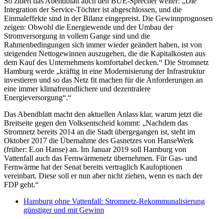
So zitiert das Abendblatt auch den BUE-Sprecher weiter: „Die
Integration der Service-Töchter ist abgeschlossen, und die
Einmaleffekte sind in der Bilanz eingepreist. Die Gewinnprognosen
zeigen: Obwohl die Energiewende und der Umbau der
Stromversorgung in vollem Gange sind und die
Rahmenbedingungen sich immer wieder geändert haben, ist von
steigenden Nettogewinnen auszugehen, die die Kapitalkosten aus
dem Kauf des Unternehmens komfortabel decken.“ Die Stromnetz
Hamburg werde „kräftig in eine Modernisierung der Infrastruktur
investieren und so das Netz fit machen für die Anforderungen an
eine immer klimafreundlichere und dezentralere
Energieversorgung“.“
Das Abendblatt macht den aktuellen Anlass klar, warum jetzt die
Breitseite gegen den Volksentscheid kommt: „Nachdem das
Stromnetz bereits 2014 an die Stadt übergegangen ist, steht im
Oktober 2017 die Übernahme des Gasnetzes von HanseWerk
(früher: E.on Hanse) an. Im Januar 2019 soll Hamburg von
Vattenfall auch das Fernwärmenetz übernehmen. Für Gas- und
Fernwärme hat der Senat bereits vertraglich Kaufoptionen
vereinbart. Diese soll er nun aber nicht ziehen, wenn es nach der
FDP geht.“
Hamburg ohne Vattenfall: Stromnetz-Rekommunalisierung
günstiger und mit Gewinn