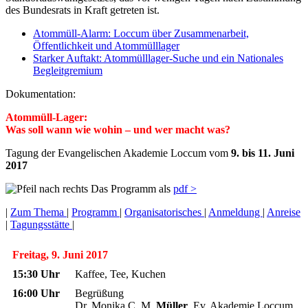
des Bundesrats in Kraft getreten ist.
Atommüll-Alarm: Loccum über Zusammenarbeit,
Öffentlichkeit und Atommülllager
Starker Auftakt: Atommülllager-Suche und ein Nationales
Begleitgremium
Dokumentation:
Atommüll-Lager:
Was soll wann wie wohin – und wer macht was?
Tagung der Evangelischen Akademie Loccum vom
9. bis 11. Juni
2017
Das Programm als
pdf >
|
Zum Thema
|
Programm
|
Organisatorisches
|
Anmeldung
|
Anreise
|
Tagungsstätte
|
Freitag, 9. Juni 2017
15:30 Uhr
Kaffee, Tee, Kuchen
16:00 Uhr
Begrüßung
Dr. Monika C. M.
Müller
, Ev. Akademie Loccum