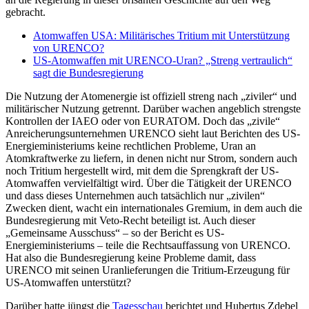
–
gebracht.
Unser
Netz“
Atomwaffen USA: Militärisches Tritium mit Unterstützung
an
von URENCO?
US-Atomwaffen mit URENCO-Uran? „Streng vertraulich“
sagt die Bundesregierung
Die Nutzung der Atomenergie ist offiziell streng nach „ziviler“ und
militärischer Nutzung getrennt. Darüber wachen angeblich strengste
Kontrollen der IAEO oder von EURATOM. Doch das „zivile“
Anreicherungsunternehmen URENCO sieht laut Berichten des US-
Energieministeriums keine rechtlichen Probleme, Uran an
Atomkraftwerke zu liefern, in denen nicht nur Strom, sondern auch
noch Tritium hergestellt wird, mit dem die Sprengkraft der US-
Atomwaffen vervielfältigt wird. Über die Tätigkeit der URENCO
und dass dieses Unternehmen auch tatsächlich nur „zivilen“
Zwecken dient, wacht ein internationales Gremium, in dem auch die
Bundesregierung mit Veto-Recht beteiligt ist. Auch dieser
„Gemeinsame Ausschuss“ – so der Bericht es US-
Energieministeriums – teile die Rechtsauffassung von URENCO.
Hat also die Bundesregierung keine Probleme damit, dass
URENCO mit seinen Uranlieferungen die Tritium-Erzeugung für
US-Atomwaffen unterstützt?
Darüber hatte jüngst die
Tagesschau
berichtet und Hubertus Zdebel