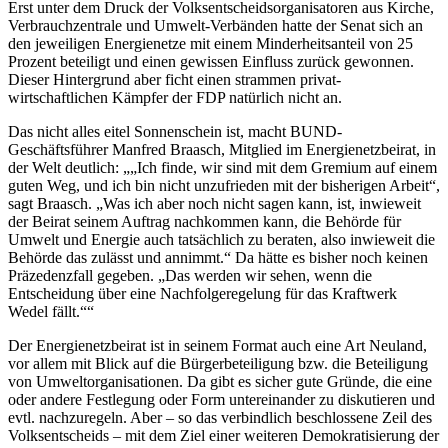
Erst unter dem Druck der Volksentscheidsorganisatoren aus Kirche,
Verbrauchzentrale und Umwelt-Verbänden hatte der Senat sich an
den jeweiligen Energienetze mit einem Minderheitsanteil von 25
Prozent beteiligt und einen gewissen Einfluss zurück gewonnen.
Dieser Hintergrund aber ficht einen strammen privat-
wirtschaftlichen Kämpfer der FDP natürlich nicht an.
Das nicht alles eitel Sonnenschein ist, macht BUND-
Geschäftsführer Manfred Braasch, Mitglied im Energienetzbeirat, in
der Welt deutlich: „„Ich finde, wir sind mit dem Gremium auf einem
guten Weg, und ich bin nicht unzufrieden mit der bisherigen Arbeit“,
sagt Braasch. „Was ich aber noch nicht sagen kann, ist, inwieweit
der Beirat seinem Auftrag nachkommen kann, die Behörde für
Umwelt und Energie auch tatsächlich zu beraten, also inwieweit die
Behörde das zulässt und annimmt.“ Da hätte es bisher noch keinen
Präzedenzfall gegeben. „Das werden wir sehen, wenn die
Entscheidung über eine Nachfolgeregelung für das Kraftwerk
Wedel fällt.““
Der Energienetzbeirat ist in seinem Format auch eine Art Neuland,
vor allem mit Blick auf die Bürgerbeteiligung bzw. die Beteiligung
von Umweltorganisationen. Da gibt es sicher gute Gründe, die eine
oder andere Festlegung oder Form untereinander zu diskutieren und
evtl. nachzuregeln. Aber – so das verbindlich beschlossene Zeil des
Volksentscheids – mit dem Ziel einer weiteren Demokratisierung der