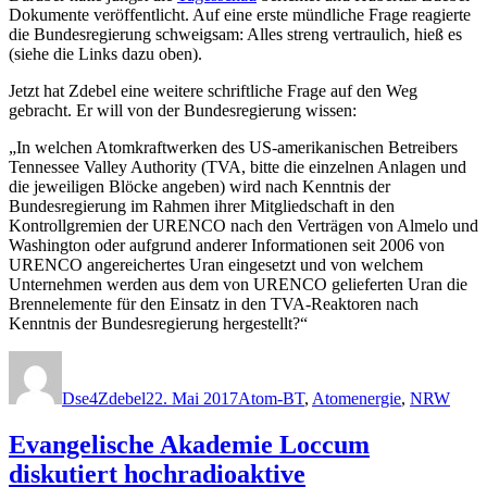
Dokumente veröffentlicht. Auf eine erste mündliche Frage reagierte
die Bundesregierung schweigsam: Alles streng vertraulich, hieß es
(siehe die Links dazu oben).
Jetzt hat Zdebel eine weitere schriftliche Frage auf den Weg
gebracht. Er will von der Bundesregierung wissen:
„In welchen Atomkraftwerken des US-amerikanischen Betreibers
Tennessee Valley Authority (TVA, bitte die einzelnen Anlagen und
die jeweiligen Blöcke angeben) wird nach Kenntnis der
Bundesregierung im Rahmen ihrer Mitgliedschaft in den
Kontrollgremien der URENCO nach den Verträgen von Almelo und
Washington oder aufgrund anderer Informationen seit 2006 von
URENCO angereichertes Uran eingesetzt und von welchem
Unternehmen werden aus dem von URENCO gelieferten Uran die
Brennelemente für den Einsatz in den TVA-Reaktoren nach
Kenntnis der Bundesregierung hergestellt?“
Autor
Veröffentlicht
Kategorien
am
Dse4Zdebel
22. Mai 2017
Atom-BT
,
Atomenergie
,
NRW
Evangelische Akademie Loccum
diskutiert hochradioaktive