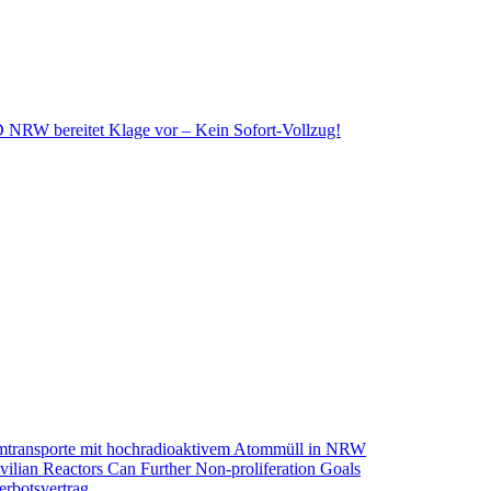
NRW bereitet Klage vor – Kein Sofort-Vollzug!
omtransporte mit hochradioaktivem Atommüll in NRW
ilian Reactors Can Further Non-proliferation Goals
rbotsvertrag