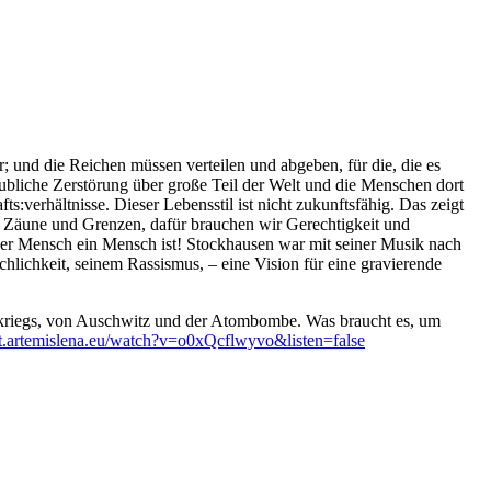
 und die Reichen müssen verteilen und abgeben, für die, die es
liche Zerstörung über große Teil der Welt und die Menschen dort
s:verhältnisse. Dieser Lebensstil ist nicht zukunftsfähig. Das zeigt
e Zäune und Grenzen, dafür brauchen wir Gerechtigkeit und
der Mensch ein Mensch ist! Stockhausen war mit seiner Musik nach
ichkeit, seinem Rassismus, – eine Vision für eine gravierende
kriegs, von Auschwitz und der Atombombe. Was braucht es, um
/yt.artemislena.eu/watch?v=o0xQcflwyvo&listen=false