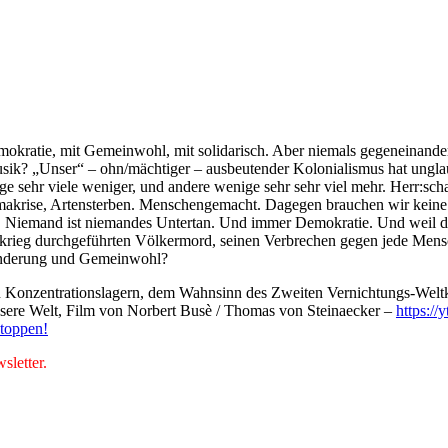
okratie, mit Gemeinwohl, mit solidarisch. Aber niemals gegeneinander;
k? „Unser“ – ohn/mächtiger – ausbeutender Kolonialismus hat unglaub
e sehr viele weniger, und andere wenige sehr sehr viel mehr. Herr:schaft
limakrise, Artensterben. Menschengemacht. Dagegen brauchen wir kein
it. Niemand ist niemandes Untertan. Und immer Demokratie. Und weil 
rieg durchgeführten Völkermord, seinen Verbrechen gegen jede Menschl
ränderung und Gemeinwohl?
 Konzentrationslagern, dem Wahnsinn des Zweiten Vernichtungs-Welt
ssere Welt, Film von Norbert Busè / Thomas von Steinaecker –
https:/
stoppen!
letter.