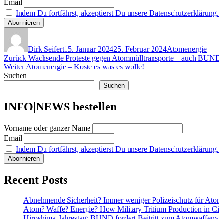
Email
Indem Du fortfährst, akzeptierst Du unsere Datenschutzerklärung.
Autor
Veröffentlicht
Kategorien
am
Dirk Seifert
15. Januar 2024
25. Februar 2024
Atomenergie
Beitragsnavigation
Vorheriger
Zurück
Wachsende Proteste gegen Atommülltransporte – auch BUND 
Nächster
Beitrag:
Weiter
Atomenergie – Koste es was es wolle!
Beitrag:
Suchen
Suchen
INFO|NEWS bestellen
Vorname oder ganzer Name
Email
Indem Du fortfährst, akzeptierst Du unsere Datenschutzerklärung.
Recent Posts
Abnehmende Sicherheit? Immer weniger Polizeischutz für At
Atom? Waffe? Energie? How Military Tritium Production in Civ
Hiroshima-Jahrestag: BUND fordert Beitritt zum Atomwaffenve