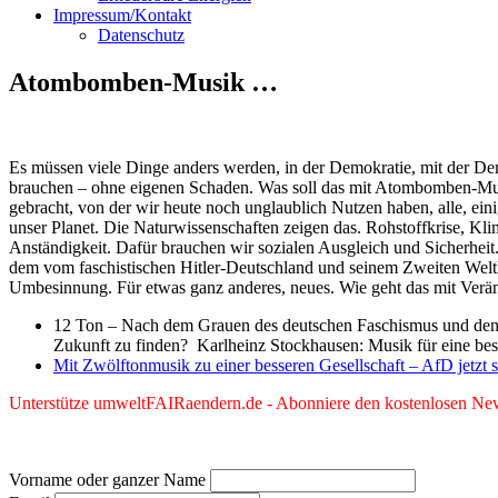
Impressum/Kontakt
Datenschutz
Atombomben-Musik …
Es müssen viele Dinge anders werden, in der Demokratie, mit der Dem
brauchen – ohne eigenen Schaden. Was soll das mit Atombomben-Musi
gebracht, von der wir heute noch unglaublich Nutzen haben, alle, einig
unser Planet. Die Naturwissenschaften zeigen das. Rohstoffkrise, K
Anständigkeit. Dafür brauchen wir sozialen Ausgleich und Sicherhe
dem vom faschistischen Hitler-Deutschland und seinem Zweiten Weltk
Umbesinnung. Für etwas ganz anderes, neues. Wie geht das mit Ve
12 Ton – Nach dem Grauen des deutschen Faschismus und den
Zukunft zu finden? Karlheinz Stockhausen: Musik für eine be
Mit Zwölftonmusik zu einer besseren Gesellschaft – AfD jetzt 
Unterstütze umweltFAIRaendern.de - Abonniere den kostenlosen News
Vorname oder ganzer Name