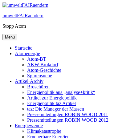
Zum
Inhalt
umweltFAIRaendern
springen
Stopp Atom
Menü
Startseite
Atomenergie
Atom-BT
AKW Brokdorf
Atom-Geschichte
Spurensuche
Artikel-Archiv
Broschüren
Energiepolitik aus „analyse+kritik“
Artikel zur Energiepolitik
Energiepolitik taz Artikel
taz: Die Manager der Massen
Pressemitteilungen ROBIN WOOD 2011
Pressemitteilungen ROBIN WOOD 2012
Energiewende
Klimakatastrophe
Erneuerbare Energien