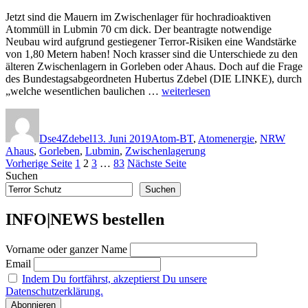
Stoffe
Jetzt sind die Mauern im Zwischenlager für hochradioaktiven
gegen
Atommüll in Lubmin 70 cm dick. Der beantragte notwendige
Diebstahl,
Neubau wird aufgrund gestiegener Terror-Risiken eine Wandstärke
Sabotage
von 1,80 Metern haben! Noch krasser sind die Unterschiede zu den
und
älteren Zwischenlagern in Gorleben oder Ahaus. Doch auf die Frage
die
des Bundestagsabgeordneten Hubertus Zdebel (DIE LINKE), durch
„schmutzige“
„Verschlusssache:
„welche wesentlichen baulichen …
weiterlesen
Bombe“
Neues
Autor
Veröffentlicht
Kategorien
Schl
Atommüll-
am
Zwischenlager
Dse4Zdebel
13. Juni 2019
Atom-BT
,
Atomenergie
,
NRW
in
Ahaus
,
Gorleben
,
Lubmin
,
Zwischenlagerung
Lubmin
Seitennummerierung
Seite
Seite
Seite
Seite
Vorherige Seite
1
2
3
…
83
Nächste Seite
und
Suchen
der
der
Terrorschutz“
Suchen
Beiträge
INFO|NEWS bestellen
Vorname oder ganzer Name
Email
Indem Du fortfährst, akzeptierst Du unsere
Datenschutzerklärung.