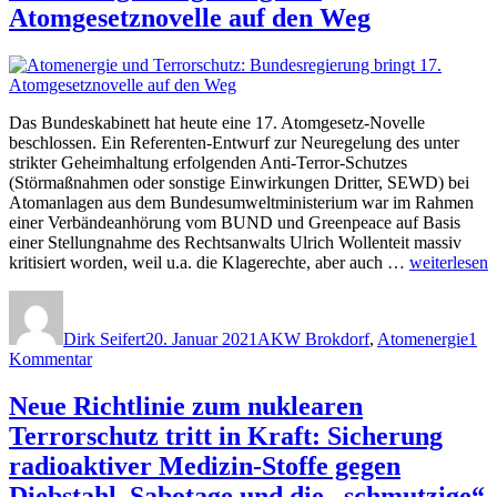
Atomgesetznovelle auf den Weg
Das Bundeskabinett hat heute eine 17. Atomgesetz-Novelle
beschlossen. Ein Referenten-Entwurf zur Neuregelung des unter
strikter Geheimhaltung erfolgenden Anti-Terror-Schutzes
(Störmaßnahmen oder sonstige Einwirkungen Dritter, SEWD) bei
Atomanlagen aus dem Bundesumweltministerium war im Rahmen
einer Verbändeanhörung vom BUND und Greenpeace auf Basis
einer Stellungnahme des Rechtsanwalts Ulrich Wollenteit massiv
„Atomenerg
kritisiert worden, weil u.a. die Klagerechte, aber auch …
weiterlesen
und
Autor
Veröffentlicht
Kategorien
Terrorschutz
am
Bundesregie
Dirk Seifert
20. Januar 2021
AKW Brokdorf
,
Atomenergie
1
bringt
zu
Kommentar
17.
Atomenergie
Atomgesetzn
und
Neue Richtlinie zum nuklearen
auf
Terrorschutz:
den
Terrorschutz tritt in Kraft: Sicherung
Bundesregierung
Weg“
bringt
radioaktiver Medizin-Stoffe gegen
17.
Diebstahl, Sabotage und die „schmutzige“