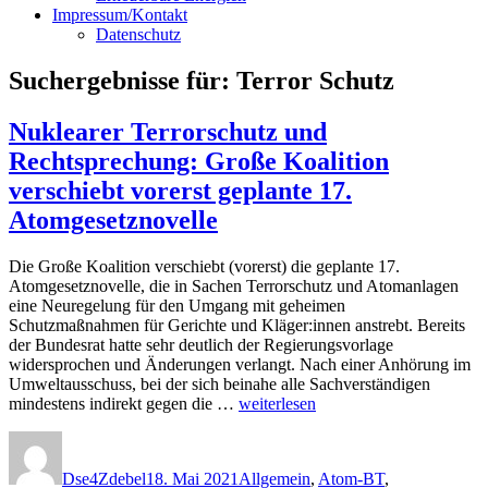
Impressum/Kontakt
Datenschutz
Suchergebnisse für:
Terror Schutz
Nuklearer Terrorschutz und
Rechtsprechung: Große Koalition
verschiebt vorerst geplante 17.
Atomgesetznovelle
Die Große Koalition verschiebt (vorerst) die geplante 17.
Atomgesetznovelle, die in Sachen Terrorschutz und Atomanlagen
eine Neuregelung für den Umgang mit geheimen
Schutzmaßnahmen für Gerichte und Kläger:innen anstrebt. Bereits
der Bundesrat hatte sehr deutlich der Regierungsvorlage
widersprochen und Änderungen verlangt. Nach einer Anhörung im
Umweltausschuss, bei der sich beinahe alle Sachverständigen
„Nuklearer
mindestens indirekt gegen die …
weiterlesen
Terrorschutz
Autor
Veröffentlicht
Kategorien
und
am
Rechtsprechung:
Dse4Zdebel
18. Mai 2021
Allgemein
,
Atom-BT
,
Große