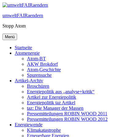
Zum
Inhalt
umweltFAIRaendern
springen
Stopp Atom
Menü
Startseite
Atomenergie
Atom-BT
AKW Brokdorf
Atom-Geschichte
Spurensuche
Artikel-Archiv
Broschüren
Energiepolitik aus „analyse+kritik“
Artikel zur Energiepolitik
Energiepolitik taz Artikel
taz: Die Manager der Massen
Pressemitteilungen ROBIN WOOD 2011
Pressemitteilungen ROBIN WOOD 2012
Energiewende
Klimakatastrophe
Erneuerbare Energien