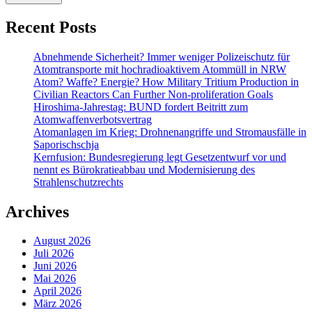
Recent Posts
Abnehmende Sicherheit? Immer weniger Polizeischutz für
Atomtransporte mit hochradioaktivem Atommüll in NRW
Atom? Waffe? Energie? How Military Tritium Production in
Civilian Reactors Can Further Non-proliferation Goals
Hiroshima-Jahrestag: BUND fordert Beitritt zum
Atomwaffenverbotsvertrag
Atomanlagen im Krieg: Drohnenangriffe und Stromausfälle in
Saporischschja
Kernfusion: Bundesregierung legt Gesetzentwurf vor und
nennt es Bürokratieabbau und Modernisierung des
Strahlenschutzrechts
Archives
August 2026
Juli 2026
Juni 2026
Mai 2026
April 2026
März 2026