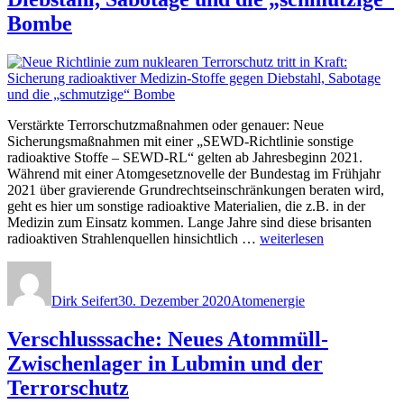
Atomgesetznovelle
auf
Bombe
den
Weg
Verstärkte Terrorschutzmaßnahmen oder genauer: Neue
Sicherungsmaßnahmen mit einer „SEWD-Richtlinie sonstige
radioaktive Stoffe – SEWD-RL“ gelten ab Jahresbeginn 2021.
Während mit einer Atomgesetznovelle der Bundestag im Frühjahr
2021 über gravierende Grundrechtseinschränkungen beraten wird,
geht es hier um sonstige radioaktive Materialien, die z.B. in der
Medizin zum Einsatz kommen. Lange Jahre sind diese brisanten
„Neue
radioaktiven Strahlenquellen hinsichtlich …
weiterlesen
Richtlinie
Autor
Veröffentlicht
Kategorien
zum
am
nuklearen
Dirk Seifert
30. Dezember 2020
Atomenergie
Terrorschutz
tritt
Verschlusssache: Neues Atommüll-
in
Kraft:
Zwischenlager in Lubmin und der
Sicherung
Terrorschutz
radioaktiver
Medizin-