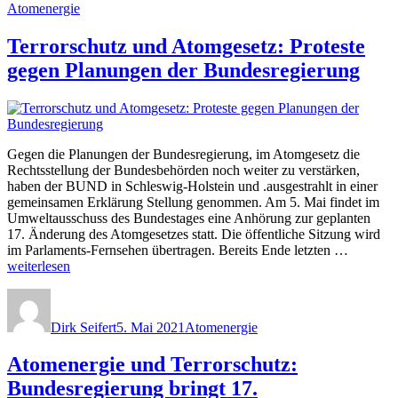
Atomenergie
Koalition
verschiebt
Terrorschutz und Atomgesetz: Proteste
vorerst
geplante
gegen Planungen der Bundesregierung
17.
Atomgesetznovelle“
Gegen die Planungen der Bundesregierung, im Atomgesetz die
Rechtsstellung der Bundesbehörden noch weiter zu verstärken,
haben der BUND in Schleswig-Holstein und .ausgestrahlt in einer
gemeinsamen Erklärung Stellung genommen. Am 5. Mai findet im
Umweltausschuss des Bundestages eine Anhörung zur geplanten
17. Änderung des Atomgesetzes statt. Die öffentliche Sitzung wird
„Terrors
im Parlaments-Fernsehen übertragen. Bereits Ende letzten …
und
weiterlesen
Atomges
Autor
Veröffentlicht
Kategorien
Proteste
am
gegen
Dirk Seifert
5. Mai 2021
Atomenergie
Planung
der
Atomenergie und Terrorschutz:
Bundesr
Bundesregierung bringt 17.