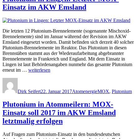
USA
Einsatz im AKW Emsland
soll
in
„Endlager““
Die letzten 12 Plutonium-Brennelemente (sogenannte Mischoxid-
Brennelemente) sind im Januar während der Revision im AKW
Emsland eingesetzt worden. Damit befinden sich derzeit 40 solcher
Plutonium-Brennelemente im Reaktor. Das Plutonium in diesen
Brennstäben stammt aus der Wiederaufarbeitung abgebrannter
Brennelemente in Frankreich und England. Mit dem Einsatz in
Lingen ist laut Behördenangaben nunmehr das gesamte Plutonium
„Plutonium
erneut im …
weiterlesen
in
Autor
Veröffentlicht
Kategorien
Schlagwörter
Lingen:
am
Letzter
Dirk Seifert
22. Januar 2017
Atomenergie
MOX
,
Plutonium
MOX-
Einsatz
Plutonium in Atommeilern: MOX-
im
AKW
Einsatz soll 2017 im AKW Emsland
Emsland“
letztmalig erfolgen
Auf Fragen zum Plutonium-Einsatz in den bundesdeutschen