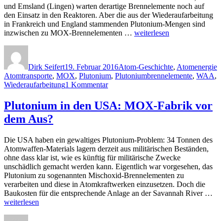
und Emsland (Lingen) warten derartige Brennelemente noch auf
den Einsatz in den Reaktoren. Aber die aus der Wiederaufarbeitung
in Frankreich und England stammenden Plutonium-Mengen sind
„Plutonium
inzwischen zu MOX-Brennelementen …
weiterlesen
ausgeliefert:
Autor
Veröffentlicht
Kategorien
S
Die
am
letzten
Dirk Seifert
19. Februar 2016
Atom-Geschichte
,
Atomenergie
MOX-
Atomtransporte
,
MOX
,
Plutonium
,
Plutoniumbrennelemente
,
WAA
,
Brennelemente
zu
Wiederaufarbeitung
1 Kommentar
sind
Plutonium
in
ausgeliefert:
Plutonium in den USA: MOX-Fabrik vor
den
Die
Reaktoren
dem Aus?
letzten
–
MOX-
Atomtransporte
Brennelemente
finden
Die USA haben ein gewaltiges Plutonium-Problem: 34 Tonnen des
sind
nicht
Atomwaffen-Materials lagern derzeit aus militärischen Beständen,
in
mehr
ohne dass klar ist, wie es künftig für militärische Zwecke
den
statt“
unschädlich gemacht werden kann. Eigentlich war vorgesehen, das
Reaktoren
Plutonium zu sogenannten Mischoxid-Brennelementen zu
–
verarbeiten und diese in Atomkraftwerken einzusetzen. Doch die
Atomtransporte
„P
Baukosten für die entsprechende Anlage an der Savannah River …
finden
in
weiterlesen
nicht
de
mehr
Autor
Veröffentlicht
Kategorien
Schlagwörter
U