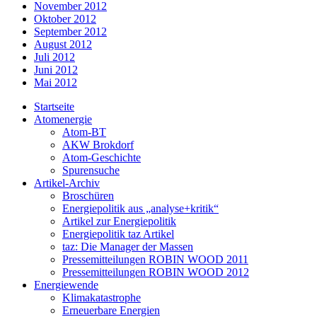
November 2012
Oktober 2012
September 2012
August 2012
Juli 2012
Juni 2012
Mai 2012
Startseite
Atomenergie
Atom-BT
AKW Brokdorf
Atom-Geschichte
Spurensuche
Artikel-Archiv
Broschüren
Energiepolitik aus „analyse+kritik“
Artikel zur Energiepolitik
Energiepolitik taz Artikel
taz: Die Manager der Massen
Pressemitteilungen ROBIN WOOD 2011
Pressemitteilungen ROBIN WOOD 2012
Energiewende
Klimakatastrophe
Erneuerbare Energien