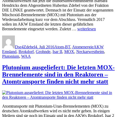
Atomkraftwerken hat jetzt die Bundesumweltministerin Barbara
Hendricks dem Abgeordneten Hubertus Zdebel von der Fraktion
DIE LINKE geantwortet. Demnach ist der Einsatz der sogenannten
Mischoxid-Brennelemente (MOX) mit Plutonium aus der
Wiederaufarbeitung kurz vor dem Abschluss. Vermutlich 2017
sollen im AKW Emsland die letzten dieser gefährlichen
„Plutonium
Brennelemente eingesetzt werden. Zuletzt …
weiterlesen
in
Autor
Veröffentlicht
Kategorien
Schlagwörter
Atommeilern:
am
MOX-
Dse4Zdebel
4. Juli 2016
Atom-BT
,
Atomenergie
AKW
Einsatz
Emsland
,
Brokdorf
,
Grohnde
,
Isar II
,
MOX
,
Neckarwestheim
,
soll
Plutonium
,
WAA
2017
im
Plutonium ausgeliefert: Die letzten MOX-
AKW
Emsland
Brennelemente sind in den Reaktoren –
letztmalig
Atomtransporte finden nicht mehr statt
erfolgen“
Atomtransporte mit Plutonium-Uran-Brennelementen (MOX) zu
deutschen Atomkraftwerken wird es nicht mehr geben. In einigen
Meilern sind sie noch im Einsatz und in den AKWs Brokdorf, Isar 2