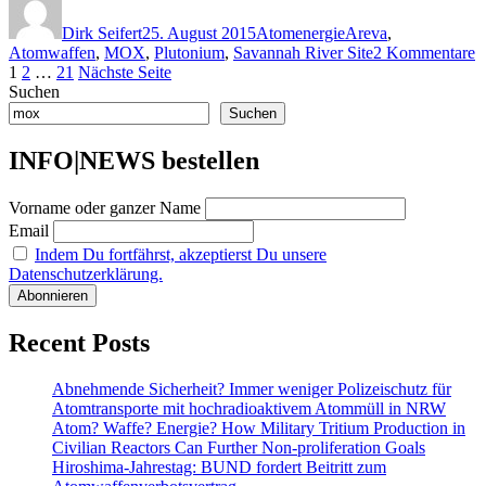
statt
am
M
Dirk Seifert
25. August 2015
Atomenergie
Areva
,
Fa
z
Atomwaffen
,
MOX
,
Plutonium
,
Savannah River Site
2 Kommentare
vo
Seitennummerierung
Seite
Seite
Seite
P
1
2
…
21
Nächste Seite
de
i
Suchen
Au
der
d
Suchen
Beiträge
U
M
INFO|NEWS bestellen
F
v
Vorname oder ganzer Name
d
A
Email
Indem Du fortfährst, akzeptierst Du unsere
Datenschutzerklärung.
Recent Posts
Abnehmende Sicherheit? Immer weniger Polizeischutz für
Atomtransporte mit hochradioaktivem Atommüll in NRW
Atom? Waffe? Energie? How Military Tritium Production in
Civilian Reactors Can Further Non-proliferation Goals
Hiroshima-Jahrestag: BUND fordert Beitritt zum