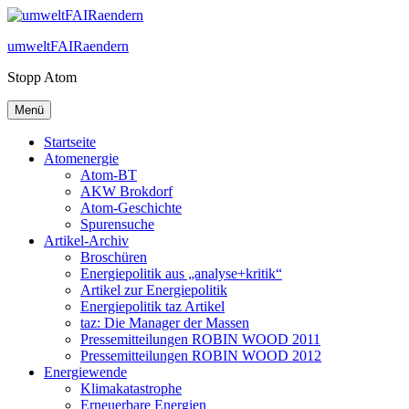
Zum
Inhalt
umweltFAIRaendern
springen
Stopp Atom
Menü
Startseite
Atomenergie
Atom-BT
AKW Brokdorf
Atom-Geschichte
Spurensuche
Artikel-Archiv
Broschüren
Energiepolitik aus „analyse+kritik“
Artikel zur Energiepolitik
Energiepolitik taz Artikel
taz: Die Manager der Massen
Pressemitteilungen ROBIN WOOD 2011
Pressemitteilungen ROBIN WOOD 2012
Energiewende
Klimakatastrophe
Erneuerbare Energien