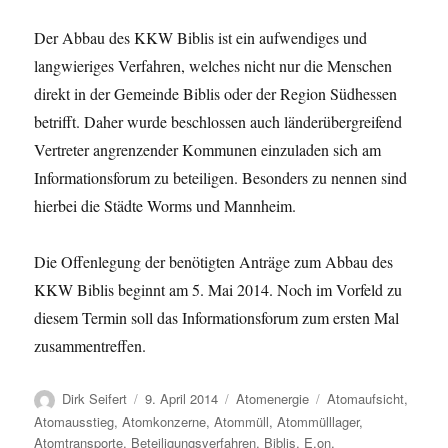
Der Abbau des KKW Biblis ist ein aufwendiges und
langwieriges Verfahren, welches nicht nur die Menschen
direkt in der Gemeinde Biblis oder der Region Südhessen
betrifft. Daher wurde beschlossen auch länderübergreifend
Vertreter angrenzender Kommunen einzuladen sich am
Informationsforum zu beteiligen. Besonders zu nennen sind
hierbei die Städte Worms und Mannheim.
Die Offenlegung der benötigten Anträge zum Abbau des
KKW Biblis beginnt am 5. Mai 2014. Noch im Vorfeld zu
diesem Termin soll das Informationsforum zum ersten Mal
zusammentreffen.
Autor
Veröffentlicht
Kategorien
Schlagwörter
Dirk Seifert
9. April 2014
Atomenergie
Atomaufsicht
,
am
Atomausstieg
,
Atomkonzerne
,
Atommüll
,
Atommülllager
,
Atomtransporte
,
Beteiligungsverfahren
,
Biblis
,
E.on
,