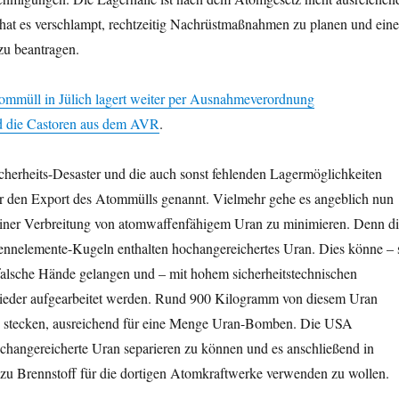
r hat es verschlampt, rechtzeitig Nachrüstmaßnahmen zu planen und eine
u beantragen.
ommüll in Jülich lagert weiter per Ausnahmeverordnung
d die Castoren aus dem AVR
.
cherheits-Desaster und die auch sonst fehlenden Lagermöglichkeiten
r den Export des Atommülls genannt. Vielmehr gehe es angeblich nun
einer Verbreitung von atomwaffenfähigem Uran zu minimieren. Denn d
ennelemente-Kugeln enthalten hochangereichertes Uran. Dies könne – 
 falsche Hände gelangen und – mit hohem sicherheitstechnischen
ieder aufgearbeitet werden. Rund 900 Kilogramm von diesem Uran
n stecken, ausreichend für eine Menge Uran-Bomben. Die USA
ochangereicherte Uran separieren zu können und es anschließend in
 zu Brennstoff für die dortigen Atomkraftwerke verwenden zu wollen.