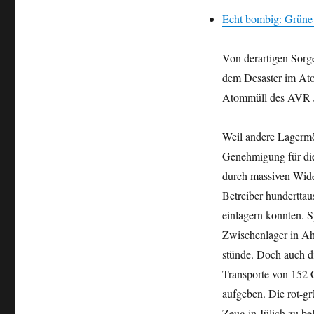
Echt bombig: Grüne
Von derartigen Sorg
dem Desaster im Ato
Atommüll des AVR Jü
Weil andere Lagermög
Genehmigung für die 
durch massiven Wide
Betreiber hundertta
einlagern konnten. 
Zwischenlager in Ah
stünde. Doch auch di
Transporte von 152 
aufgeben. Die rot-gr
Zeug in Jülich zu be