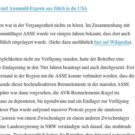
 und Atommüll-Exporte aus Jülich in die USA
en war in der Vergangenheit nichts zu hören. Im Zusammenhang mit
mmülllager ASSE wurde vor einigen Jahren bekannt, dass dort auch
lich eingelagert wurde. (Siehe dazu ausführlich
hier auf Wikipedia
).
lichkeiten nicht zur Verfügung standen, hatte der Betreiber eine
Einlagerung in den 70er Jahren beantragt und auch durchgesetzt. Erst
rstand in der Region um die ASSE konnte verhindert werden, dass die
usende dieser hochradioaktiven Brennelemente in der maroden ASSE
Später war dann vorgesehen, die AVR-Brennelemente-Kugel im
aus zu deponieren, bis irgendwann mal ein Endlager zur Verfügung
eser Plan wurde aufgrund massiver Proteste gegen die sinnlosen
Castoren von einem Zwischenlager zu einem anderen Zwischenlager
üne Landesregierung in NRW verständigte sich darauf, das strahlende
lassen. Zwischenzeitlich hatten die Betreiber aber dringend notwendige