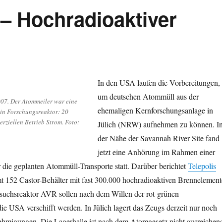
 – Hochradioaktiver
W
In den USA laufen die Vorbereitungen,
um deutschen Atommüll aus der
07. Der Atommeiler war eine
ehemaligen Kernforschungsanlage in
ein Forschungsreaktor: 20
erziellen Betrieb Strom. Foto:
Jülich (NRW) aufnehmen zu können. I
der Nähe der Savannah River Site fand
jetzt eine Anhörung im Rahmen einer
die geplanten Atommüll-Transporte statt. Darüber berichtet
Telepolis
mt 152 Castor-Behälter mit fast 300.000 hochradioaktiven Brennelement
uchsreaktor AVR sollen nach dem Willen der rot-grünen
ie USA verschifft werden. In Jülich lagert das Zeugs derzeit nur noch
migungen. Die Lagerhalle ist nach dem Atomgesetz nicht ausreichen