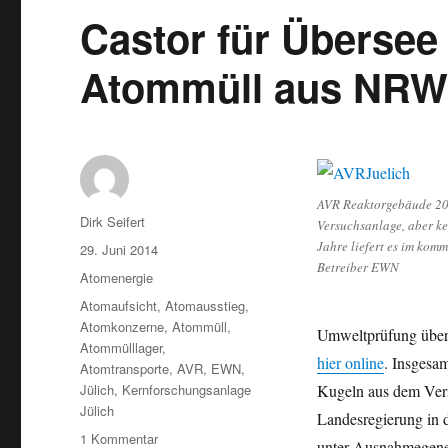
Castor für Übersee
Atommüll aus NR
AVR Reaktorgebäude 20
Autor
Dirk Seifert
Versuchsanlage, aber k
Jahre liefert es im komm
Veröffentlicht
29. Juni 2014
Betreiber EWN
am
Kategorien
Atomenergie
Schlagwörter
Atomaufsicht
,
Atomausstieg
,
Atomkonzerne
,
Atommüll
,
Umweltprüfung über 
Atommülllager
,
hier online
. Insgesa
Atomtransporte
,
AVR
,
EWN
,
Jülich
,
Kernforschungsanlage
Kugeln aus dem Vers
Jülich
Landesregierung in d
zu
1 Kommentar
unter Ausnahmegeneh