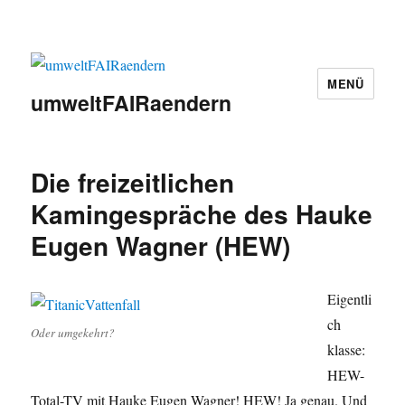
MENÜ
umweltFAIRaendern
Die freizeitlichen
Kamingespräche des Hauke
Eugen Wagner (HEW)
Eigentli
ch
Oder umgekehrt?
klasse:
HEW-
Total-TV mit Hauke Eugen Wagner! HEW! Ja genau. Und