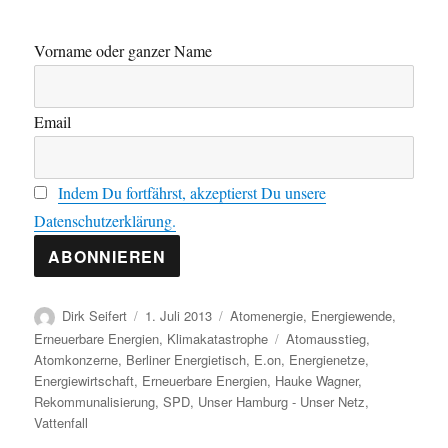
Vorname oder ganzer Name
Email
Indem Du fortfährst, akzeptierst Du unsere
Datenschutzerklärung.
Autor
Veröffentlicht
Kategorien
Dirk Seifert
1. Juli 2013
Atomenergie
,
Energiewende
,
am
Schlagwörter
Erneuerbare Energien
,
Klimakatastrophe
Atomausstieg
,
Atomkonzerne
,
Berliner Energietisch
,
E.on
,
Energienetze
,
Energiewirtschaft
,
Erneuerbare Energien
,
Hauke Wagner
,
Rekommunalisierung
,
SPD
,
Unser Hamburg - Unser Netz
,
Vattenfall