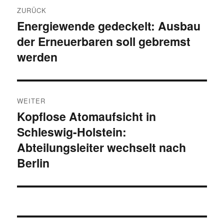
Beitragsnavigation
ZURÜCK
Energiewende gedeckelt: Ausbau
Vorheriger
der Erneuerbaren soll gebremst
Beitrag:
werden
WEITER
Kopflose Atomaufsicht in
Nächster
Schleswig-Holstein:
Beitrag:
Abteilungsleiter wechselt nach
Berlin