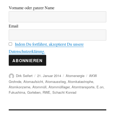
Vorname oder ganzer Name
Email
Indem Du fortfährst, akzeptierst Du unsere
Datenschutzerklärung.
Autor
Veröffentlicht
Kategorien
Schlagwörter
Dirk Seifert
21. Januar 2014
Atomenergie
AKW
am
Grohnde
,
Atomaufsicht
,
Atomausstieg
,
Atomkatastrophe
,
Atomkonzerne
,
Atommüll
,
Atommülllager
,
Atomtransporte
,
E.on
,
Fukushima
,
Gorleben
,
RWE
,
Schacht Konrad