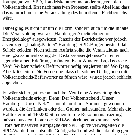
Kampagne von SPD, Handelskammer und anderen gegen den
Volksentscheid. Erst nach massiven Protesten stellte Abel klar, dass
das natürlich nur eine Veranstaltung des betroffenen Fachbereichs
wäre.
Dabei ging es nicht nur um die Form, sondern auch um die Inhalte.
Die Veranstaltung war als „Hamburger Arbeitnehmer im
Energiedialog“ ausgewiesen. Jenseits der Betriebsräte war jedoch
als einziger „Dialog-Partner“ Hamburgs SPD-Bürgermeister Olaf
Scholz geladen. Nach seinem Auftritt sollte die Veranstaltung nach
einer „Zusammenfassung der Diskussionsergebnisse“ in einer
„gemeinsamen Erklärung“ münden. Kein Wunder also, dass viele
Verdi-Volksentscheids-Befürworter heftig reagierten und Wolfgang
Abel kritisierten. Die Forderung, dass ein solcher Dialog auch mit
Volksentscheids-Befürworter zu führen wäre, wurde jedoch schlicht
abgelehnt.
Es wäre sicher gut, wenn auch bei Verdi eine Auswertung des
Volksentscheids erfolgt. Denn: Der Volksentscheid „Unser
Hamburg – Unser Netz“ ist nicht nur durch Stimmen gewonnen
wurden, die der Linken oder den Grünen nahestanden. Mehr als die
Hälfte der rund 440.000 Stimmen für die Rekommunalisierung
müssen aus dem Lager der SPD-WählerInnen gekommen sein.
Trotz der massiven Kampagne der SPD-Spitze verweigerten die
SPD-WählerInnen also die Gefolgschaft und wählten damit gegen