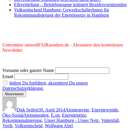
Elbvertiefung – Betriebsgruppe kritisiert Bezirksvorsitzenden
Volksentscheid Hamburg: GewerkschafterInnen für
Rekommunalisierung der Energienetze in Hamburg
Unterstütze umweltFAIRaendern.de - Abonniere den kostenlosen
Newsletter.
Vorname oder ganzer Name
Email
Indem Du fortfährst, akzeptierst Du unsere
Datenschutzerklärung.
Autor
Veröffentlicht
Kategorien
am
Dirk Seifert
30. April 2014
Atomenergie
,
Energiewende
,
Schlagwörter
Öko-Sozial
Atomausstieg
,
E.on
,
Energienetze
,
Rekommunalisierung
,
Unser Hamburg - Unser Netz
,
Vattenfall
,
Verdi
,
Volksentscheid
,
Wolfgang Abel