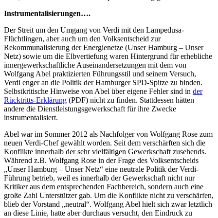
Instrumentalisierungen….
Der Streit um den Umgang von Verdi mit den Lampedusa-
Flüchtlingen, aber auch um den Volksentscheid zur
Rekommunalisierung der Energienetze (Unser Hamburg – Unser
Netz) sowie um die Elbvertiefung waren Hintergrund für erhebliche
innergewerkschaftliche Auseinandersetzungen mit dem von
Wolfgang Abel praktizierten Führungsstil und seinem Versuch,
Verdi enger an die Politik der Hamburger SPD-Spitze zu binden.
Selbstkritische Hinweise von Abel über eigene Fehler sind in
der
Rücktritts-Erklärung
(PDF) nicht zu finden. Stattdessen hätten
andere die Dienstleistungsgewerkschaft für ihre Zwecke
instrumentalisiert.
Abel war im Sommer 2012 als Nachfolger von Wolfgang Rose zum
neuen Verdi-Chef gewählt worden. Seit dem verschärften sich die
Konflikte innerhalb der sehr vielfältigen Gewerkschaft zusehends.
Während z.B. Wolfgang Rose in der Frage des Volksentscheids
„Unser Hamburg – Unser Netz“ eine neutrale Politik der Verdi-
Führung betrieb, weil es innerhalb der Gewerkschaft nicht nur
Kritiker aus dem entsprechenden Fachbereich, sondern auch eine
große Zahl Unterstützer gab. Um die Konflikte nicht zu verschärfen,
blieb der Vorstand „neutral“. Wolfgang Abel hielt sich zwar letztlich
an diese Linie, hatte aber durchaus versucht, den Eindruck zu