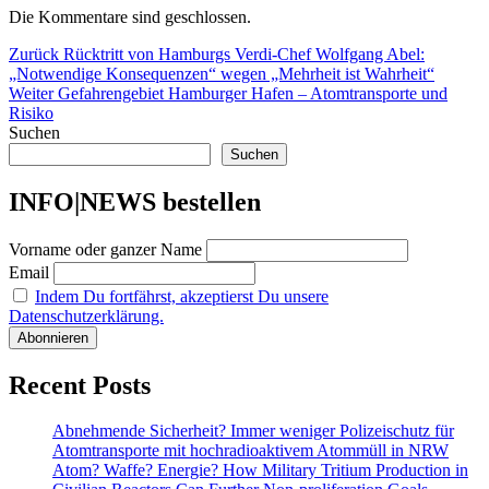
Die Kommentare sind geschlossen.
Beitragsnavigation
Vorheriger
Zurück
Rücktritt von Hamburgs Verdi-Chef Wolfgang Abel:
Beitrag:
„Notwendige Konsequenzen“ wegen „Mehrheit ist Wahrheit“
Nächster
Weiter
Gefahrengebiet Hamburger Hafen – Atomtransporte und
Beitrag:
Risiko
Suchen
Suchen
INFO|NEWS bestellen
Vorname oder ganzer Name
Email
Indem Du fortfährst, akzeptierst Du unsere
Datenschutzerklärung.
Recent Posts
Abnehmende Sicherheit? Immer weniger Polizeischutz für
Atomtransporte mit hochradioaktivem Atommüll in NRW
Atom? Waffe? Energie? How Military Tritium Production in