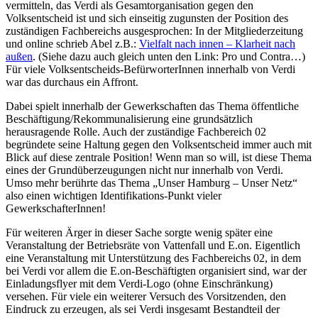
vermitteln, das Verdi als Gesamtorganisation gegen den
Volksentscheid ist und sich einseitig zugunsten der Position des
zuständigen Fachbereichs ausgesprochen: In der Mitgliederzeitung
und online schrieb Abel z.B.:
Vielfalt nach innen – Klarheit nach
außen
. (Siehe dazu auch gleich unten den Link: Pro und Contra…)
Für viele Volksentscheids-BefürworterInnen innerhalb von Verdi
war das durchaus ein Affront.
Dabei spielt innerhalb der Gewerkschaften das Thema öffentliche
Beschäftigung/Rekommunalisierung eine grundsätzlich
herausragende Rolle. Auch der zuständige Fachbereich 02
begründete seine Haltung gegen den Volksentscheid immer auch mit
Blick auf diese zentrale Position! Wenn man so will, ist diese Thema
eines der Grundüberzeugungen nicht nur innerhalb von Verdi.
Umso mehr berührte das Thema „Unser Hamburg – Unser Netz“
also einen wichtigen Identifikations-Punkt vieler
GewerkschafterInnen!
Für weiteren Ärger in dieser Sache sorgte wenig später eine
Veranstaltung der Betriebsräte von Vattenfall und E.on. Eigentlich
eine Veranstaltung mit Unterstützung des Fachbereichs 02, in dem
bei Verdi vor allem die E.on-Beschäftigten organisiert sind, war der
Einladungsflyer mit dem Verdi-Logo (ohne Einschränkung)
versehen. Für viele ein weiterer Versuch des Vorsitzenden, den
Eindruck zu erzeugen, als sei Verdi insgesamt Bestandteil der