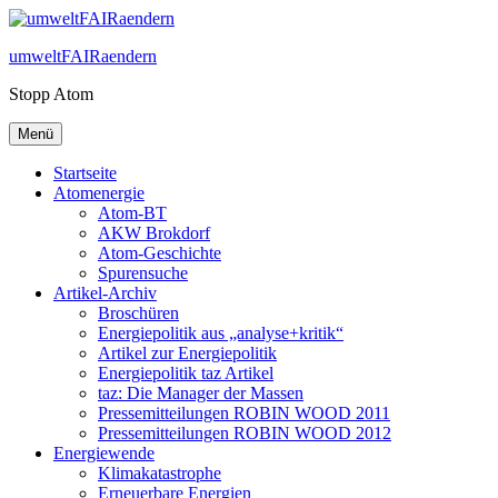
Zum
Inhalt
umweltFAIRaendern
springen
Stopp Atom
Menü
Startseite
Atomenergie
Atom-BT
AKW Brokdorf
Atom-Geschichte
Spurensuche
Artikel-Archiv
Broschüren
Energiepolitik aus „analyse+kritik“
Artikel zur Energiepolitik
Energiepolitik taz Artikel
taz: Die Manager der Massen
Pressemitteilungen ROBIN WOOD 2011
Pressemitteilungen ROBIN WOOD 2012
Energiewende
Klimakatastrophe
Erneuerbare Energien