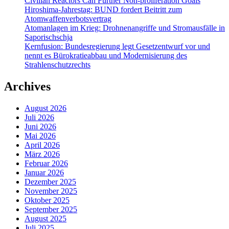
Civilian Reactors Can Further Non-proliferation Goals
Hiroshima-Jahrestag: BUND fordert Beitritt zum
Atomwaffenverbotsvertrag
Atomanlagen im Krieg: Drohnenangriffe und Stromausfälle in
Saporischschja
Kernfusion: Bundesregierung legt Gesetzentwurf vor und
nennt es Bürokratieabbau und Modernisierung des
Strahlenschutzrechts
Archives
August 2026
Juli 2026
Juni 2026
Mai 2026
April 2026
März 2026
Februar 2026
Januar 2026
Dezember 2025
November 2025
Oktober 2025
September 2025
August 2025
Juli 2025