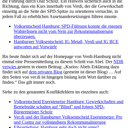
die Führung durch Olaf Scholz. Ein Hinweis sicherlich auch in die
Richtung, dass ein Kurs innerhalb von Verdi, der die Gewerkschaft
einseitig an die Seite der SPD-Spitze zu orientieren versuchte, in
jedem Fall zu erheblichen Auseinandersetzungen führen musste.
Volksentscheid Hamburg: SPD-Führung konnte die eigenen
WählerInnen nicht vom Nein zur Rekommunalisierung
überzeugen.
Hamburger Volksentscheid: IG Metall, Verdi und IG BCE
antworten auf Vorwürfe
Bis heute findet sich auf der Homepage von Verdi-Hamburg nicht
einmal eine Pressemitteilung zu diesem Schritt von Abel. Der
NDR
verwies
gestern in einem Beitrag: „Kurios: Abels Erklärung dazu
findet sich auf
dem privaten Blog
(gemeint ist dieser Blog) … Auf
den Seiten von ver.di ist hingegen bislang kein Wort darüber zu
finden.“ Das gilt immer noch.
Siehe zu den genannten Konfliktfeldern im einzelnen auch:
Volksentscheid Energienetze Hamburg: Gewerkschaften und
Betriebsräte schalten auf “Blind” und folgen SPD-
Bürgermeister Scholz
Ver.di und der Hamburger Volksentscheid Energienetze: Pro
und Contra zur vollständigen Rekommunalisierung
Elbvertiefung: Hamburg geht doch nicht unter?