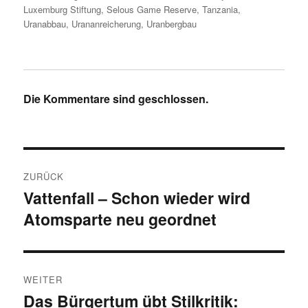
Luxemburg Stiftung
,
Selous Game Reserve
,
Tanzania
,
Uranabbau
,
Urananreicherung
,
Uranbergbau
Die Kommentare sind geschlossen.
Beitragsnavigation
ZURÜCK
Vattenfall – Schon wieder wird
Vorheriger
Atomsparte neu geordnet
Beitrag:
WEITER
Das Bürgertum übt Stilkritik:
Nächster