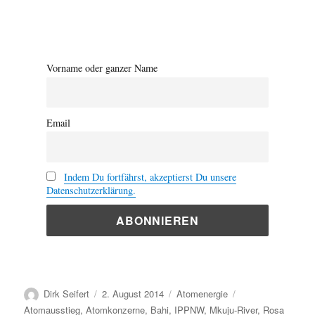
Vorname oder ganzer Name
Email
Indem Du fortfährst, akzeptierst Du unsere
Datenschutzerklärung.
Autor
Veröffentlicht
Kategorien
Schlagwörter
Dirk Seifert
2. August 2014
Atomenergie
am
Atomausstieg
,
Atomkonzerne
,
Bahi
,
IPPNW
,
Mkuju-River
,
Rosa