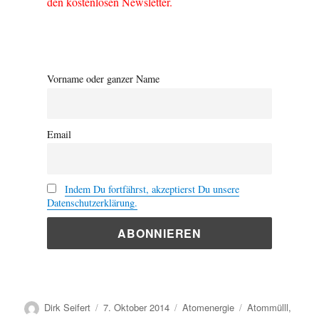
den kostenlosen Newsletter.
Vorname oder ganzer Name
Email
Indem Du fortfährst, akzeptierst Du unsere
Datenschutzerklärung.
Autor
Veröffentlicht
Kategorien
Schlagwörter
Dirk Seifert
7. Oktober 2014
Atomenergie
Atommülll
,