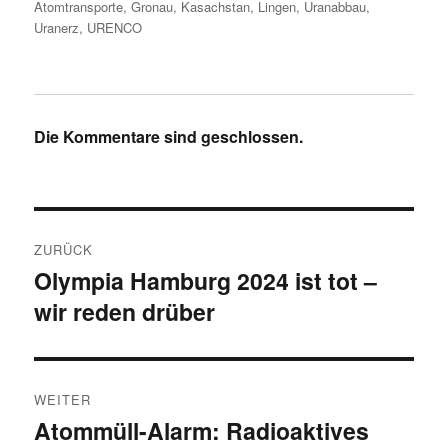
am
Atomtransporte
,
Gronau
,
Kasachstan
,
Lingen
,
Uranabbau
,
Uranerz
,
URENCO
Die Kommentare sind geschlossen.
Beitragsnavigation
ZURÜCK
Olympia Hamburg 2024 ist tot –
Vorheriger
wir reden drüber
Beitrag:
WEITER
Atommüll-Alarm: Radioaktives
Nächster