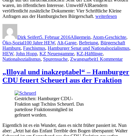
waren, im öffentlichen Interesse. UmweltFAIRaendern
veröffentlicht zusätzliche Dokumente: Vier Schriftliche Kleine
„Nationalsozialismus
Anfragen aus der Hamburgischen Bürgerschaft.
weiterlesen
Zwangsarbeiter
Autor
Veröffentlicht
Kategorien
bei
am
HEW
Dirk Seifert
5. Februar 2016
Allgemein
,
Atom-Geschichte
,
–
Schlagwörter
Öko-Sozial
100 Jahre HEW
,
Alt-Garge
,
Befreiung
,
Bürgerschaft
Kraftwerk
Hamburg
,
Faschismus
,
Hamburger Senat und Nationalsozialismus
,
Alt
HEW
,
John Hopp
,
KZ Neuengamme
,
KZ-Häftlinge
,
Garge
zu
Nationalsozialismus
,
Spurensuche
,
Zwangsarbeit
1 Kommentar
–
Nation
Einige
Zwangs
„Illoyal und inakzeptabel“ – Hamburger
parlamentarische
bei
Anfragen“
CDU feuert Scheuerl aus der Fraktion
HEW
–
Kraftw
Alt
Gestrichen: Hamburger CDU-
Garge
Fraktion sagt Tschüss Scheuerl. Das
–
parteilose Fraktionsmitglied ist
Einige
gefeuert worden.
parlam
Anfrag
Eigentlich ist es ein Wunder, dass es nicht früher passiert ist. Nun
aber: „Jetzt hat das Enfant Terrible den Bogen überspannt: Walter