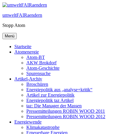
Zum
Inhalt
umweltFAIRaendern
springen
Stopp Atom
Menü
Startseite
Atomenergie
Atom-BT
AKW Brokdorf
Atom-Geschichte
Spurensuche
Artikel-Archiv
Broschüren
Energiepolitik aus „analyse+kritik“
Artikel zur Energiepolitik
Energiepolitik taz Artikel
taz: Die Manager der Massen
Pressemitteilungen ROBIN WOOD 2011
Pressemitteilungen ROBIN WOOD 2012
Energiewende
Klimakatastrophe
Erneuerbare Energien