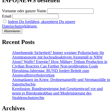
INFO|NEWS bestellen
Vorname oder ganzer Name
Email
Indem Du fortfährst, akzeptierst Du unsere
Datenschutzerklärung.
Recent Posts
Abnehmende Sicherheit? Immer weniger Polizeischutz für
Atomtransporte mit hochradioaktivem Atommüll in NRW
Atom? Waffe? Energie? How Military Tritium Production in
Civilian Reactors Can Further Non-proliferation Goals
Hiroshima-Jahrestag: BUND fordert Beitritt zum
Atomwaffenverbotsvertrag
Atomanlagen im Krieg: Drohnenangriffe und Stromausfälle in
Saporischschja
Kernfusion: Bundesregierung legt Gesetzentwurf vor und
nennt es Bürokratieabbau und Modernisierung des
Strahlenschutzrechts
Archives