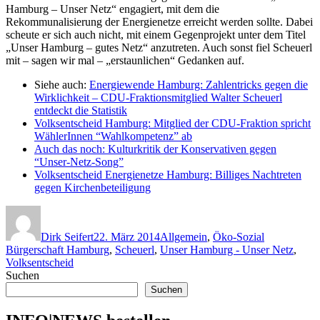
Hamburg – Unser Netz“ engagiert, mit dem die
Rekommunalisierung der Energienetze erreicht werden sollte. Dabei
scheute er sich auch nicht, mit einem Gegenprojekt unter dem Titel
„Unser Hamburg – gutes Netz“ anzutreten. Auch sonst fiel Scheuerl
mit – sagen wir mal – „erstaunlichen“ Gedanken auf.
Siehe auch:
Energiewende Hamburg: Zahlentricks gegen die
Wirklichkeit – CDU-Fraktionsmitglied Walter Scheuerl
entdeckt die Statistik
Volksentscheid Hamburg: Mitglied der CDU-Fraktion spricht
WählerInnen “Wahlkompetenz” ab
Auch das noch: Kulturkritik der Konservativen gegen
“Unser-Netz-Song”
Volksentscheid Energienetze Hamburg: Billiges Nachtreten
gegen Kirchenbeteiligung
Autor
Veröffentlicht
Kategorien
Schlagwörte
am
Dirk Seifert
22. März 2014
Allgemein
,
Öko-Sozial
Bürgerschaft Hamburg
,
Scheuerl
,
Unser Hamburg - Unser Netz
,
Volksentscheid
Suchen
Suchen