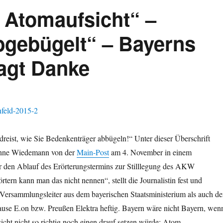
e Atomaufsicht“ –
bgebügelt“ – Bayerns
agt Danke
t dreist, wie Sie Bedenkenträger abbügeln!“ Unter dieser Überschrift
anne Wiedemann von der
Main-Post
am 4. November in einem
r den Ablauf des Erörterungstermins zur Stilllegung des AKW
rtern kann man das nicht nennen“, stellt die Journalistin fest und
n Versammlungsleiter aus dem bayerischen Staatsministerium als auch d
ause E.on bzw. Preußen Elektra heftig. Bayern wäre nicht Bayern, wen
icht nicht so richtig noch einen drauf setzen würde: Atom-