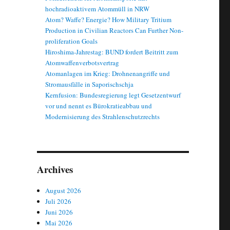
hochradioaktivem Atommüll in NRW
Atom? Waffe? Energie? How Military Tritium
 – Bayerns Atomministerium sagt Danke“
Production in Civilian Reactors Can Further Non-
proliferation Goals
Hiroshima-Jahrestag: BUND fordert Beitritt zum
Atomwaffenverbotsvertrag
Atomanlagen im Krieg: Drohnenangriffe und
Stromausfälle in Saporischschja
Kernfusion: Bundesregierung legt Gesetzentwurf
vor und nennt es Bürokratieabbau und
Modernisierung des Strahlenschutzrechts
Archives
August 2026
Juli 2026
Juni 2026
Mai 2026