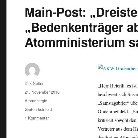
Main-Post: „Dreist
„Bedenkenträger a
Atomministerium s
Autor
Dirk Seifert
„Herr Heierth, es is
Veröffentlicht
21. November 2016
beschwert sich Sus
am
Kategorien
Atomenergie
„Samstagsbrief“ übe
Schlagwörter
Grafenrheinfeld
Grafenrheinfeld. „Erö
zu
1 Kommentar
kritisiert sowohl de
Main-
Vertreter aus dem H
Post:
„Dreiste
die dortige Atomaufs