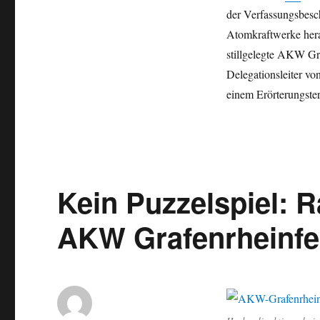
der Verfassungsbesc
Atomkraftwerke hera
stillgelegte AKW Gr
Delegationsleiter vo
einem Erörterungster
Kein Puzzelspiel: 
AKW Grafenrheinfel