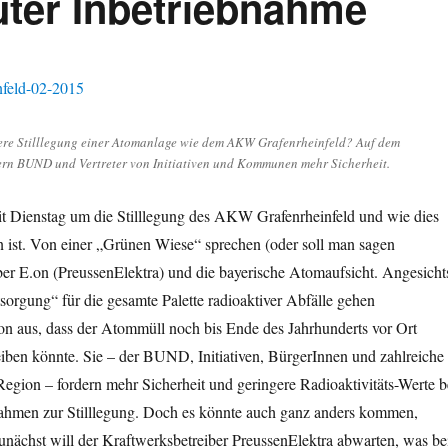
uter Inbetriebnahme
ere Stilllegung einer Atomanlage wie dem AKW Grafenrheinfeld? Auf dem
ern BUND und Vertreter von Initiativen und Kommunen mehr Sicherheit.
eit Dienstag um die Stilllegung des AKW Grafenrheinfeld und wie dies
 ist. Von einer „Grünen Wiese“ sprechen (oder soll man sagen
ber E.on (PreussenElektra) und die bayerische Atomaufsicht. Angesicht
sorgung“ für die gesamte Palette radioaktiver Abfälle gehen
n aus, dass der Atommüll noch bis Ende des Jahrhunderts vor Ort
iben könnte. Sie – der BUND, Initiativen, BürgerInnen und zahlreiche
gion – fordern mehr Sicherheit und geringere Radioaktivitäts-Werte b
hmen zur Stilllegung. Doch es könnte auch ganz anders kommen,
unächst will der Kraftwerksbetreiber PreussenElektra abwarten, was be