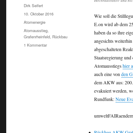
Hochradioaktiv und nich
Autor
Dirk Seifert
Veröffentlicht
10. Oktober 2016
Wie soll die Stilll
am
Kategorien
Atomenergie
E.on wird ab dem 25
Schlagwörter
Atomausstieg
,
haben da so ihre eig
Grafenrheinfeld
,
Rückbau
angesichts weiterhi
zu
1 Kommentar
abgeschalteten Reakt
Kein
Puzzelspiel:
Staatsregierung und
Radioaktiver
Atomausstiegs
hier 
Rückbau
auch eine von
den G
des
AKW
dem AKW aus: 200.0
Grafenrheinfeld
evakuiert werden, we
wird
Rundfunk:
Neue Eva
erörtert
umweltFAIRaendern.
Rückbau AKW Grafen