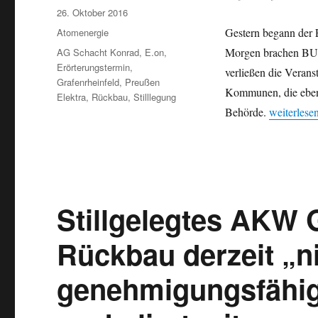
Veröffentlicht
26. Oktober 2016
am
Kategorien
Gestern begann der 
Atomenergie
Schlagwörter
Morgen brachen BUN
AG Schacht Konrad
,
E.on
,
Erörterungstermin
,
verließen die Veran
Grafenrheinfeld
,
Preußen
Kommunen, die ebenfa
Elektra
,
Rückbau
,
Stilllegung
„Stillleg
Behörde.
weiterlese
Stillgelegtes AKW 
Rückbau derzeit „n
genehmigungsfähig“