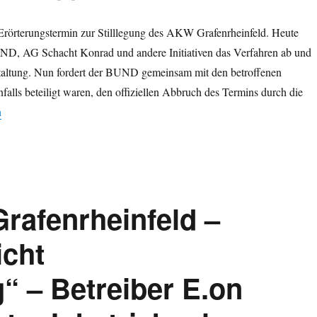
Erörterungstermin zur Stilllegung des AKW Grafenrheinfeld. Heute
D, AG Schacht Konrad und andere Initiativen das Verfahren ab und
staltung. Nun fordert der BUND gemeinsam mit den betroffenen
lls beteiligt waren, den offiziellen Abbruch des Termins durch die
ung AKW Grafenrheinfeld: BUND und Kommunen beantragen Abbruch d
n
Grafenrheinfeld –
icht
 – Betreiber E.on