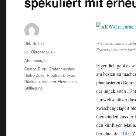
spekuliert mit erne
Autor
Wie macht man die sich
Dirk Seifert
Erörterungstermin ford
Veröffentlicht
26. Oktober 2016
am
Kategorien
Atomenergie
Eigentlich geht es s
Schlagwörter
Castor
,
E.on
,
Grafenrheinfeld
,
am besten zu machen
Heiße Zelle
,
Preußen Elektra
,
Rückbau
,
sicherer Einschluss
,
phantasieren) Betrei
Stilllegung
der ungeklärten „Ent
Umweltschützer davo
zwischengelagert ble
Gemeinden aus der Re
den künftigen Maßna
berichtet der
BR
: „Z