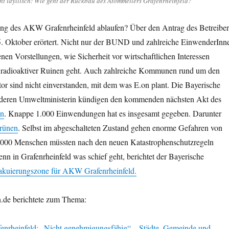
t idyllisch: Wie geht der Rückbau des Atommeilers Grafenrheinfeld?
egung des AKW Grafenrheinfeld ablaufen? Über den Antrag des Betreiber
. Oktober erörtert. Nicht nur der BUND und zahlreiche EinwenderInn
enen Vorstellungen, wie Sicherheit vor wirtschaftlichen Interessen
n radioaktiver Ruinen geht. Auch zahlreiche Kommunen rund um den
or sind nicht einverstanden, mit dem was E.on plant. Die Bayerische
 deren Umweltministerin kündigen den kommenden nächsten Akt des
an
. Knappe 1.000 Einwendungen hat es insgesamt gegeben. Darunter
rünen
. Selbst im abgeschalteten Zustand gehen enorme Gefahren von
00 Menschen müssten nach den neuen Katastrophenschutzregeln
nn in Grafenrheinfeld was schief geht, berichtet der Bayerische
kuierungszone für AKW Grafenrheinfeld.
de berichtete zum Thema:
rheinfeld: „Nicht genehmigungsfähig“ – Städte, Gemeinde und