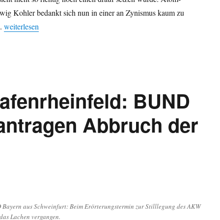
dwig Kohler bedankt sich nun in einer an Zynismus kaum zu
„Main-Post: „Dreiste Atomaufsicht“ – „Bedenkenträger abgebügelt“
e.
weiterlesen
afenrheinfeld: BUND
ntragen Abbruch der
ayern aus Schweinfurt: Beim Erörterungstermin zur Stilllegung des AKW
 das Lachen vergangen.