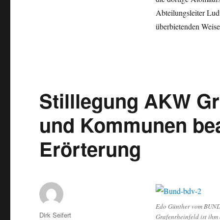
Atomaufsicht“
Abteilungsleiter Lu
–
überbietenden Weis
„Bedenkenträger
abgebügelt“
–
Bayerns
Atomministerium
sagt
Stilllegung AKW Gr
Danke
und Kommunen bea
Erörterung
Edo Günther vom BUND B
Autor
Dirk Seifert
Grafenrheinfeld ist ihm