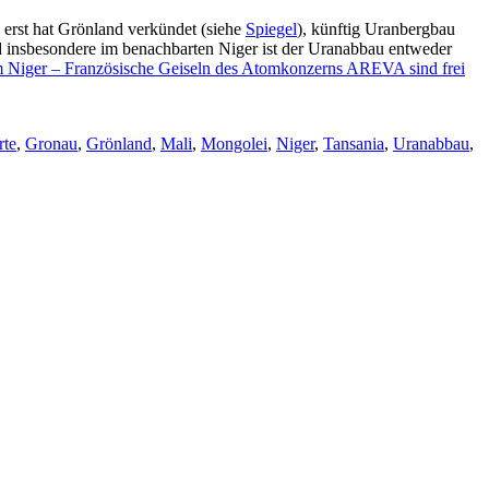
erst hat Grönland verkündet (siehe
Spiegel
), künftig Uranbergbau
d insbesondere im benachbarten Niger ist der Uranabbau entweder
 Niger – Französische Geiseln des Atomkonzerns AREVA sind frei
rte
,
Gronau
,
Grönland
,
Mali
,
Mongolei
,
Niger
,
Tansania
,
Uranabbau
,