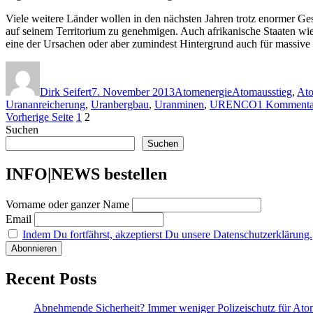
Viele weitere Länder wollen in den nächsten Jahren trotz enormer 
auf seinem Territorium zu genehmigen. Auch afrikanische Staaten wi
eine der Ursachen oder aber zumindest Hintergrund auch für massive
Autor
Veröffentlicht
Kategorien
Schlagwörter
am
Dirk Seifert
7. November 2013
Atomenergie
Atomausstieg
,
Ato
Urananreicherung
,
Uranbergbau
,
Uranminen
,
URENCO
1 Kommenta
Seitennummerierung
Seite
Seite
Vorherige Seite
1
2
Suchen
der
Suchen
Beiträge
INFO|NEWS bestellen
Vorname oder ganzer Name
Email
Indem Du fortfährst, akzeptierst Du unsere Datenschutzerklärung.
Recent Posts
Abnehmende Sicherheit? Immer weniger Polizeischutz für At