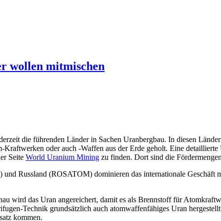
r wollen mitmischen
 derzeit die führenden Länder in Sachen Uranbergbau. In diesen Lände
Kraftwerken oder auch -Waffen aus der Erde geholt. Eine detaillierte
der Seite
World Uranium Mining
zu finden. Dort sind die Fördermengen 
) und Russland (ROSATOM) dominieren das internationale Geschäft m
onau wird das Uran angereichert, damit es als Brennstoff für Atomkraf
entrifugen-Technik grundsätzlich auch atomwaffenfähiges Uran herges
insatz kommen.