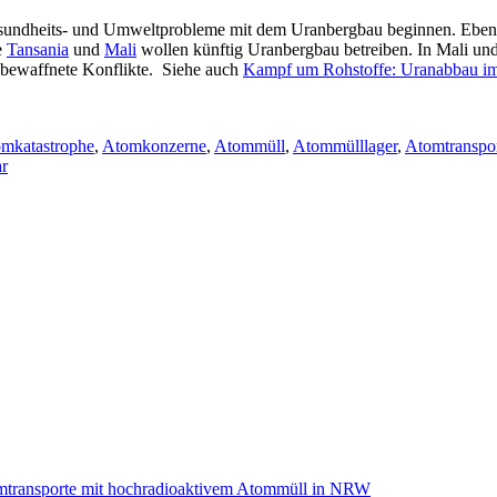
Gesundheits- und Umweltprobleme mit dem Uranbergbau beginnen. Eben 
e
Tansania
und
Mali
wollen künftig Uranbergbau betreiben. In Mali un
 bewaffnete Konflikte. Siehe auch
Kampf um Rohstoffe: Uranabbau im
mkatastrophe
,
Atomkonzerne
,
Atommüll
,
Atommülllager
,
Atomtranspo
zu
r
Dreckiger
Uranabbau:
Immer
mehr
Länder
wollen
mitmischen
omtransporte mit hochradioaktivem Atommüll in NRW