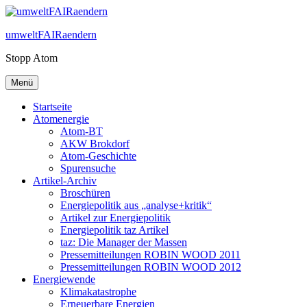
Zum
Inhalt
umweltFAIRaendern
springen
Stopp Atom
Menü
Startseite
Atomenergie
Atom-BT
AKW Brokdorf
Atom-Geschichte
Spurensuche
Artikel-Archiv
Broschüren
Energiepolitik aus „analyse+kritik“
Artikel zur Energiepolitik
Energiepolitik taz Artikel
taz: Die Manager der Massen
Pressemitteilungen ROBIN WOOD 2011
Pressemitteilungen ROBIN WOOD 2012
Energiewende
Klimakatastrophe
Erneuerbare Energien