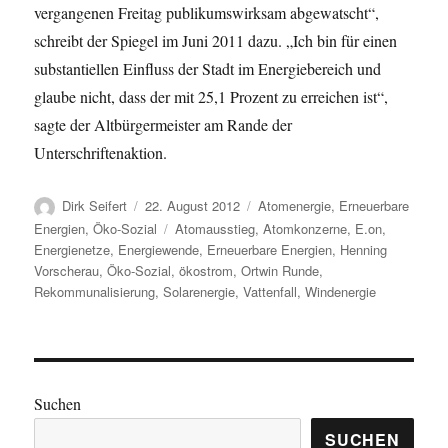
vergangenen Freitag publikumswirksam abgewatscht“,
schreibt der Spiegel im Juni 2011 dazu. „Ich bin für einen
substantiellen Einfluss der Stadt im Energiebereich und
glaube nicht, dass der mit 25,1 Prozent zu erreichen ist“,
sagte der Altbürgermeister am Rande der
Unterschriftenaktion.
Autor
Veröffentlicht
Kategorien
Dirk Seifert
22. August 2012
Atomenergie
,
Erneuerbare
am
Schlagwörter
Energien
,
Öko-Sozial
Atomausstieg
,
Atomkonzerne
,
E.on
,
Energienetze
,
Energiewende
,
Erneuerbare Energien
,
Henning
Vorscherau
,
Öko-Sozial
,
ökostrom
,
Ortwin Runde
,
Rekommunalisierung
,
Solarenergie
,
Vattenfall
,
Windenergie
Suchen
SUCHEN