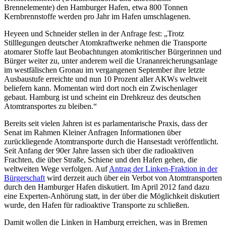
Brennelemente) den Hamburger Hafen, etwa 800 Tonnen
Kernbrennstoffe werden pro Jahr im Hafen umschlagenen.
Heyeen und Schneider stellen in der Anfrage fest: „Trotz
Stilllegungen deutscher Atomkraftwerke nehmen die Transporte
atomarer Stoffe laut Beobachtungen atomkritischer Bürgerinnen und
Bürger weiter zu, unter anderem weil die Urananreicherungsanlage
im westfälischen Gronau im vergangenen September ihre letzte
Ausbaustufe erreichte und nun 10 Prozent aller AKWs weltweit
beliefern kann. Momentan wird dort noch ein Zwischenlager
gebaut. Hamburg ist und scheint ein Drehkreuz des deutschen
Atomtransportes zu bleiben.“
Bereits seit vielen Jahren ist es parlamentarische Praxis, dass der
Senat im Rahmen Kleiner Anfragen Informationen über
zurückliegende Atomtransporte durch die Hansestadt veröffentlicht.
Seit Anfang der 90er Jahre lassen sich über die radioaktiven
Frachten, die über Straße, Schiene und den Hafen gehen, die
weltweiten Wege verfolgen. Auf
Antrag der Linken-Fraktion in der
Bürgerschaft
wird derzeit auch über ein Verbot von Atomtransporten
durch den Hamburger Hafen diskutiert. Im April 2012 fand dazu
eine Experten-Anhörung statt, in der über die Möglichkeit diskutiert
wurde, den Hafen für radioaktive Transporte zu schließen.
Damit wollen die Linken in Hamburg erreichen, was in Bremen