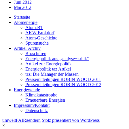
Juni 2012
Mai 2012
Startseite
Atomenergie
Atom-BT
AKW Brokdorf
Atom-Geschichte
Spurensuche
Artikel-Archiv
Broschüren
Energiepolitik aus „analyse+kritik“
Artikel zur Energiepolitik
Energiepolitik taz Artikel
taz: Die Manager der Massen
Pressemitteilungen ROBIN WOOD 2011
Pressemitteilungen ROBIN WOOD 2012
Energiewende
Klimakatastrophe
Erneuerbare Energien
Impressum/Kontakt
Datenschutz
umweltFAIRaendern
Stolz präsentiert von WordPress
×