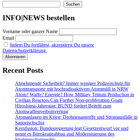
Suchen
INFO|NEWS bestellen
Vorname oder ganzer Name
Email
Indem Du fortfährst, akzeptierst Du unsere
Datenschutzerklärung.
Recent Posts
Abnehmende Sicherheit? Immer weniger Polizeischutz für
Atomtransporte mit hochradioaktivem Atommüll in NRW
Atom? Waffe? Energie? How Military Tritium Production in
Civilian Reactors Can Further Non-proliferation Goals
Hiroshima-Jahrestag: BUND fordert Beitritt zum
Atomwaffenverbotsvertrag
Atomanlagen im Krieg: Drohnenangriffe und Stromausfälle in
Saporischschja
Kernfusion: Bundesregierung legt Gesetzentwurf vor und
nennt es Bürokratieabbau und Modernisierung des
Strahlenschutzrechts