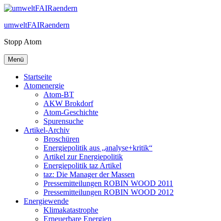
Zum
Inhalt
umweltFAIRaendern
springen
Stopp Atom
Menü
Startseite
Atomenergie
Atom-BT
AKW Brokdorf
Atom-Geschichte
Spurensuche
Artikel-Archiv
Broschüren
Energiepolitik aus „analyse+kritik“
Artikel zur Energiepolitik
Energiepolitik taz Artikel
taz: Die Manager der Massen
Pressemitteilungen ROBIN WOOD 2011
Pressemitteilungen ROBIN WOOD 2012
Energiewende
Klimakatastrophe
Erneuerbare Energien