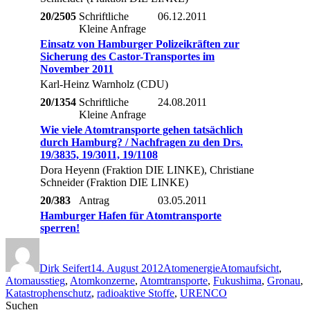
20/2505
Schriftliche
06.12.2011
Kleine Anfrage
Einsatz von Hamburger Polizeikräften zur
Sicherung des Castor-Transportes im
November 2011
Karl-Heinz Warnholz (CDU)
20/1354
Schriftliche
24.08.2011
Kleine Anfrage
Wie viele Atomtransporte gehen tatsächlich
durch Hamburg? / Nachfragen zu den Drs.
19/3835, 19/3011, 19/1108
Dora Heyenn (Fraktion DIE LINKE), Christiane
Schneider (Fraktion DIE LINKE)
20/383
Antrag
03.05.2011
Hamburger Hafen für Atomtransporte
sperren!
Autor
Veröffentlicht
Kategorien
Schlagwörter
am
Dirk Seifert
14. August 2012
Atomenergie
Atomaufsicht
,
Atomausstieg
,
Atomkonzerne
,
Atomtransporte
,
Fukushima
,
Gronau
,
Katastrophenschutz
,
radioaktive Stoffe
,
URENCO
Suchen