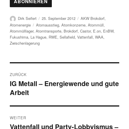
Autor
Veröffentlicht
Kategorien
Dirk Seifert
25. September 2012
AKW Brokdorf
,
am
Schlagwörter
Atomenergie
Atomausstieg
,
Atomkonzerne
,
Atommüll
,
Atommülllager
,
Atomtransporte
,
Brokdorf
,
Castor
,
E.on
,
EnBW
,
Fukushima
,
La Hague
,
RWE
,
Sellafield
,
Vattenfall
,
WAA
,
Zwischenlagerung
Beitragsnavigation
ZURÜCK
IG Metall – Energiewende und gute
Vorheriger
Arbeit
Beitrag:
WEITER
Vattenfall und Party-Lobbyismus –
Nächster