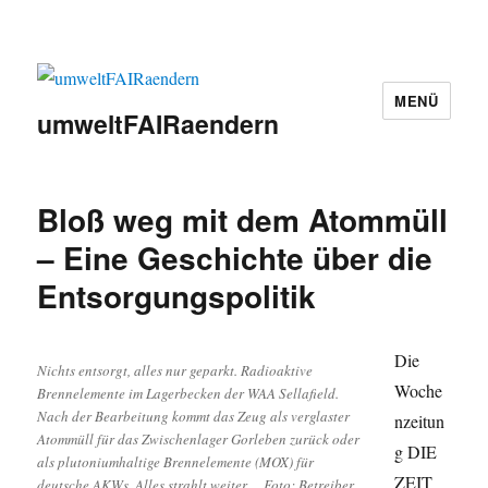
MENÜ
umweltFAIRaendern
Bloß weg mit dem Atommüll
– Eine Geschichte über die
Entsorgungspolitik
Die
Nichts entsorgt, alles nur geparkt. Radioaktive
Woche
Brennelemente im Lagerbecken der WAA Sellafield.
Nach der Bearbeitung kommt das Zeug als verglaster
nzeitun
Atommüll für das Zwischenlager Gorleben zurück oder
g DIE
als plutoniumhaltige Brennelemente (MOX) für
ZEIT
deutsche AKWs. Alles strahlt weiter… Foto: Betreiber