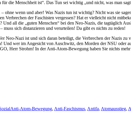
für die Menschheit ist“. Das Tun sei wichtig „und nicht, was man sagt
 – ohne wenn und aber! Was Nazis tun ist wichtig? Nicht was sie sage
en Verbrechen der Faschisten vergessen? Hat er vielleicht nicht mit
Und all die „guten Menschen“ bei den Neo-Nazis, die tagtäglich Ausl
– muss sich distanzieren und verurteilen! Da gibt es nichts zu reden!
Neo-Nazi ist und sich daran beteiligt, die Verbrechen der Nazis zu ver
n! Und wer im Angesicht von Auschwitz, den Morden der NSU oder auc
 NO GO, Herr Strohm! In der Anti-Atom-Bewegung haben Sie nichts mehr
Schlagwörter
ozial
Anti-Atom-Bewegung
,
Anti-Faschismus
,
Antifa
,
Atomausstieg
,
A