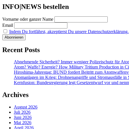
Katastrophe:
INFO|NEWS bestellen
Mit
Nazis
Vorname oder ganzer Name
gegen
Atomenergie?
Email
NEIN
Indem Du fortfährst, akzeptierst Du unsere Datenschutzerklärung.
DANKE!
Recent Posts
Abnehmende Sicherheit? Immer weniger Polizeischutz für At
Atom? Waffe? Energie? How Military Tritium Production in Civ
Hiroshima-Jahrestag: BUND fordert Beitritt zum Atomwaffenve
Atomanlagen im Krieg: Drohnenangriffe und Stromausfälle in 
Kernfusion: Bundesregierung legt Gesetzentwurf vor und nennt
Archives
August 2026
Juli 2026
Juni 2026
Mai 2026
April 2026