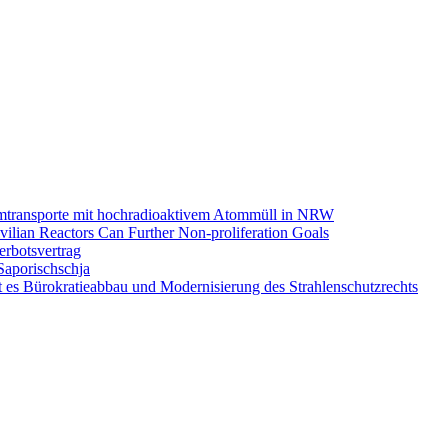
omtransporte mit hochradioaktivem Atommüll in NRW
ilian Reactors Can Further Non-proliferation Goals
rbotsvertrag
Saporischschja
 es Bürokratieabbau und Modernisierung des Strahlenschutzrechts