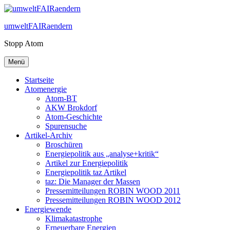
Zum
Inhalt
umweltFAIRaendern
springen
Stopp Atom
Menü
Startseite
Atomenergie
Atom-BT
AKW Brokdorf
Atom-Geschichte
Spurensuche
Artikel-Archiv
Broschüren
Energiepolitik aus „analyse+kritik“
Artikel zur Energiepolitik
Energiepolitik taz Artikel
taz: Die Manager der Massen
Pressemitteilungen ROBIN WOOD 2011
Pressemitteilungen ROBIN WOOD 2012
Energiewende
Klimakatastrophe
Erneuerbare Energien