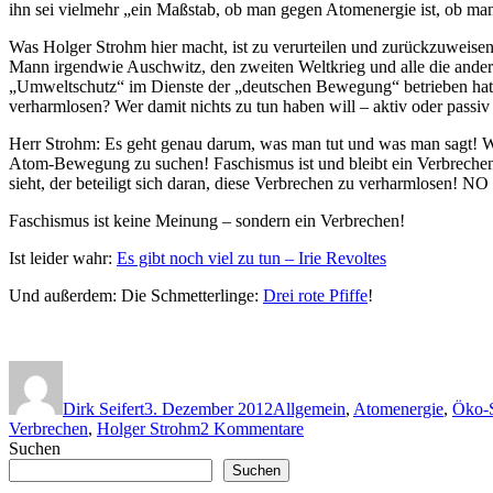
ihn sei vielmehr „ein Maßstab, ob man gegen Atomenergie ist, ob man 
Was Holger Strohm hier macht, ist zu verurteilen und zurückzuweisen
Mann irgendwie Auschwitz, den zweiten Weltkrieg und alle die ander
„Umweltschutz“ im Dienste der „deutschen Bewegung“ betrieben hat? 
verharmlosen? Wer damit nichts zu tun haben will – aktiv oder passiv 
Herr Strohm: Es geht genau darum, was man tut und was man sagt! Wer 
Atom-Bewegung zu suchen! Faschismus ist und bleibt ein Verbreche
sieht, der beteiligt sich daran, diese Verbrechen zu verharmlosen!
Faschismus ist keine Meinung – sondern ein Verbrechen!
Ist leider wahr:
Es gibt noch viel zu tun – Irie Revoltes
Und außerdem: Die Schmetterlinge:
Drei rote Pfiffe
!
Autor
Veröffentlicht
Kategorien
am
Dirk Seifert
3. Dezember 2012
Allgemein
,
Atomenergie
,
Öko-S
zu
Verbrechen
,
Holger Strohm
2 Kommentare
Holger
Suchen
Strohms
Suchen
gewaltige