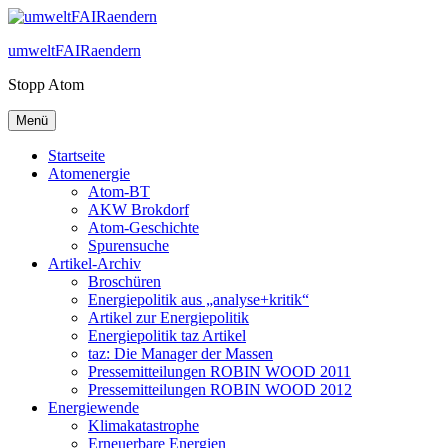
Zum
Inhalt
umweltFAIRaendern
springen
Stopp Atom
Menü
Startseite
Atomenergie
Atom-BT
AKW Brokdorf
Atom-Geschichte
Spurensuche
Artikel-Archiv
Broschüren
Energiepolitik aus „analyse+kritik“
Artikel zur Energiepolitik
Energiepolitik taz Artikel
taz: Die Manager der Massen
Pressemitteilungen ROBIN WOOD 2011
Pressemitteilungen ROBIN WOOD 2012
Energiewende
Klimakatastrophe
Erneuerbare Energien