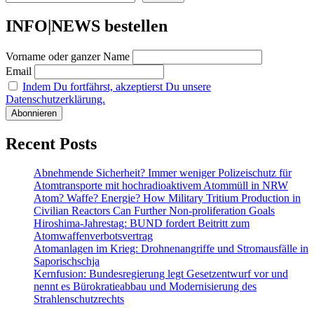
INFO|NEWS bestellen
Vorname oder ganzer Name
Email
Indem Du fortfährst, akzeptierst Du unsere
Datenschutzerklärung.
Recent Posts
Abnehmende Sicherheit? Immer weniger Polizeischutz für
Atomtransporte mit hochradioaktivem Atommüll in NRW
Atom? Waffe? Energie? How Military Tritium Production in
Civilian Reactors Can Further Non-proliferation Goals
Hiroshima-Jahrestag: BUND fordert Beitritt zum
Atomwaffenverbotsvertrag
Atomanlagen im Krieg: Drohnenangriffe und Stromausfälle in
Saporischschja
Kernfusion: Bundesregierung legt Gesetzentwurf vor und
nennt es Bürokratieabbau und Modernisierung des
Strahlenschutzrechts