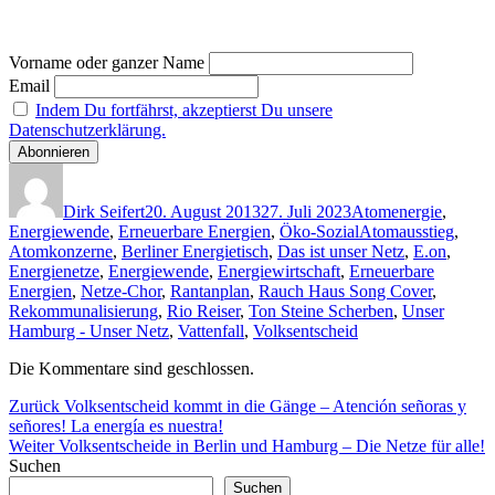
Vorname oder ganzer Name
Email
Indem Du fortfährst, akzeptierst Du unsere
Datenschutzerklärung.
Autor
Veröffentlicht
Kategorien
am
Dirk Seifert
20. August 2013
27. Juli 2023
Atomenergie
,
Schlagwörter
Energiewende
,
Erneuerbare Energien
,
Öko-Sozial
Atomausstieg
,
Atomkonzerne
,
Berliner Energietisch
,
Das ist unser Netz
,
E.on
,
Energienetze
,
Energiewende
,
Energiewirtschaft
,
Erneuerbare
Energien
,
Netze-Chor
,
Rantanplan
,
Rauch Haus Song Cover
,
Rekommunalisierung
,
Rio Reiser
,
Ton Steine Scherben
,
Unser
Hamburg - Unser Netz
,
Vattenfall
,
Volksentscheid
Die Kommentare sind geschlossen.
Beitragsnavigation
Vorheriger
Zurück
Volksentscheid kommt in die Gänge – Atención señoras y
Beitrag:
señores! La energía es nuestra!
Nächster
Weiter
Volksentscheide in Berlin und Hamburg – Die Netze für alle!
Beitrag:
Suchen
Suchen