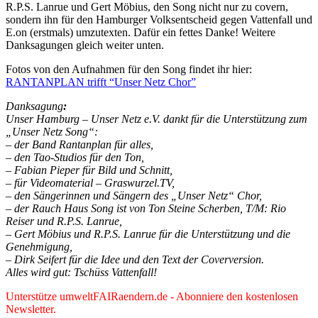
R.P.S. Lanrue und Gert Möbius, den Song nicht nur zu covern,
sondern ihn für den Hamburger Volksentscheid gegen Vattenfall und
E.on (erstmals) umzutexten. Dafür ein fettes Danke! Weitere
Danksagungen gleich weiter unten.
Fotos von den Aufnahmen für den Song findet ihr hier:
RANTANPLAN trifft “Unser Netz Chor”
Danksagung
:
Unser Hamburg – Unser Netz e.V. dankt für die Unterstützung zum
„Unser Netz Song“:
– der Band Rantanplan für alles,
– den Tao-Studios für den Ton,
– Fabian Pieper für Bild und Schnitt,
– für Videomaterial – Graswurzel.TV,
– den Sängerinnen und Sängern des „Unser Netz“ Chor,
– der Rauch Haus Song ist von Ton Steine Scherben, T/M: Rio
Reiser und R.P.S. Lanrue,
– Gert Möbius und R.P.S. Lanrue für die Unterstützung und die
Genehmigung,
– Dirk Seifert für die Idee und den Text der Coverversion.
Alles wird gut: Tschüss Vattenfall!
Unterstütze umweltFAIRaendern.de - Abonniere den kostenlosen
Newsletter.