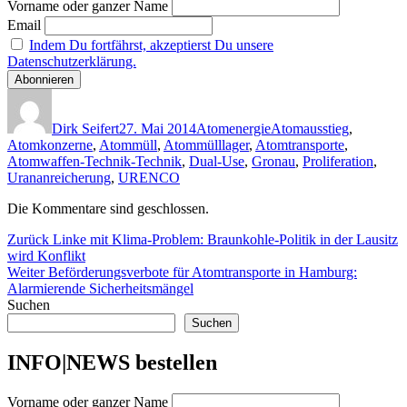
Vorname oder ganzer Name
Email
Indem Du fortfährst, akzeptierst Du unsere
Datenschutzerklärung.
Autor
Veröffentlicht
Kategorien
Schlagwörter
am
Dirk Seifert
27. Mai 2014
Atomenergie
Atomausstieg
,
Atomkonzerne
,
Atommüll
,
Atommülllager
,
Atomtransporte
,
Atomwaffen-Technik-Technik
,
Dual-Use
,
Gronau
,
Proliferation
,
Urananreicherung
,
URENCO
Die Kommentare sind geschlossen.
Beitragsnavigation
Vorheriger
Zurück
Linke mit Klima-Problem: Braunkohle-Politik in der Lausitz
Beitrag:
wird Konflikt
Nächster
Weiter
Beförderungsverbote für Atomtransporte in Hamburg:
Beitrag:
Alarmierende Sicherheitsmängel
Suchen
Suchen
INFO|NEWS bestellen
Vorname oder ganzer Name