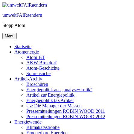
Zum
Inhalt
umweltFAIRaendern
springen
Stopp Atom
Menü
Startseite
Atomenergie
Atom-BT
AKW Brokdorf
Atom-Geschichte
Spurensuche
Artikel-Archiv
Broschüren
Energiepolitik aus „analyse+kritik“
Artikel zur Energiepolitik
Energiepolitik taz Artikel
taz: Die Manager der Massen
Pressemitteilungen ROBIN WOOD 2011
Pressemitteilungen ROBIN WOOD 2012
Energiewende
Klimakatastrophe
Erneuerbare Energien