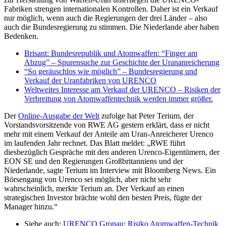
Fabriken strengen internationalen Kontrollen. Daher ist ein Verkauf
nur möglich, wenn auch die Regierungen der drei Länder – also
auch die Bundesregierung zu stimmen. Die Niederlande aber haben
Bedenken.
Brisant: Bundesrepublik und Atomwaffen: “Finger am
Abzug” – Spurensuche zur Geschichte der Urananreicherung
“So geräuschlos wie möglich” – Bundesregierung und
Verkauf der Uranfabriken von URENCO
Weltweites Interesse am Verkauf der URENCO – Risiken der
Verbreitung von Atomwaffentechnik werden immer größer.
Der
Online-Ausgabe der Welt
zufolge hat Peter Terium, der
Vorstandsvorsitzende von RWE AG gestern erklärt, dass er nicht
mehr mit einem Verkauf der Anteile am Uran-Anreicherer Urenco
im laufenden Jahr rechnet. Das Blatt meldet: „RWE führt
diesbezüglich Gespräche mit den anderen Urenco-Eigentümern, der
EON SE und den Regierungen Großbritanniens und der
Niederlande, sagte Terium im Interview mit Bloomberg News. Ein
Börsengang von Urenco sei möglich, aber nicht sehr
wahrscheinlich, merkte Terium an. Der Verkauf an einen
strategischen Investor brächte wohl den besten Preis, fügte der
Manager hinzu.“
Siehe auch:
URENCO Gronau: Risiko Atomwaffen-Technik