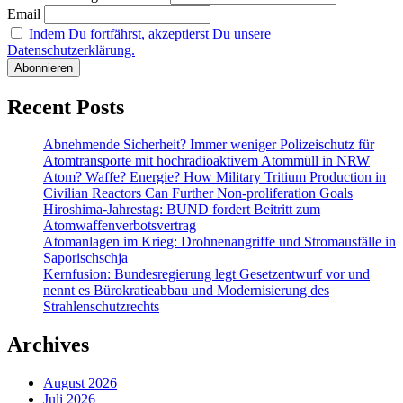
Email
Indem Du fortfährst, akzeptierst Du unsere
Datenschutzerklärung.
Recent Posts
Abnehmende Sicherheit? Immer weniger Polizeischutz für
Atomtransporte mit hochradioaktivem Atommüll in NRW
Atom? Waffe? Energie? How Military Tritium Production in
Civilian Reactors Can Further Non-proliferation Goals
Hiroshima-Jahrestag: BUND fordert Beitritt zum
Atomwaffenverbotsvertrag
Atomanlagen im Krieg: Drohnenangriffe und Stromausfälle in
Saporischschja
Kernfusion: Bundesregierung legt Gesetzentwurf vor und
nennt es Bürokratieabbau und Modernisierung des
Strahlenschutzrechts
Archives
August 2026
Juli 2026