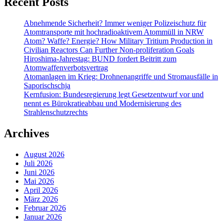
Recent Posts
Abnehmende Sicherheit? Immer weniger Polizeischutz für
Atomtransporte mit hochradioaktivem Atommüll in NRW
Atom? Waffe? Energie? How Military Tritium Production in
Civilian Reactors Can Further Non-proliferation Goals
Hiroshima-Jahrestag: BUND fordert Beitritt zum
Atomwaffenverbotsvertrag
Atomanlagen im Krieg: Drohnenangriffe und Stromausfälle in
Saporischschja
Kernfusion: Bundesregierung legt Gesetzentwurf vor und
nennt es Bürokratieabbau und Modernisierung des
Strahlenschutzrechts
Archives
August 2026
Juli 2026
Juni 2026
Mai 2026
April 2026
März 2026
Februar 2026
Januar 2026