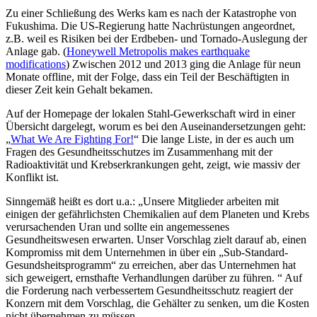
Zu einer Schließung des Werks kam es nach der Katastrophe von
Fukushima. Die US-Regierung hatte Nachrüstungen angeordnet,
z.B. weil es Risiken bei der Erdbeben- und Tornado-Auslegung der
Anlage gab. (
Honeywell Metropolis makes earthquake
modifications
) Zwischen 2012 und 2013 ging die Anlage für neun
Monate offline, mit der Folge, dass ein Teil der Beschäftigten in
dieser Zeit kein Gehalt bekamen.
Auf der Homepage der lokalen Stahl-Gewerkschaft wird in einer
Übersicht dargelegt, worum es bei den Auseinandersetzungen geht:
„
What We Are Fighting For!
“ Die lange Liste, in der es auch um
Fragen des Gesundheitsschutzes im Zusammenhang mit der
Radioaktivität und Krebserkrankungen geht, zeigt, wie massiv der
Konflikt ist.
Sinngemäß heißt es dort u.a.: „
Unsere
Mitglieder arbeiten
mit
einigen der
gefährlichsten Chemikalien
auf dem Planeten und
Krebs
verursachenden
Uran und
sollte ein angemessenes
Gesundheitswesen
erwarten
.
Unser Vorschlag
zielt darauf ab,
einen
Kompromiss mit dem
Unternehmen in
über ein „
Sub-Standard-
Gesundsheitsprogramm“ zu erreichen, aber das Unternehmen
hat
sich geweigert,
ernsthafte
Verhandlungen darüber zu führen. “
Auf
die Forderung nach verbessertem Gesundheitsschutz reagiert der
Konzern mit dem Vorschlag, die Gehälter zu senken, um die Kosten
nicht übernehmen zu müssen.