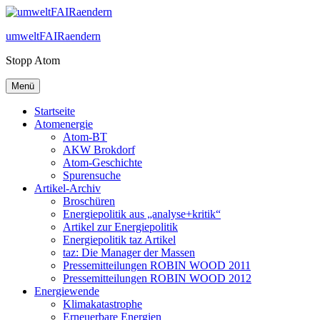
Zum
Inhalt
umweltFAIRaendern
springen
Stopp Atom
Menü
Startseite
Atomenergie
Atom-BT
AKW Brokdorf
Atom-Geschichte
Spurensuche
Artikel-Archiv
Broschüren
Energiepolitik aus „analyse+kritik“
Artikel zur Energiepolitik
Energiepolitik taz Artikel
taz: Die Manager der Massen
Pressemitteilungen ROBIN WOOD 2011
Pressemitteilungen ROBIN WOOD 2012
Energiewende
Klimakatastrophe
Erneuerbare Energien