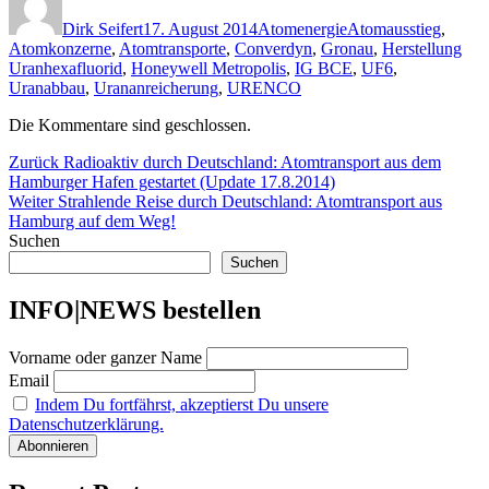
am
Dirk Seifert
17. August 2014
Atomenergie
Atomausstieg
,
Atomkonzerne
,
Atomtransporte
,
Converdyn
,
Gronau
,
Herstellung
Uranhexafluorid
,
Honeywell Metropolis
,
IG BCE
,
UF6
,
Uranabbau
,
Urananreicherung
,
URENCO
Die Kommentare sind geschlossen.
Beitragsnavigation
Vorheriger
Zurück
Radioaktiv durch Deutschland: Atomtransport aus dem
Beitrag:
Hamburger Hafen gestartet (Update 17.8.2014)
Nächster
Weiter
Strahlende Reise durch Deutschland: Atomtransport aus
Beitrag:
Hamburg auf dem Weg!
Suchen
Suchen
INFO|NEWS bestellen
Vorname oder ganzer Name
Email
Indem Du fortfährst, akzeptierst Du unsere
Datenschutzerklärung.