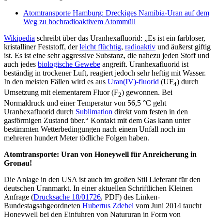
Atomtransporte Hamburg: Dreckiges Namibia-Uran auf dem
Weg zu hochradioaktivem Atommüll
Wikipedia
schreibt über das Uranhexafluorid: „Es ist ein farbloser,
kristalliner Feststoff, der
leicht flüchtig
,
radioaktiv
und äußerst giftig
ist. Es ist eine sehr aggressive Substanz, die nahezu jeden Stoff und
auch jedes
biologische Gewebe
angreift. Uranhexafluorid ist
beständig in trockener Luft, reagiert jedoch sehr heftig mit Wasser.
In den meisten Fällen wird es aus
Uran(IV)-fluorid
(UF
) durch
4
Umsetzung mit elementarem Fluor (F
) gewonnen. Bei
2
Normaldruck und einer Temperatur von 56,5 °C geht
Uranhexafluorid durch
Sublimation
direkt vom festen in den
gasförmigen Zustand über.“ Kontakt mit dem Gas kann unter
bestimmten Wetterbedingungen nach einem Unfall noch im
mehreren hundert Meter tödliche Folgen haben.
Atomtransporte: Uran von Honeywell für Anreicherung in
Gronau!
Die Anlage in den USA ist auch im großen Stil Lieferant für den
deutschen Uranmarkt. In einer aktuellen Schriftlichen Kleinen
Anfrage (
Drucksache 18/01726
, PDF) des Linken-
Bundestagsabgeordneten
Hubertus Zdebel
vom Juni 2014 taucht
Honeywell bei den Einfuhren von Natururan in Form von