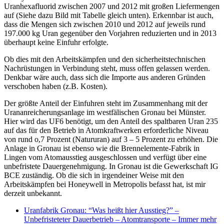
Uranhexafluorid zwischen 2007 und 2012 mit großen Liefermengen
auf (Siehe dazu Bild mit Tabelle gleich unten). Erkennbar ist auch,
dass die Mengen sich zwischen 2010 und 2012 auf jeweils rund
197.000 kg Uran gegenüber den Vorjahren reduzierten und in 2013
überhaupt keine Einfuhr erfolgte.
Ob dies mit den Arbeitskämpfen und den sicherheitstechnischen
Nachrüstungen in Verbindung steht, muss offen gelassen werden.
Denkbar wäre auch, dass sich die Importe aus anderen Gründen
verschoben haben (z.B. Kosten).
Der größte Anteil der Einfuhren steht im Zusammenhang mit der
Urananreicherungsanlage im westfälischen Gronau bei Münster.
Hier wird das UF6 benötigt, um den Anteil des spaltbaren Uran 235
auf das für den Betrieb in Atomkraftwerken erforderliche Niveau
von rund o,7 Prozent (Natururan) auf 3 – 5 Prozent zu erhöhen. Die
Anlage in Gronau ist ebenso wie die Brennelemente-Fabrik in
Lingen vom Atomausstieg ausgeschlossen und verfügt über eine
unbefristete Dauergenehmigung. In Gronau ist die Gewerkschaft IG
BCE zuständig. Ob die sich in irgendeiner Weise mit den
Arbeitskämpfen bei Honeywell in Metropolis befasst hat, ist mir
derzeit unbekannt.
Uranfabrik Gronau: “Was heißt hier Ausstieg?” –
Unbefristeteter Dauerbetrieb – Atomtransporte – Immer mehr