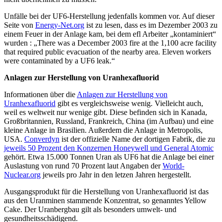
Unfälle bei der UF6-Herstellung jedenfalls kommen vor. Auf dieser
Seite von
Energy-Net.org
ist zu lesen, dass es im Dezember 2003 zu
einem Feuer in der Anlage kam, bei dem efl Arbeiter „kontaminiert“
wurden : „There was a December 2003 fire at the 1,100 acre facility
that required public evacuation of the nearby area. Eleven workers
were contaminated by a UF6 leak.“
Anlagen zur Herstellung von Uranhexafluorid
Informationen über die
Anlagen zur Herstellung von
Uranhexafluorid
gibt es vergleichsweise wenig. Vielleicht auch,
weil es weltweit nur wenige gibt. Diese befinden sich in Kanada,
Großbritannien, Russland, Frankreich, China (im Aufbau) und eine
kleine Anlage in Brasilien. Außerdem die Anlage in Metropolis,
USA.
Converdyn
ist der offizielle Name der dortigen Fabrik, die zu
jeweils 50 Prozent den Konzernen Honeywell und General Atomic
gehört. Etwa 15.000 Tonnen Uran als UF6 hat die Anlage bei einer
Auslastung von rund 70 Prozent laut Angaben der
World-
Nuclear.org
jeweils pro Jahr in den letzen Jahren hergestellt.
Ausgangsprodukt für die Herstellung von Uranhexafluorid ist das
aus den Uranminen stammende Konzentrat, so genanntes Yellow
Cake. Der Uranbergbau gilt als besonders umwelt- und
gesundheitsschädigend.