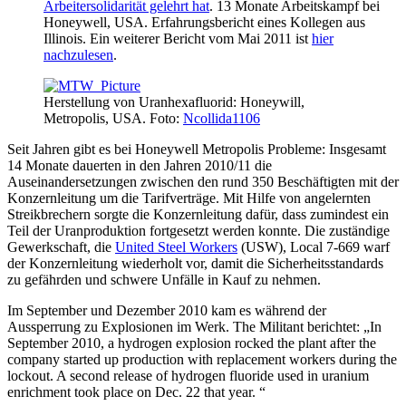
Arbeitersolidarität gelehrt hat
. 13 Monate Arbeitskampf bei
Honeywell, USA. Erfahrungsbericht eines Kollegen aus
Illinois. Ein weiterer Bericht vom Mai 2011 ist
hier
nachzulesen
.
Herstellung von Uranhexafluorid: Honeywill,
Metropolis, USA. Foto:
Ncollida1106
Seit Jahren gibt es bei Honeywell Metropolis Probleme: Insgesamt
14 Monate dauerten in den Jahren 2010/11 die
Auseinandersetzungen zwischen den rund 350 Beschäftigten mit der
Konzernleitung um die Tarifverträge. Mit Hilfe von angelernten
Streikbrechern sorgte die Konzernleitung dafür, dass zumindest ein
Teil der Uranproduktion fortgesetzt werden konnte. Die zuständige
Gewerkschaft, die
United Steel Workers
(USW), Local 7-669 warf
der Konzernleitung wiederholt vor, damit die Sicherheitsstandards
zu gefährden und schwere Unfälle in Kauf zu nehmen.
Im September und Dezember 2010 kam es während der
Aussperrung zu Explosionen im Werk. The Militant berichtet: „In
September 2010, a hydrogen explosion rocked the plant after the
company started up production with replacement workers during the
lockout. A second release of hydrogen fluoride used in uranium
enrichment took place on Dec. 22 that year. “