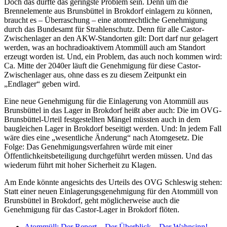
Doch das dürfte das geringste Problem sein. Denn um die
Brennelemente aus Brunsbüttel in Brokdorf einlagern zu können,
braucht es – Überraschung – eine atomrechtliche Genehmigung
durch das Bundesamt für Strahlenschutz. Denn für alle Castor-
Zwischenlager an den AKW-Standorten gilt: Dort darf nur gelagert
werden, was an hochradioaktivem Atommüll auch am Standort
erzeugt worden ist. Und, ein Problem, das auch noch kommen wird:
Ca. Mitte der 2040er läuft die Genehmigung für diese Castor-
Zwischenlager aus, ohne dass es zu diesem Zeitpunkt ein
„Endlager“ geben wird.
Eine neue Genehmigung für die Einlagerung von Atommüll aus
Brunsbüttel in das Lager in Brokdorf heißt aber auch: Die im OVG-
Brunsbüttel-Urteil festgestellten Mängel müssten auch in dem
baugleichen Lager in Brokdorf beseitigt werden. Und: In jedem Fall
wäre dies eine „wesentliche Änderung“ nach Atomgesetz. Die
Folge: Das Genehmigungsverfahren würde mit einer
Öffentlichkeitsbeteiligung durchgeführt werden müssen. Und das
wiederum führt mit hoher Sicherheit zu Klagen.
Am Ende könnte angesichts des Urteils des OVG Schleswig stehen:
Statt einer neuen Einlagerungsgenehmigung für den Atommüll von
Brunsbüttel in Brokdorf, geht möglicherweise auch die
Genehmigung für das Castor-Lager in Brokdorf flöten.
Atommüll: Der Report – Der Überblick – Der Wahnsinn!