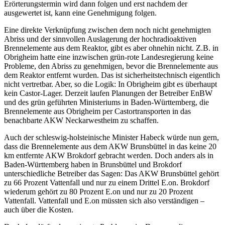
Erörterungstermin wird dann folgen und erst nachdem der
ausgewertet ist, kann eine Genehmigung folgen.
Eine direkte Verknüpfung zwischen dem noch nicht genehmigten
Abriss und der sinnvollen Auslagerung der hochradioaktiven
Brennelemente aus dem Reaktor, gibt es aber ohnehin nicht. Z.B. in
Obrigheim hatte eine inzwischen grün-rote Landesregierung keine
Probleme, den Abriss zu genehmigen, bevor die Brennelemente aus
dem Reaktor entfernt wurden. Das ist sicherheitstechnisch eigentlich
nicht vertretbar. Aber, so die Logik: In Obrigheim gibt es überhaupt
kein Castor-Lager. Derzeit laufen Planungen der Betreiber EnBW
und des grün geführten Ministeriums in Baden-Württemberg, die
Brennelemente aus Obrigheim per Castortransporten in das
benachbarte AKW Neckarwestheim zu schaffen.
Auch der schleswig-holsteinische Minister Habeck würde nun gern,
dass die Brennelemente aus dem AKW Brunsbüttel in das keine 20
km entfernte AKW Brokdorf gebracht werden. Doch anders als in
Baden-Württemberg haben in Brunsbüttel und Brokdorf
unterschiedliche Betreiber das Sagen: Das AKW Brunsbüttel gehört
zu 66 Prozent Vattenfall und nur zu einem Drittel E.on. Brokdorf
wiederum gehört zu 80 Prozent E.on und nur zu 20 Prozent
Vattenfall. Vattenfall und E.on müssten sich also verständigen –
auch über die Kosten.