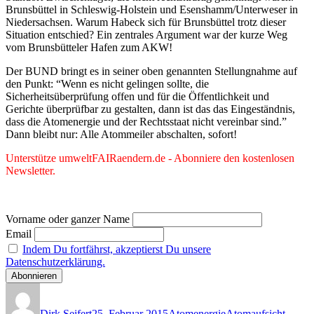
Brunsbüttel in Schleswig-Holstein und Esenshamm/Unterweser in
Niedersachsen. Warum Habeck sich für Brunsbüttel trotz dieser
Situation entschied? Ein zentrales Argument war der kurze Weg
vom Brunsbütteler Hafen zum AKW!
Der BUND bringt es in seiner oben genannten Stellungnahme auf
den Punkt: “Wenn es nicht gelingen sollte, die
Sicherheitsüberprüfung offen und für die Öffentlichkeit und
Gerichte überprüfbar zu gestalten, dann ist das das Eingeständnis,
dass die Atomenergie und der Rechtsstaat nicht vereinbar sind.”
Dann bleibt nur: Alle Atommeiler abschalten, sofort!
Unterstütze umweltFAIRaendern.de - Abonniere den kostenlosen
Newsletter.
Vorname oder ganzer Name
Email
Indem Du fortfährst, akzeptierst Du unsere
Datenschutzerklärung.
Autor
Veröffentlicht
Kategorien
Schlagwörter
am
Dirk Seifert
25. Februar 2015
Atomenergie
Atomaufsicht
,