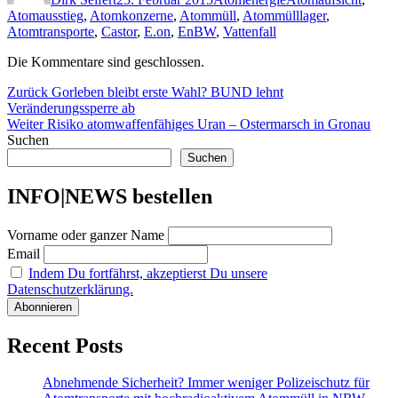
Atomausstieg
,
Atomkonzerne
,
Atommüll
,
Atommülllager
,
Atomtransporte
,
Castor
,
E.on
,
EnBW
,
Vattenfall
Die Kommentare sind geschlossen.
Beitragsnavigation
Vorheriger
Zurück
Gorleben bleibt erste Wahl? BUND lehnt
Beitrag:
Veränderungssperre ab
Nächster
Weiter
Risiko atomwaffenfähiges Uran – Ostermarsch in Gronau
Beitrag:
Suchen
Suchen
INFO|NEWS bestellen
Vorname oder ganzer Name
Email
Indem Du fortfährst, akzeptierst Du unsere
Datenschutzerklärung.
Recent Posts
Abnehmende Sicherheit? Immer weniger Polizeischutz für