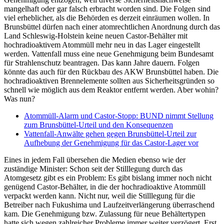
mangelhaft oder gar falsch erbracht worden sind. Die Folgen sind
viel erheblicher, als die Behörden es derzeit einräumen wollen. In
Brunsbüttel dürfen nach einer atomrechtlichen Anordnung durch das
Land Schleswig-Holstein keine neuen Castor-Behälter mit
hochradioaktivem Atommüll mehr neu in das Lager eingestellt
werden. Vattenfall muss eine neue Genehmigung beim Bundesamt
für Strahlenschutz beantragen. Das kann Jahre dauern. Folgen
könnte das auch für den Rückbau des AKW Brunsbüttel haben. Die
hochradioaktiven Brennelemente sollten aus Sicherheitsgründen so
schnell wie möglich aus dem Reaktor entfernt werden. Aber wohin?
Was nun?
Atommüll-Alarm und Castor-Stopp: BUND nimmt Stellung
zum Brunsbüttel-Urteil und den Konsequenzen
Vattenfall-Anwälte gehen gegen Brunsbüttel-Urteil zur
Aufhebung der Genehmigung für das Castor-Lager vor
Eines in jedem Fall übersehen die Medien ebenso wie der
zuständige Minister: Schon seit der Stilllegung durch das
Atomgesetz gibt es ein Problem: Es gibt bislang immer noch nicht
genügend Castor-Behälter, in die der hochradioaktive Atommüll
verpackt werden kann. Nicht nur, weil die Stilllegung für die
Betreiber nach Fukushima und Laufzeitverlängerung überraschend
kam. Die Genehmigung bzw. Zulassung für neue Behältertypen
hatte sich wegen zahlreicher Probleme immer weiter verzögert. Erst