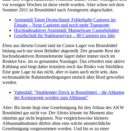
vor wenigen Wochen ist diese erteilt worden. Aber schon seit dem
Sommer 2011 ist Brunsbüttel nach Atomgesetz abgeschaltet.
Atommüll Tatort Deutschland: Fehlerhafte Castoren im
Einsatz – Neue Castoren und noch mehr Transporte
Hochradioaktiver Atommüll: Mangelware Castorbehälter
Gesellschaft für Nuklearservice – 80 Castoren pro Jahr
Eben aus diesem Grund sind im Castor-Lager von Brunsbüttel
bislang auch nur neun Behälter abgestellt. Der gesamte Rest der
hochradioaktiven Brennelemente lagert daher immer noch im
Reaktor bzw. im so genannten Nasslager. Das erfordert eine aktive
Kühlung und birgt daher trotzdem noch das Risiko von Störfällen.
Eine gute Lage ist das nicht, aber es kann auch nicht sein, dass
rechtsstaatliche Rahmenbedingungen einfach über Bord geworfen
werden.
Vattenfall: “Strahlender Dreck in Brunsbüttel – die Altlasten
der Kernenergie werden zum Albtraum”
Aber: Bis heute liegt eine Genehmigung für den Abbau des AKW
Brunbüttel gar nicht vor. Der Abriss könnte im Moment also
ohnehin gar nicht beginnen. Nur vergleichsweise kleinere
Abbaumaßnahmen dürfen ohne eine solche atomrechtliche
Genehmigung vorgenommen werden. Und bis es zu einer