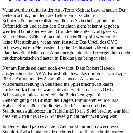
Verantwortlich dafür ist der Anti-Terror-Schutz bzw. genauer: Der
Geheimschutz, mit dem die Behörden zusätzliche
Schutzmaßnahmen realisieren, die aus Sicherheitsgründen der
Öffentlichkeit und selbst den Gerichten nicht bekannt gegeben
werden. Damit aber werden Grundrechte außer Kraft gesetzt,
Sicherheitsmaßstäbe können nicht mehr überprüft werden. Es ist
keine Übertreibung, wenn man feststellt: Das Urteil des OVG
Schleswig ist ein Meilenstein für die Rechtsstaatlichkeit und macht
klar, dass die Risiken der Atomenergie inkl. der Terrorgefahren nicht
mit demokratischen Staaten in Einklang zu bringen sind.
Nur am Rande sei dann noch erwähnt: Dass Robert Habeck
ausgerechnet das AKW Brunsbüttel bzw. das dortige Castor-Lager
für die Aufnahme des Atommülls aus der Auslands-
Wiederaufarbeitung in Sellafield ins Spiel brachte, ist kaum
nachzuvollziehen. Es war stark zu erwarten, dass das OVG
Schleswig mindestens erhebliche Bedenken gegen die
Genehmigung des Brunsbüttel-Lagers formulieren würde. Als
Habeck Brunsbüttel für die Sellafield-Castoren und das
Standortauswahlgesetz im Frühjahr 2013 ins Spiel brachte, war klar,
dass ein Urteil des OVG Schleswig nicht mehr weit weg war.
In Deutschland gab es zu dem Zeitpunkt nur noch zwei dieser
Standort-Zwischenlager, die nicht rechtskräftig genehmigt waren.