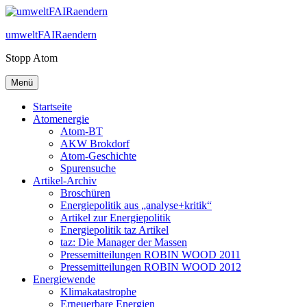
Zum
Inhalt
umweltFAIRaendern
springen
Stopp Atom
Menü
Startseite
Atomenergie
Atom-BT
AKW Brokdorf
Atom-Geschichte
Spurensuche
Artikel-Archiv
Broschüren
Energiepolitik aus „analyse+kritik“
Artikel zur Energiepolitik
Energiepolitik taz Artikel
taz: Die Manager der Massen
Pressemitteilungen ROBIN WOOD 2011
Pressemitteilungen ROBIN WOOD 2012
Energiewende
Klimakatastrophe
Erneuerbare Energien