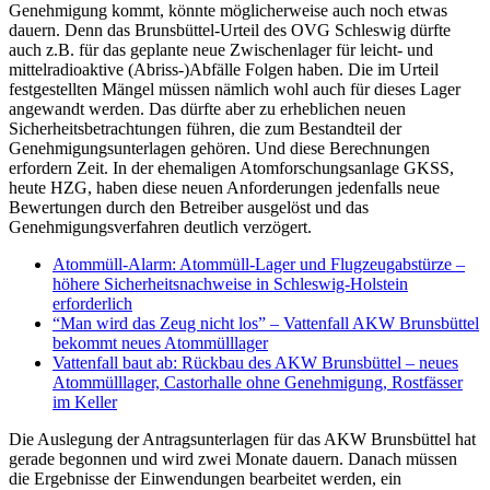
Genehmigung kommt, könnte möglicherweise auch noch etwas
dauern. Denn das Brunsbüttel-Urteil des OVG Schleswig dürfte
auch z.B. für das geplante neue Zwischenlager für leicht- und
mittelradioaktive (Abriss-)Abfälle Folgen haben. Die im Urteil
festgestellten Mängel müssen nämlich wohl auch für dieses Lager
angewandt werden. Das dürfte aber zu erheblichen neuen
Sicherheitsbetrachtungen führen, die zum Bestandteil der
Genehmigungsunterlagen gehören. Und diese Berechnungen
erfordern Zeit. In der ehemaligen Atomforschungsanlage GKSS,
heute HZG, haben diese neuen Anforderungen jedenfalls neue
Bewertungen durch den Betreiber ausgelöst und das
Genehmigungsverfahren deutlich verzögert.
Atommüll-Alarm: Atommüll-Lager und Flugzeugabstürze –
höhere Sicherheitsnachweise in Schleswig-Holstein
erforderlich
“Man wird das Zeug nicht los” – Vattenfall AKW Brunsbüttel
bekommt neues Atommülllager
Vattenfall baut ab: Rückbau des AKW Brunsbüttel – neues
Atommülllager, Castorhalle ohne Genehmigung, Rostfässer
im Keller
Die Auslegung der Antragsunterlagen für das AKW Brunsbüttel hat
gerade begonnen und wird zwei Monate dauern. Danach müssen
die Ergebnisse der Einwendungen bearbeitet werden, ein