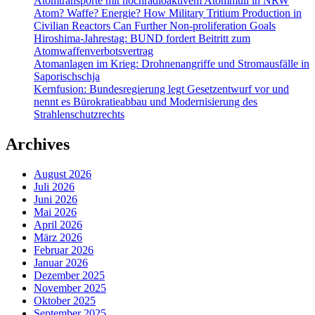
Atomtransporte mit hochradioaktivem Atommüll in NRW
Atom? Waffe? Energie? How Military Tritium Production in
Civilian Reactors Can Further Non-proliferation Goals
Hiroshima-Jahrestag: BUND fordert Beitritt zum
Atomwaffenverbotsvertrag
Atomanlagen im Krieg: Drohnenangriffe und Stromausfälle in
Saporischschja
Kernfusion: Bundesregierung legt Gesetzentwurf vor und
nennt es Bürokratieabbau und Modernisierung des
Strahlenschutzrechts
Archives
August 2026
Juli 2026
Juni 2026
Mai 2026
April 2026
März 2026
Februar 2026
Januar 2026
Dezember 2025
November 2025
Oktober 2025
September 2025