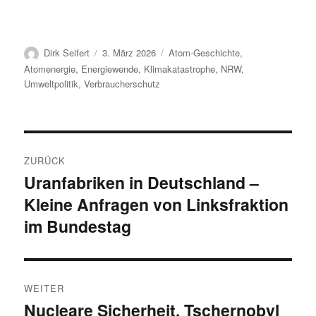
Autor
Veröffentlicht
Kategorien
Dirk Seifert
3. März 2026
Atom-Geschichte
,
am
Atomenergie
,
Energiewende
,
Klimakatastrophe
,
NRW
,
Umweltpolitik
,
Verbraucherschutz
Beitragsnavigation
ZURÜCK
Uranfabriken in Deutschland –
Vorheriger
Kleine Anfragen von Linksfraktion
Beitrag:
im Bundestag
WEITER
Nucleare Sicherheit, Tschernobyl
Nächster