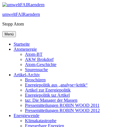
Zum
Inhalt
umweltFAIRaendern
springen
Stopp Atom
Menü
Startseite
Atomenergie
Atom-BT
AKW Brokdorf
Atom-Geschichte
Spurensuche
Artikel-Archiv
Broschüren
Energiepolitik aus „analyse+kritik“
Artikel zur Energiepolitik
Energiepolitik taz Artikel
taz: Die Manager der Massen
Pressemitteilungen ROBIN WOOD 2011
Pressemitteilungen ROBIN WOOD 2012
Energiewende
Klimakatastrophe
Erneuerbare Energien