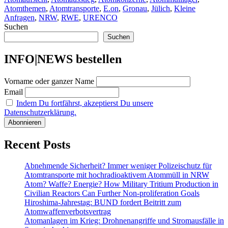
Atomthemen
,
Atomtransporte
,
E.on
,
Gronau
,
Jülich
,
Kleine
Anfragen
,
NRW
,
RWE
,
URENCO
Suchen
Suchen
INFO|NEWS bestellen
Vorname oder ganzer Name
Email
Indem Du fortfährst, akzeptierst Du unsere
Datenschutzerklärung.
Recent Posts
Abnehmende Sicherheit? Immer weniger Polizeischutz für
Atomtransporte mit hochradioaktivem Atommüll in NRW
Atom? Waffe? Energie? How Military Tritium Production in
Civilian Reactors Can Further Non-proliferation Goals
Hiroshima-Jahrestag: BUND fordert Beitritt zum
Atomwaffenverbotsvertrag
Atomanlagen im Krieg: Drohnenangriffe und Stromausfälle in