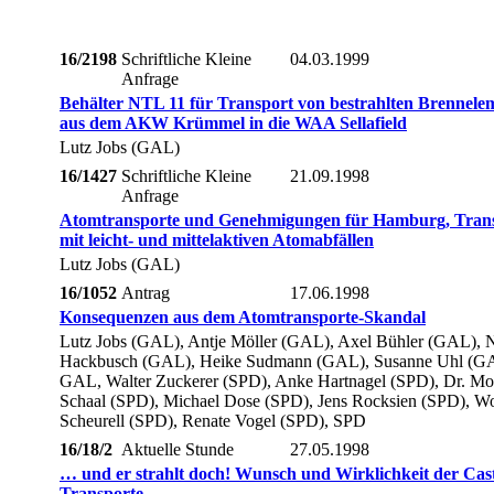
16/2198
Schriftliche Kleine
04.03.1999
Anfrage
Behälter NTL 11 für Transport von bestrahlten Brennele
aus dem AKW Krümmel in die WAA Sellafield
Lutz Jobs (GAL)
16/1427
Schriftliche Kleine
21.09.1998
Anfrage
Atomtransporte und Genehmigungen für Hamburg, Tran
mit leicht- und mittelaktiven Atomabfällen
Lutz Jobs (GAL)
16/1052
Antrag
17.06.1998
Konsequenzen aus dem Atomtransporte-Skandal
Lutz Jobs (GAL), Antje Möller (GAL), Axel Bühler (GAL), N
Hackbusch (GAL), Heike Sudmann (GAL), Susanne Uhl (G
GAL, Walter Zuckerer (SPD), Anke Hartnagel (SPD), Dr. Mo
Schaal (SPD), Michael Dose (SPD), Jens Rocksien (SPD), Wo
Scheurell (SPD), Renate Vogel (SPD), SPD
16/18/2
Aktuelle Stunde
27.05.1998
… und er strahlt doch! Wunsch und Wirklichkeit der Cas
Transporte