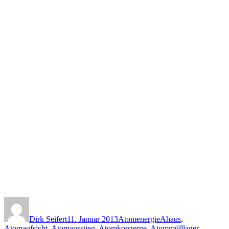
Autor
Veröffentlicht
Kategorien
Schlagwörter
am
Dirk Seifert
11. Januar 2013
Atomenergie
Ahaus
,
Atomaufsicht
,
Atomausstieg
,
Atomkonzerne
,
Atommülllager
,