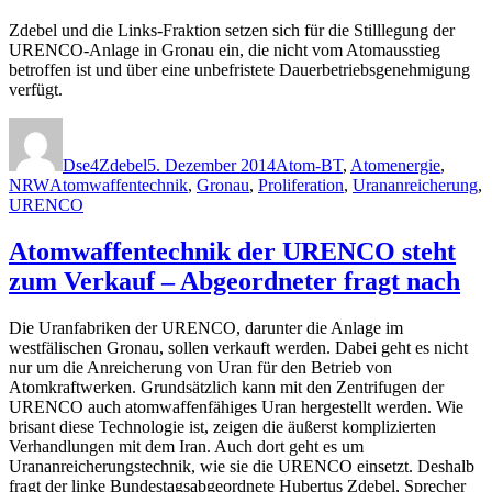
Zdebel und die Links-Fraktion setzen sich für die Stilllegung der
URENCO-Anlage in Gronau ein, die nicht vom Atomausstieg
betroffen ist und über eine unbefristete Dauerbetriebsgenehmigung
verfügt.
Autor
Veröffentlicht
Kategorien
am
Dse4Zdebel
5. Dezember 2014
Atom-BT
,
Atomenergie
,
Schlagwörter
NRW
Atomwaffentechnik
,
Gronau
,
Proliferation
,
Urananreicherung
,
URENCO
Atomwaffentechnik der URENCO steht
zum Verkauf – Abgeordneter fragt nach
Die Uranfabriken der URENCO, darunter die Anlage im
westfälischen Gronau, sollen verkauft werden. Dabei geht es nicht
nur um die Anreicherung von Uran für den Betrieb von
Atomkraftwerken. Grundsätzlich kann mit den Zentrifugen der
URENCO auch atomwaffenfähiges Uran hergestellt werden. Wie
brisant diese Technologie ist, zeigen die äußerst komplizierten
Verhandlungen mit dem Iran. Auch dort geht es um
Urananreicherungstechnik, wie sie die URENCO einsetzt. Deshalb
fragt der linke Bundestagsabgeordnete Hubertus Zdebel, Sprecher