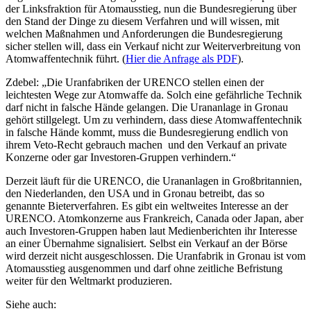
der Linksfraktion für Atomausstieg, nun die Bundesregierung über
den Stand der Dinge zu diesem Verfahren und will wissen, mit
welchen Maßnahmen und Anforderungen die Bundesregierung
sicher stellen will, dass ein Verkauf nicht zur Weiterverbreitung von
Atomwaffentechnik führt. (
Hier die Anfrage als PDF
).
Zdebel: „Die Uranfabriken der URENCO stellen einen der
leichtesten Wege zur Atomwaffe da. Solch eine gefährliche Technik
darf nicht in falsche Hände gelangen. Die Urananlage in Gronau
gehört stillgelegt. Um zu verhindern, dass diese Atomwaffentechnik
in falsche Hände kommt, muss die Bundesregierung endlich von
ihrem Veto-Recht gebrauch machen und den Verkauf an private
Konzerne oder gar Investoren-Gruppen verhindern.“
Derzeit läuft für die URENCO, die Urananlagen in Großbritannien,
den Niederlanden, den USA und in Gronau betreibt, das so
genannte Bieterverfahren. Es gibt ein weltweites Interesse an der
URENCO. Atomkonzerne aus Frankreich, Canada oder Japan, aber
auch Investoren-Gruppen haben laut Medienberichten ihr Interesse
an einer Übernahme signalisiert. Selbst ein Verkauf an der Börse
wird derzeit nicht ausgeschlossen. Die Uranfabrik in Gronau ist vom
Atomausstieg ausgenommen und darf ohne zeitliche Befristung
weiter für den Weltmarkt produzieren.
Siehe auch: