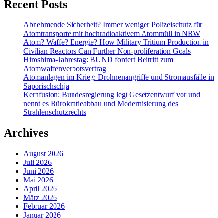
Recent Posts
Abnehmende Sicherheit? Immer weniger Polizeischutz für
Atomtransporte mit hochradioaktivem Atommüll in NRW
Atom? Waffe? Energie? How Military Tritium Production in
Civilian Reactors Can Further Non-proliferation Goals
Hiroshima-Jahrestag: BUND fordert Beitritt zum
Atomwaffenverbotsvertrag
Atomanlagen im Krieg: Drohnenangriffe und Stromausfälle in
Saporischschja
Kernfusion: Bundesregierung legt Gesetzentwurf vor und
nennt es Bürokratieabbau und Modernisierung des
Strahlenschutzrechts
Archives
August 2026
Juli 2026
Juni 2026
Mai 2026
April 2026
März 2026
Februar 2026
Januar 2026