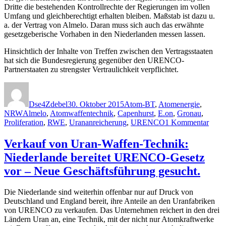
Dritte die bestehenden Kontrollrechte der Regierungen im vollen
Umfang und gleichberechtigt erhalten bleiben. Maßstab ist dazu u.
a. der Vertrag von Almelo. Daran muss sich auch das erwähnte
gesetzgeberische Vorhaben in den Niederlanden messen lassen.
Hinsichtlich der Inhalte von Treffen zwischen den Vertragsstaaten
hat sich die Bundesregierung gegenüber den URENCO-
Partnerstaaten zu strengster Vertraulichkeit verpflichtet.
Autor
Veröffentlicht
Kategorien
am
Dse4Zdebel
30. Oktober 2015
Atom-BT
,
Atomenergie
,
Schlagwörter
NRW
Almelo
,
Atomwaffentechnik
,
Capenhurst
,
E.on
,
Gronau
,
zu
Proliferation
,
RWE
,
Urananreicherung
,
URENCO
1 Kommentar
Stren
Vertr
Verkauf von Uran-Waffen-Technik:
Atom
Niederlande bereitet URENCO-Gesetz
von
URE
vor – Neue Geschäftsführung gesucht.
zu
verka
Die Niederlande sind weiterhin offenbar nur auf Druck von
Deutschland und England bereit, ihre Anteile an den Uranfabriken
von URENCO zu verkaufen. Das Unternehmen reichert in den drei
Ländern Uran an, eine Technik, mit der nicht nur Atomkraftwerke