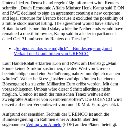
Unterschied zu Deutschland regelmäßig informiert wird. Reuters
schreibt: „Dutch Economic Affairs Minister Henk Kamp said E.ON
and RWE declined to sign an agreement creating a new corporate
and legal structure for Urenco because it excluded the possibility of
a future stock market listing. The agreement would have allowed
Britain to sell its one-third stake, while the Netherlands would have
remained a one-third owner, Kamp said in a letter to parliament
dated Oct. 31 and seen by Reuters on Tuesday.“
„So geräuschlos wie möglich“ – Bundesregierung und
Verkauf der Uranfabriken von URENCO
Laut Handelsblatt erklärten E.on und RWE am Dienstag: „Man
könne keiner Struktur zustimmen, die den Wert von Urenco
beeinträchtigen und eine Veräußerung nahezu unmöglich machen
würden“. Weiter heißt es: „Insidern zufolge könnten bei einem
Börsengang bis zu zehn Milliarden Euro erlöst werden. Mit dem
vorgeschlagenen Umbau wäre dieser Schritt allerdings nicht
möglich. Urenco ist nach der russischen Tenex weltweit der
zweitgrößte Anbieter von Kernbrennstoffen“. Die URENCO wird
derzeit auf einen Verkaufswert von rund 10 Mrd. Euro geschätzt.
Aufgrund der sensiblen Technik der URENCO ist auch die
Bundesregierung im Rahmen einer Aufsicht über den
sogenannten
Vertrag von Almelo
(PDF) an den Plänen beteiligt.