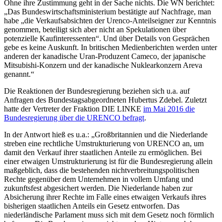
Ohne ihre Zustimmung geht in der Sache nichts. Die WN berichtet:
„Das Bundeswirtschaftsministerium bestätigte auf Nachfrage, man
habe „die Verkaufsabsichten der Urenco-Anteilseigner zur Kenntnis
genommen, beteiligt sich aber nicht an Spekulationen über
potenzielle Kaufinteressenten“. Und über Details von Gesprächen
gebe es keine Auskunft. In britischen Medienberichten werden unter
anderen der kanadische Uran-Produzent Cameco, der japanische
Mitsubishi-Konzern und der kanadische Nuklearkonzern Areva
genannt.“
Die Reaktionen der Bundesregierung beziehen sich u.a. auf
Anfragen des Bundestagsabgeordneten Hubertus Zdebel. Zuletzt
hatte der Vertreter der Fraktion DIE LINKE
im Mai 2016 die
Bundesregierung über die URENCO befragt
.
In der Antwort hieß es u.a.: „Großbritannien und die Niederlande
streben eine rechtliche Umstrukturierung von URENCO an, um
damit den Verkauf ihrer staatlichen Anteile zu ermöglichen. Bei
einer etwaigen Umstrukturierung ist für die Bundesregierung allein
maßgeblich, dass die bestehenden nichtverbreitungspolitischen
Rechte gegenüber dem Unternehmen in vollem Umfang und
zukunftsfest abgesichert werden. Die Niederlande haben zur
Absicherung ihrer Rechte im Falle eines etwaigen Verkaufs ihres
bisherigen staatlichen Anteils ein Gesetz entworfen. Das
niederländische Parlament muss sich mit dem Gesetz noch förmlich