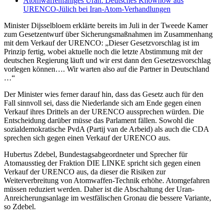
Atomwaffenfähiges Uran: Deutsches Knowhow aus
URENCO-Jülich bei Iran-Atom-Verhandlungen
Minister Dijsselbloem erklärte bereits im Juli in der Tweede Kamer
zum Gesetzentwurf über Sicherungsmaßnahmen im Zusammenhang
mit dem Verkauf der URENCO: „Dieser Gesetzvorschlag ist im
Prinzip fertig, wobei aktuelle noch die letzte Abstimmung mit der
deutschen Regierung läuft und wir erst dann den Gesetzesvorschlag
vorlegen können…. Wir warten also auf die Partner in Deutschland
…“
Der Minister wies ferner darauf hin, dass das Gesetz auch für den
Fall sinnvoll sei, dass die Niederlande sich am Ende gegen einen
Verkauf ihres Drittels an der URENCO aussprechen würden. Die
Entscheidung darüber müsse das Parlament fällen. Sowohl die
sozialdemokratische PvdA (Partij van de Arbeid) als auch die CDA
sprechen sich gegen einen Verkauf der URENCO aus.
Hubertus Zdebel, Bundestagsabgeordneter und Sprecher für
Atomausstieg der Fraktion DIE LINKE spricht sich gegen einen
Verkauf der URENCO aus, da dieser die Risiken zur
Weiterverbreitung von Atomwaffen-Technik erhöhe. Atomgefahren
müssen reduziert werden. Daher ist die Abschaltung der Uran-
Anreicherungsanlage im westfälischen Gronau die bessere Variante,
so Zdebel.