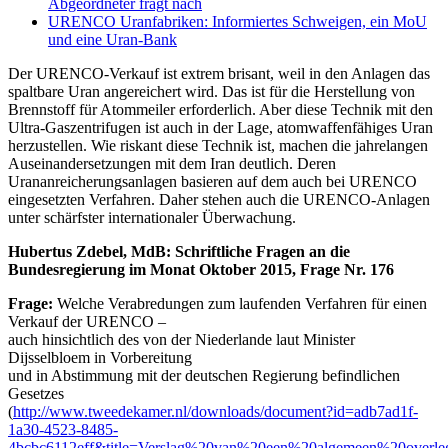
Abgeordneter fragt nach
URENCO Uranfabriken: Informiertes Schweigen, ein MoU
und eine Uran-Bank
Der URENCO-Verkauf ist extrem brisant, weil in den Anlagen das
spaltbare Uran angereichert wird. Das ist für die Herstellung von
Brennstoff für Atommeiler erforderlich. Aber diese Technik mit den
Ultra-Gaszentrifugen ist auch in der Lage, atomwaffenfähiges Uran
herzustellen. Wie riskant diese Technik ist, machen die jahrelangen
Auseinandersetzungen mit dem Iran deutlich. Deren
Urananreicherungsanlagen basieren auf dem auch bei URENCO
eingesetzten Verfahren. Daher stehen auch die URENCO-Anlagen
unter schärfster internationaler Überwachung.
Hubertus Zdebel, MdB: Schriftliche Fragen an die
Bundesregierung im Monat Oktober 2015, Frage Nr. 176
Frage:
Welche Verabredungen zum laufenden Verfahren für einen
Verkauf der URENCO –
auch hinsichtlich des von der Niederlande laut Minister
Dijsselbloem in Vorbereitung
und in Abstimmung mit der deutschen Regierung befindlichen
Gesetzes
(
http://www.tweedekamer.nl/downloads/document?id=adb7ad1f-
1a30-4523-8485-
4bcbc6112eff&title=Verslag%20van%20een%20algemeen%20over