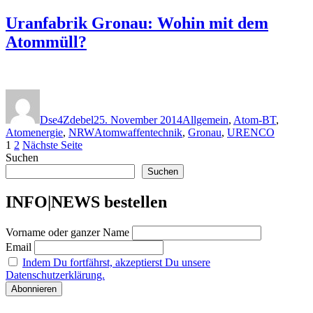
Uranfabrik Gronau: Wohin mit dem
Atommüll?
Autor
Veröffentlicht
Kategorien
am
Dse4Zdebel
25. November 2014
Allgemein
,
Atom-BT
,
Schlagwörter
Atomenergie
,
NRW
Atomwaffentechnik
,
Gronau
,
URENCO
Seitennummerierung
Seite
Seite
1
2
Nächste Seite
Suchen
der
Suchen
Beiträge
INFO|NEWS bestellen
Vorname oder ganzer Name
Email
Indem Du fortfährst, akzeptierst Du unsere
Datenschutzerklärung.