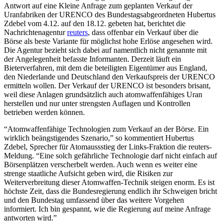
Antwort auf eine Kleine Anfrage zum geplanten Verkauf der
Uranfabriken der URENCO des Bundestagsabgeordneten Hubertus
Zdebel vom 4.12. auf den 18.12. gebeten hat, berichtet die
Nachrichtenagentur
reuters
, dass offenbar ein Verkauf über die
Börse als beste Variante für möglichst hohe Erlöse angesehen wird.
Die Agentur bezieht sich dabei auf namentlich nicht genannte mit
der Angelegenheit befasste Informanten. Derzeit läuft ein
Bieterverfahren, mit dem die beteiligten Eigentümer aus England,
den Niederlande und Deutschland den Verkaufspreis der URENCO
ermitteln wollen. Der Verkauf der URENCO ist besonders brisant,
weil diese Anlagen grundsätzlich auch atomwaffenfähiges Uran
herstellen und nur unter strengsten Auflagen und Kontrollen
betrieben werden können.
“Atomwaffenfähige Technologien zum Verkauf an der Börse. Ein
wirklich beängstigendes Szenario,” so kommentiert Hubertus
Zdebel, Sprecher für Atomaussstieg der Links-Fraktion die reuters-
Meldung. “Eine solch gefährliche Technologie darf nicht einfach auf
Börsenplätzen verscherbelt werden. Auch wenn es weiter eine
strenge staatliche Aufsicht geben wird, die Risiken zur
Weiterverbreitung dieser Atomwaffen-Technik steigen enorm. Es ist
höchste Zeit, dass die Bundesregierung endlich ihr Schweigen bricht
und den Bundestag umfassend über das weitere Vorgehen
informiert. Ich bin gespannt, wie die Regierung auf meine Anfrage
antworten wird.”