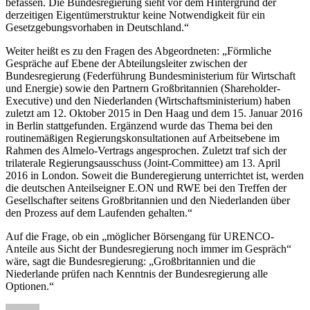
befassen. Die Bundesregierung sieht vor dem Hintergrund der
derzeitigen Eigentümerstruktur keine Notwendigkeit für ein
Gesetzgebungsvorhaben in Deutschland.“
Weiter heißt es zu den Fragen des Abgeordneten: „Förmliche
Gespräche auf Ebene der Abteilungsleiter zwischen der
Bundesregierung (Federführung Bundesministerium für Wirtschaft
und Energie) sowie den Partnern Großbritannien (Shareholder-
Executive) und den Niederlanden (Wirtschaftsministerium) haben
zuletzt am 12. Oktober 2015 in Den Haag und dem 15. Januar 2016
in Berlin stattgefunden. Ergänzend wurde das Thema bei den
routinemäßigen Regierungskonsultationen auf Arbeitsebene im
Rahmen des Almelo-Vertrags angesprochen. Zuletzt traf sich der
trilaterale Regierungsausschuss (Joint-Committee) am 13. April
2016 in London. Soweit die Bunderegierung unterrichtet ist, werden
die deutschen Anteilseigner E.ON und RWE bei den Treffen der
Gesellschafter seitens Großbritannien und den Niederlanden über
den Prozess auf dem Laufenden gehalten.“
Auf die Frage, ob ein „möglicher Börsengang für URENCO-
Anteile aus Sicht der Bundesregierung noch immer im Gespräch“
wäre, sagt die Bundesregierung: „Großbritannien und die
Niederlande prüfen nach Kenntnis der Bundesregierung alle
Optionen.“
Autor
Veröffentlicht
Kategorien
Schlagwörter