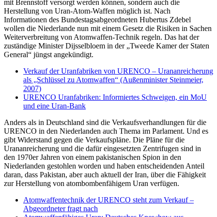
mit Brennstoff versorgt werden können, sondern auch die
Herstellung von Uran-Atom-Waffen möglich ist. Nach
Informationen des Bundestagsabgeordneten Hubertus Zdebel
wollen die Niederlande nun mit einem Gesetz die Risiken in Sachen
Weiterverbreitung von Atomwaffen-Technik regeln. Das hat der
zuständige Minister Dijsselbloem in der „Tweede Kamer der Staten
General“ jüngst angekündigt.
Verkauf der Uranfabriken von URENCO – Urananreicherung
als „Schlüssel zu Atomwaffen“ (Außenminister Steinmeier,
2007)
URENCO Uranfabriken: Informiertes Schweigen, ein MoU
und eine Uran-Bank
Anders als in Deutschland sind die Verkaufsverhandlungen für die
URENCO in den Niederlanden auch Thema im Parlament. Und es
gibt Widerstand gegen die Verkaufspläne. Die Pläne für die
Urananreicherung und die dafür eingesetzten Zentrifugen sind in
den 1970er Jahren von einem pakistanischen Spion in den
Niederlanden gestohlen worden und haben entscheidenden Anteil
daran, dass Pakistan, aber auch aktuell der Iran, über die Fähigkeit
zur Herstellung von atombombenfähigem Uran verfügen.
Atomwaffentechnik der URENCO steht zum Verkauf –
Abgeordneter fragt nach