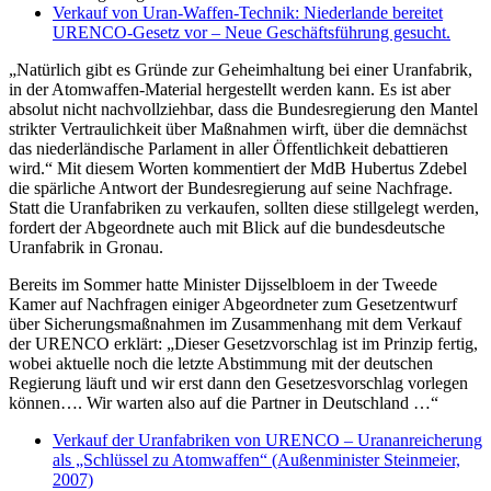
Verkauf von Uran-Waffen-Technik: Niederlande bereitet
URENCO-Gesetz vor – Neue Geschäftsführung gesucht.
„Natürlich gibt es Gründe zur Geheimhaltung bei einer Uranfabrik,
in der Atomwaffen-Material hergestellt werden kann. Es ist aber
absolut nicht nachvollziehbar, dass die Bundesregierung den Mantel
strikter Vertraulichkeit über Maßnahmen wirft, über die demnächst
das niederländische Parlament in aller Öffentlichkeit debattieren
wird.“ Mit diesem Worten kommentiert der MdB Hubertus Zdebel
die spärliche Antwort der Bundesregierung auf seine Nachfrage.
Statt die Uranfabriken zu verkaufen, sollten diese stillgelegt werden,
fordert der Abgeordnete auch mit Blick auf die bundesdeutsche
Uranfabrik in Gronau.
Bereits im Sommer hatte Minister Dijsselbloem in der Tweede
Kamer auf Nachfragen einiger Abgeordneter zum Gesetzentwurf
über Sicherungsmaßnahmen im Zusammenhang mit dem Verkauf
der URENCO erklärt: „Dieser Gesetzvorschlag ist im Prinzip fertig,
wobei aktuelle noch die letzte Abstimmung mit der deutschen
Regierung läuft und wir erst dann den Gesetzesvorschlag vorlegen
können…. Wir warten also auf die Partner in Deutschland …“
Verkauf der Uranfabriken von URENCO – Urananreicherung
als „Schlüssel zu Atomwaffen“ (Außenminister Steinmeier,
2007)