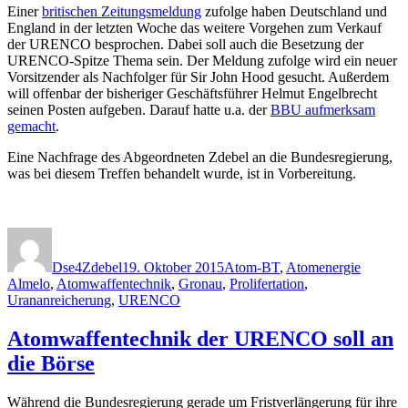
Einer
britischen Zeitungsmeldung
zufolge haben Deutschland und
England in der letzten Woche das weitere Vorgehen zum Verkauf
der URENCO besprochen. Dabei soll auch die Besetzung der
URENCO-Spitze Thema sein. Der Meldung zufolge wird ein neuer
Vorsitzender als Nachfolger für Sir John Hood gesucht. Außerdem
will offenbar der bisheriger Geschäftsführer Helmut Engelbrecht
seinen Posten aufgeben. Darauf hatte u.a. der
BBU aufmerksam
gemacht
.
Eine Nachfrage des Abgeordneten Zdebel an die Bundesregierung,
was bei diesem Treffen behandelt wurde, ist in Vorbereitung.
Autor
Veröffentlicht
Kategorien
Schlagw
am
Dse4Zdebel
19. Oktober 2015
Atom-BT
,
Atomenergie
Almelo
,
Atomwaffentechnik
,
Gronau
,
Prolifertation
,
Urananreicherung
,
URENCO
Atomwaffentechnik der URENCO soll an
die Börse
Während die Bundesregierung gerade um Fristverlängerung für ihre