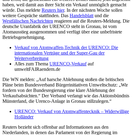
haben, weil damit aus ihrer Sicht ein Verkauf unmöglich gemacht
würde. Das meldete
Reuters hier
. In der nächsten Woche sollen
weitere Gespräche stattfinden. Das
Handelsblatt
und die
Westfälischen Nachrichten
reagieren auf die Reuters-Meldung. Die
deutsche Uranfabrik der URENCO steht in Gronau, ist vom
Atomausstieg ausgenommen und verfügt über eine unbefristete
Betriebsgenehmigung.
Verkauf von Atomwaffen-Technik der URENCO: Die
internationalen Verträge und der Super-Gau der
Weiterverbreitung
Alles zum Thema
URENCO-Verkauf
auf
umweltFAIRaendern.de
Die WN melden: „Auf harsche Ablehnung stoßen die britischen
Pläne beim Bundesverband Bürgerinitiativen Umweltschutz: „Wir
fordern von der Bundesregierung eine klare Ablehnung der
Verkaufsabsichten.“ Der Verband verlangt wie das Aktionsbündnis
Münsterland, die Urenco-Anlage in Gronau stillzulegen.“
URENCO: Verkauf von Atomwaffentecknik – Widerwillige
Holländer
Reuters bezieht sich offenbar auf Informationen aus den
Niederlanden, in denen das Parlament von der Regierung im