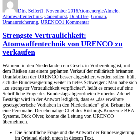
am
Dirk Seifert
1. November 2016
Atomenergie
Almelo
,
Atomwaffentechnik
,
Capenhurst
,
Dual-Use
,
Gronau
,
zu
Urananreicherung
,
URENCO
1 Kommentar
Verkauf
von
Strengste Vertraulichkeit:
Atomwaffentechnik:
Atomwaffentechnik von URENCO zu
RWE/E.on,
die
verkaufen
Niederlande
und
Während in den Niederlanden ein Gesetz in Vorbereitung ist, mit
Großbritannien
dem Risiken aus einem geplanten Verkauf der militärisch brisanten
im
Uranfabriken der URENCO besser abgesichert werden sollen, hüllt
Clinch
sich die Bundesregierung weiter in tiefes Schweigen: Man habe sich
„zu strengster Vertraulichkeit verpflichtet“, heißt es erneut auf eine
Schriftliche Frage des Bundestagsabgeordneten Hubertus Zdebel.
Bestätigt wird in der Antwort lediglich, dass es „das erwähnte
gesetzgeberische Vorhaben in den Niederlanden“ gibt. Brisant ist
eine Personalie: Der ehemalige Chef des Rüstungs-Konzerne BEA
Systems, Dick Olver, könnte die Leitung von URENCO
übernehmen.
Die Schriftliche Frage und die Antwort der Bundesregierung
im Original gleich unten in diesem Text.