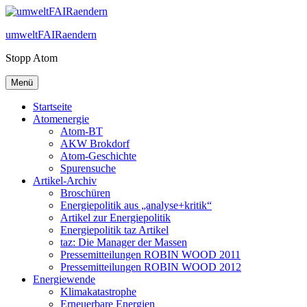
Zum
Inhalt
umweltFAIRaendern
springen
Stopp Atom
Menü
Startseite
Atomenergie
Atom-BT
AKW Brokdorf
Atom-Geschichte
Spurensuche
Artikel-Archiv
Broschüren
Energiepolitik aus „analyse+kritik“
Artikel zur Energiepolitik
Energiepolitik taz Artikel
taz: Die Manager der Massen
Pressemitteilungen ROBIN WOOD 2011
Pressemitteilungen ROBIN WOOD 2012
Energiewende
Klimakatastrophe
Erneuerbare Energien