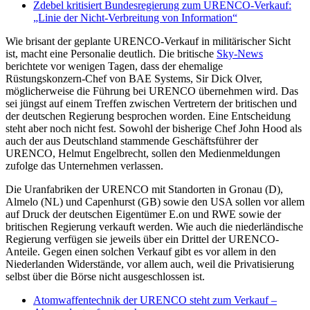
Zdebel kritisiert Bundesregierung zum URENCO-Verkauf:
„Linie der Nicht-Verbreitung von Information“
Wie brisant der geplante URENCO-Verkauf in militärischer Sicht
ist, macht eine Personalie deutlich. Die britische
Sky-News
berichtete vor wenigen Tagen, dass der ehemalige
Rüstungskonzern-Chef von BAE Systems, Sir Dick Olver,
möglicherweise die Führung bei URENCO übernehmen wird. Das
sei jüngst auf einem Treffen zwischen Vertretern der britischen und
der deutschen Regierung besprochen worden. Eine Entscheidung
steht aber noch nicht fest. Sowohl der bisherige Chef John Hood als
auch der aus Deutschland stammende Geschäftsführer der
URENCO, Helmut Engelbrecht, sollen den Medienmeldungen
zufolge das Unternehmen verlassen.
Die Uranfabriken der URENCO mit Standorten in Gronau (D),
Almelo (NL) und Capenhurst (GB) sowie den USA sollen vor allem
auf Druck der deutschen Eigentümer E.on und RWE sowie der
britischen Regierung verkauft werden. Wie auch die niederländische
Regierung verfügen sie jeweils über ein Drittel der URENCO-
Anteile. Gegen einen solchen Verkauf gibt es vor allem in den
Niederlanden Widerstände, vor allem auch, weil die Privatisierung
selbst über die Börse nicht ausgeschlossen ist.
Atomwaffentechnik der URENCO steht zum Verkauf –