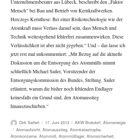
Unternehmensberater aus Lübeck, beschreibt den „Faktor
Mensch“ bei Bau und Betrieb von Kernkraftwerken.
Herczegs Kernthese: Bei einer Risikotechnologie wie der
Atomkraft muss Verlass darauf sein, dass Mensch und
Technik weitestgehend fehlerfrei zusammenwirken. Diese
Verlässlichkeit ist aber nicht gegeben.“ Und – das lasse ich
jetzt erst mal unkommentiert: „Mit Bezug auf die aktuelle
Diskussion um die Entsorgung des Atommülls nimmt
schließlich Michael Sailer, Vorsitzender der
Entsorgungskommission des Bundes, Stellung. Sailer
erläutert, warum die bisher noch fehlenden Endlager
keinesfalls ein Grund sind, den Atomausstieg
hinauszuschieben.“
Autor
Veröffentlicht
Kategorien
Dirk Seifert
17. Juni 2013
AKW Brokdorf
,
Atomenergie
am
Schlagwörter
Atomaufsicht
,
Atomausstieg
,
Atomkatastrophe
,
Atomkonzerne
,
Atommüll
,
Atommülllager
,
Atomsicherheit
,