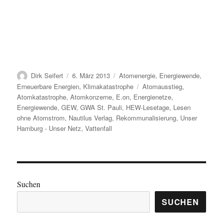
Autor
Veröffentlicht
Kategorien
Dirk Seifert
6. März 2013
Atomenergie
,
Energiewende
,
am
Schlagwörter
Erneuerbare Energien
,
Klimakatastrophe
Atomausstieg
,
Atomkatastrophe
,
Atomkonzerne
,
E.on
,
Energienetze
,
Energiewende
,
GEW
,
GWA St. Pauli
,
HEW-Lesetage
,
Lesen
ohne Atomstrom
,
Nautilus Verlag
,
Rekommunalisierung
,
Unser
Hamburg - Unser Netz
,
Vattenfall
Suchen
SUCHEN