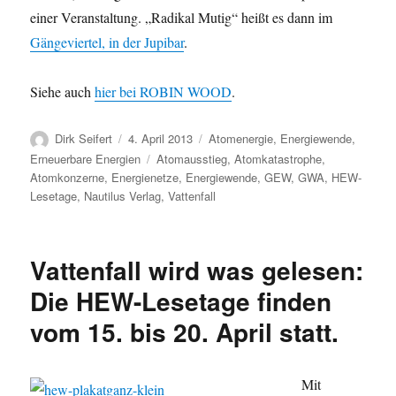
einer Veranstaltung. „Radikal Mutig“ heißt es dann im
Gängeviertel, in der Jupibar
.
Siehe auch
hier bei ROBIN WOOD
.
Autor
Veröffentlicht
Kategorien
Dirk Seifert
4. April 2013
Atomenergie
,
Energiewende
,
am
Schlagwörter
Erneuerbare Energien
Atomausstieg
,
Atomkatastrophe
,
Atomkonzerne
,
Energienetze
,
Energiewende
,
GEW
,
GWA
,
HEW-
Lesetage
,
Nautilus Verlag
,
Vattenfall
Vattenfall wird was gelesen:
Die HEW-Lesetage finden
vom 15. bis 20. April statt.
Mit