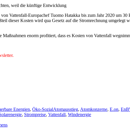
chten, weil die künftige Entwicklung
von Vattenfall-Europachef Tuomo Hatakka bis zum Jahr 2020 um 30 Proz
ßteil dieser Kosten wird qua Gesetz auf die Stromrechnung umgelegt w
he Maßnahmen enorm profitiert, dass es Kosten von Vattenfall wegnimmt
letter.
Schlagwörter
erbare Energien
,
Öko-Sozial
Atomausstieg
,
Atomkonzerne
,
E.on
,
En
Solarenergie
,
Strompreise
,
Vattenfall
,
Windenergie
emens