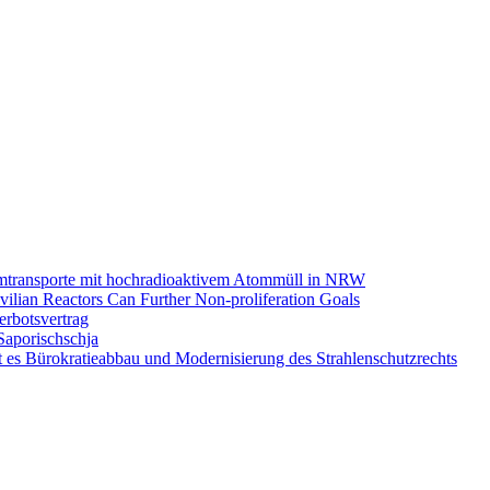
omtransporte mit hochradioaktivem Atommüll in NRW
ilian Reactors Can Further Non-proliferation Goals
rbotsvertrag
Saporischschja
 es Bürokratieabbau und Modernisierung des Strahlenschutzrechts