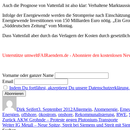
Auch die Prognose von Vattenfall ist also klar: Verhaltene Marktaussi
Infolge der Energiewende werden die Strompreise nach Einschätzung 
Energiewende Investitionen von 150 Milliarden Euro nötig. „Ein Gro
„Süddeutschen Zeitung“ vom Montag.
Dass Vattenfall aber durch das Verlagern der Kosten durch gesetztlic
Unterstütze umweltFAIRaendern.de - Abonniere den kostenlosen News
Vorname oder ganzer Name
Email
Indem Du fortfährst, akzeptierst Du unsere Datenschutzerklärung.
Autor
Veröffentlicht
Kategorien
am
Dirk Seifert
3. September 2012
Allgemein
,
Atomenergie
,
Erneu
Energien
,
offshore
,
ökostrom
,
onshore
,
Rekommunalisierung
,
RWE
,
Beitragsnavigation
Vorheriger
Zurück
AKW Grohnde – Proteste gegen Plutonium-Transporte
Nächster
Beitrag:
Weiter
IG Metall – Neue Spitze, Streit bei Siemens und Streit mit Si
Beitrag: