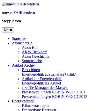
Zum
Inhalt
umweltFAIRaendern
springen
Stopp Atom
Menü
Startseite
Atomenergie
Atom-BT
AKW Brokdorf
Atom-Geschichte
Spurensuche
Artikel-Archiv
Broschüren
Energiepolitik aus „analyse+kritik“
Artikel zur Energiepolitik
Energiepolitik taz Artikel
taz: Die Manager der Massen
Pressemitteilungen ROBIN WOOD 2011
Pressemitteilungen ROBIN WOOD 2012
Energiewende
Klimakatastrophe
Erneuerbare Energien