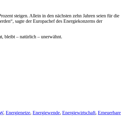
ent steigen. Allein in den nächsten zehn Jahren seien für die
erden“, sagte der Europachef des Energiekonzerns der
, bleibt – natürlich – unerwähnt.
BW
,
Energienetze
,
Energiewende
,
Energiewirtschaft
,
Erneuerbare