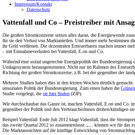
Impressum/Kontakt
Datenschutz
Vattenfall und Co – Preistreiber mit Ansag
Die großen Stromkonzerne setzen alles daran, die Energiewende zus
für sie den Verlust von Marktanteilen. Und immer mehr bestimmen d
ihr Geld verdienen. Die dezentralen Erneuerbaren machen immer mehr d
– mit Einnahmeverlusten bei Vattenfall, E.on und Co.
Während eine sozial ungerechte Energiepolitik der Bundesregierung
Umlagesystem herausgenommen. Nicht nur im Rahmen des Erneuerbare 
Richtung der großen Stromkonzerne, z.B. bei der gegenüber der land
Mehrere Studien haben dies in den letzten Wochen deutlich gemacht:
unsozialen Politik der Bundesregierung. Zum einen haben die
Grünen
Studie vorgelegt, die
sie hier finden
(ZIP).
Wie durchschaubar das Ganze ist, machen Vattenfall, E.on und Co. i
gegenüber der Politik und den VerbraucherInnen drohen/kündigen sie 
Beispiel Vattenfall: Ende Juli 2012 klagt Vattenfall, dass die Stromp
das zweite Quartal 2012 so zusammenfasst: „… können wir für das zwei
Die Marktaussichten auf die künftige Entwicklung von Stromnachfrage