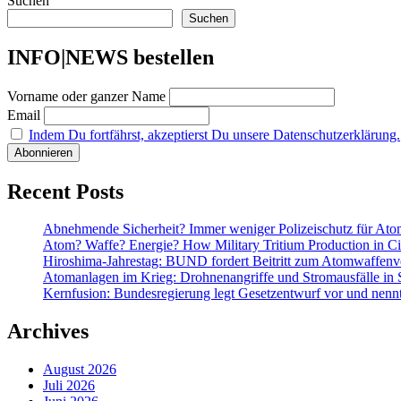
Suchen
Suchen
INFO|NEWS bestellen
Vorname oder ganzer Name
Email
Indem Du fortfährst, akzeptierst Du unsere Datenschutzerklärung.
Recent Posts
Abnehmende Sicherheit? Immer weniger Polizeischutz für At
Atom? Waffe? Energie? How Military Tritium Production in Civ
Hiroshima-Jahrestag: BUND fordert Beitritt zum Atomwaffenve
Atomanlagen im Krieg: Drohnenangriffe und Stromausfälle in 
Kernfusion: Bundesregierung legt Gesetzentwurf vor und nennt
Archives
August 2026
Juli 2026