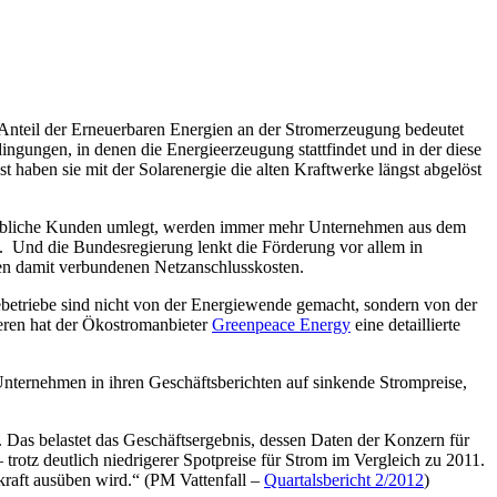
Anteil der Erneuerbaren Energien an der Stromerzeugung bedeutet
gungen, in denen die Energieerzeugung stattfindet und in der diese
 haben sie mit der Solarenergie die alten Kraftwerke längst abgelöst
ewerbliche Kunden umlegt, werden immer mehr Unternehmen aus dem
 Und die Bundesregierung lenkt die Förderung vor allem in
den damit verbundenen Netzanschlusskosten.
ebetriebe sind nicht von der Energiewende gemacht, sondern von der
eren hat der Ökostromanbieter
Greenpeace Energy
eine detaillierte
nternehmen in ihren Geschäftsberichten auf sinkende Strompreise,
r. Das belastet das Geschäftsergebnis, dessen Daten der Konzern für
trotz deutlich niedrigerer Spotpreise für Strom im Vergleich zu 2011.
kraft ausüben wird.“ (PM Vattenfall –
Quartalsbericht 2/2012
)