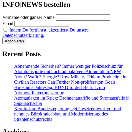
INFO|NEWS bestellen
Vorname oder ganzer Name
Email
Indem Du fortfährst, akzeptierst Du unsere
Datenschutzerklärung.
Recent Posts
Abnehmende Sicherheit? Immer weniger Polizeischutz für
Atomtransporte mit hochradioaktivem Atommüll in NRW
Atom? Waffe? Energie? How Military Tritium Production in
Civilian Reactors Can Further Non-proliferation Goals
Hiroshima-Jahrestag: BUND fordert Beitritt zum
Atomwaffenverbotsvertrag
Atomanlagen im Krieg: Drohnenangriffe und Stromausfälle in
Saporischschja
Kernfusion: Bundesregierung legt Gesetzentwurf vor und
nennt es Bürokratieabbau und Modernisierung des
Strahlenschutzrechts
Archives