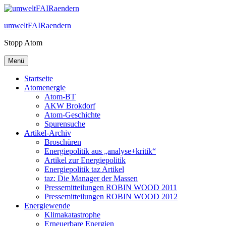
Zum
Inhalt
umweltFAIRaendern
springen
Stopp Atom
Menü
Startseite
Atomenergie
Atom-BT
AKW Brokdorf
Atom-Geschichte
Spurensuche
Artikel-Archiv
Broschüren
Energiepolitik aus „analyse+kritik“
Artikel zur Energiepolitik
Energiepolitik taz Artikel
taz: Die Manager der Massen
Pressemitteilungen ROBIN WOOD 2011
Pressemitteilungen ROBIN WOOD 2012
Energiewende
Klimakatastrophe
Erneuerbare Energien