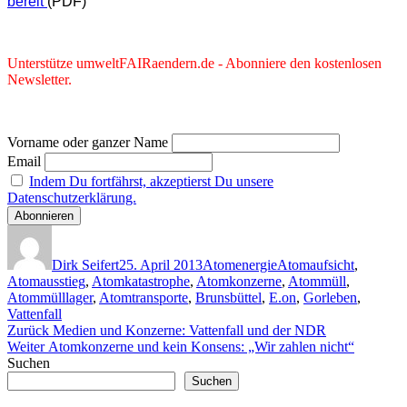
bereit
(PDF)
Unterstütze umweltFAIRaendern.de - Abonniere den kostenlosen
Newsletter.
Vorname oder ganzer Name
Email
Indem Du fortfährst, akzeptierst Du unsere
Datenschutzerklärung.
Autor
Veröffentlicht
Kategorien
Schlagwörter
am
Dirk Seifert
25. April 2013
Atomenergie
Atomaufsicht
,
Atomausstieg
,
Atomkatastrophe
,
Atomkonzerne
,
Atommüll
,
Atommülllager
,
Atomtransporte
,
Brunsbüttel
,
E.on
,
Gorleben
,
Vattenfall
Beitragsnavigation
Vorheriger
Zurück
Medien und Konzerne: Vattenfall und der NDR
Nächster
Beitrag:
Weiter
Atomkonzerne und kein Konsens: „Wir zahlen nicht“
Beitrag:
Suchen
Suchen