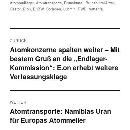
Atommülllager
,
Atomtransporte
,
Brunsbüttel
,
Brunsbüttel-Urteil
,
Castor
,
E.on
,
EnBW
,
Gorleben
,
Lubmin
,
RWE
,
Vattenfall
Beitragsnavigation
ZURÜCK
Atomkonzerne spalten weiter – Mit
Vorheriger
bestem Gruß an die „Endlager-
Beitrag:
Kommission“: E.on erhebt weitere
Verfassungsklage
WEITER
Atomtransporte: Namibias Uran
Nächster
für Europas Atommeiler
Beitrag: