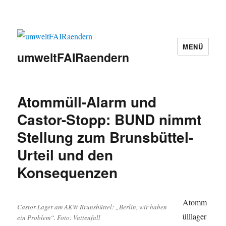
MENÜ
umweltFAIRaendern
Atommüll-Alarm und
Castor-Stopp: BUND nimmt
Stellung zum Brunsbüttel-
Urteil und den
Konsequenzen
Atomm
Castor-Lager am AKW Brunsbüttel: „Berlin, wir haben
ülllager
ein Problem“. Foto: Vattenfall