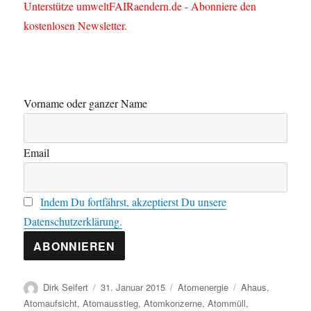
Unterstütze umweltFAIRaendern.de - Abonniere den
kostenlosen Newsletter.
Vorname oder ganzer Name
Email
Indem Du fortfährst, akzeptierst Du unsere
Datenschutzerklärung.
Autor
Veröffentlicht
Kategorien
Schlagwörter
Dirk Seifert
31. Januar 2015
Atomenergie
Ahaus
,
am
Atomaufsicht
,
Atomausstieg
,
Atomkonzerne
,
Atommüll
,