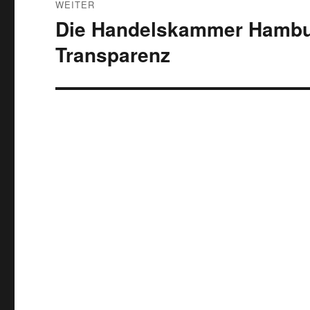
WEITER
Die Handelskammer Hambur
Nächster
Beitrag:
Transparenz