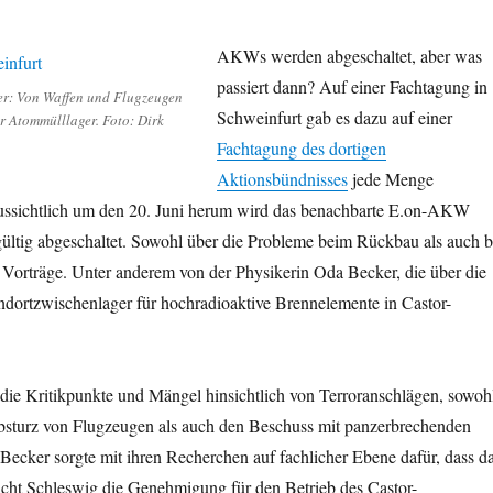
AKWs werden abgeschaltet, aber was
passiert dann? Auf einer Fachtagung in
r: Von Waffen und Flugzeugen
Schweinfurt gab es dazu auf einer
r Atommülllager. Foto: Dirk
Fachtagung des dortigen
Aktionsbündnisses
jede Menge
ussichtlich um den 20. Juni herum wird das benachbarte E.on-AKW
gültig abgeschaltet. Sowohl über die Probleme beim Rückbau als auch b
 Vorträge. Unter anderem von der Physikerin Oda Becker, die über die
ndortzwischenlager für hochradioaktive Brennelemente in Castor-
die Kritikpunkte und Mängel hinsichtlich von Terroranschlägen, sowoh
bsturz von Flugzeugen als auch den Beschuss mit panzerbrechenden
ecker sorgte mit ihren Recherchen auf fachlicher Ebene dafür, dass d
cht Schleswig die Genehmigung für den Betrieb des Castor-