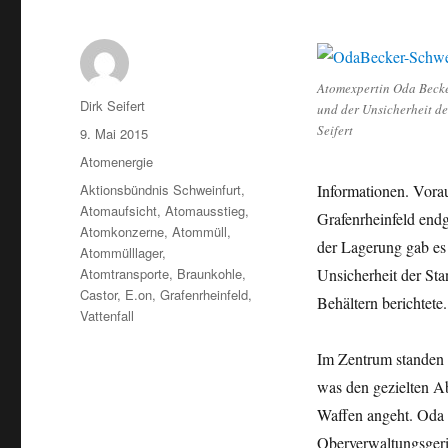
Atomexpertin Oda Becke
Autor
Dirk Seifert
und der Unsicherheit de
Seifert
Veröffentlicht
9. Mai 2015
am
Kategorien
Atomenergie
Schlagwörter
Aktionsbündnis Schweinfurt
,
Informationen. Vora
Atomaufsicht
,
Atomausstieg
,
Grafenrheinfeld end
Atomkonzerne
,
Atommüll
,
der Lagerung gab es
Atommülllager
,
Atomtransporte
,
Braunkohle
,
Unsicherheit der Sta
Castor
,
E.on
,
Grafenrheinfeld
,
Behältern berichtete.
Vattenfall
Im Zentrum standen 
was den gezielten A
Waffen angeht. Oda B
Oberverwaltungsgeri