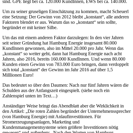
sind. GPE liegt bei ca. 120.000 KundInnen, EWS bei ca. 140.000.
Um zu seiner gruseligen Einschätzung zu kommen, macht Scheuerl
eine Setzung: Der Gewinn von 2012 bleibt „konstant“, alle anderen
Faktoren blendet er aus. Warum das so „konstant“ sein sollte,
begründet er mit keiner Silbe.
Um das mit einem anderen Faktor darzulegen: In den vier Jahren
seit seiner Gründung hat Hamburg Energie insgesamt 80.000
KundInnen gewonnen, also im Mittel 20.000 pro Jahr. Wenn das
„konstant“ so weiter geht, dann hat Hamburg Energie nach acht
Jahren, also 2016, bereits 160.000 KundInnen. Und wenn 80.000
Kunden einen Gewinn von 783.000 Euro bringen, dann verdoppelt
sich total „konstant“ der Gewinn im Jahr 2016 auf über 1,5
Milllionen Euro!
Das bedeutet so über den Daumen: Nach nur fünf Jahren wären die
Schulden aus der Anfangszeit eingespielt. (siehe noch ein
Zahlenspiel unten im Text…)
Anständiger Weise bringt das Abendblatt aber die Wirklichkeit in
den Artikel: „Die roten Zahlen begründet der Unternehmenssprecher
(von Hamburg Energie) mit Anlaufinvestitionen. Für
Stromerzeugungsanlagen, Marketing und
Kundenmanagementsysteme seien größere Investitionen nötig
gewesen“ und außerdem: „Nach den Worten von Hamburg-