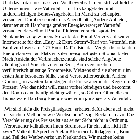
Und das trotz eines massiven Wettbewerbs, in dem sich zahlreiche
Unternehmen – wie Vattenfall – mit Lockangeboten und
undurchsichtigen Bonus-Angeboten im Markt zu behaupten
versuchen. Darüber schreibt das Abendblatt: „Andere Anbieter,
darunter auch Hamburgs größter Energieversorger Vattenfall,
versuchen derweil mit Boni auf Internetvergleichsportalen
Neukunden zu gewinnen. So wirbt das Portal Verivox auf seiner
Internetseite für den „Easy 12 Extra Strom“-Tarif von Vattenfall mit
Boni von insgesamt 175 Euro. Dafür listet das Vergleichsportal den
Energiekonzern an Platz eins der preisgünstigsten Stromanbieter.
Nach Ansicht der Verbraucherzentrale sind solche Angebote
allerdings mit Vorsicht zu genießen: „Boni versprechen
verführerisch günstige Strompreise. Meistens sind sie aber nur im
ersten Jahr besonders billig“, sagt Verbraucherberaterin Andrea
Grimm. „Im zweiten Jahr steigen die Preise aber in der Regel um 30
Prozent. Wer das nicht will, muss vorher kündigen und bekommt
den Bonus dann häufig nicht gewährt“, so Grimm. Ohne diesen
Bonus wäre Hamburg Energie wiederum günstiger als Vattenfall.
„Wir sind nicht die Preisgünstigsten, arbeiten dafür aber auch nicht
mit solchen Methoden wie Wechselboni“, sagt Beckereit dazu. Die
Verschleierung des Preises ist aus seiner Sicht nicht in Ordnung.
„Verbraucher kalkulieren ihren Strompreis für ein Jahr, nicht für
zwei.“ Vattenfall-Sprecher Stefan Kleimeier hält dagegen: „Boni
sind Teil des Wettbewerbs um Neukunden. Wir machen keine