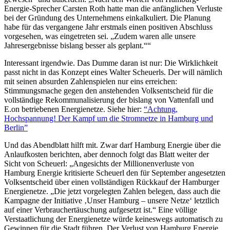
Energie-Sprecher Carsten Roth hatte man die anfänglichen Verluste
bei der Gründung des Unternehmens einkalkuliert. Die Planung
habe für das vergangene Jahr erstmals einen positiven Abschluss
vorgesehen, was eingetreten sei. „Zudem waren alle unsere
Jahresergebnisse bislang besser als geplant.““
Interessant irgendwie. Das Dumme daran ist nur: Die Wirklichkeit
passt nicht in das Konzept eines Walter Scheuerls. Der will nämlich
mit seinen absurden Zahlenspielen nur eins erreichen:
Stimmungsmache gegen den anstehenden Volksentscheid für die
vollständige Rekommunalisierung der bislang von Vattenfall und
E.on betriebenen Energienetze. Siehe hier:
“Achtung,
Hochspannung! Der Kampf um die Stromnetze in Hamburg und
Berlin”
Und das Abendblatt hilft mit. Zwar darf Hamburg Energie über die
Anlaufkosten berichten, aber dennoch folgt das Blatt weiter der
Sicht von Scheuerl: „Angesichts der Millionenverluste von
Hamburg Energie kritisierte Scheuerl den für September angesetzten
Volksentscheid über einen vollständigen Rückkauf der Hamburger
Energienetze. „Die jetzt vorgelegten Zahlen belegen, dass auch die
Kampagne der Initiative ‚Unser Hamburg – unsere Netze‘ letztlich
auf einer Verbrauchertäuschung aufgesetzt ist.“ Eine völlige
Verstaatlichung der Energienetze würde keineswegs automatisch zu
Gewinnen für die Stadt führen. Der Verlust von Hamburg Energie