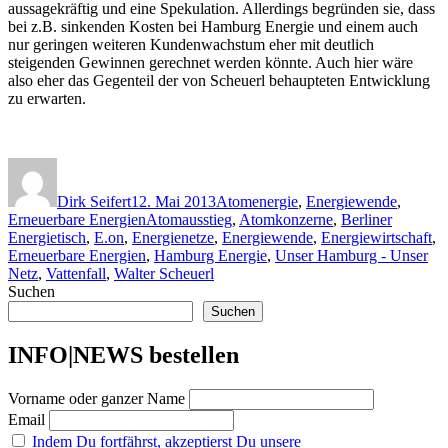
aussagekräftig und eine Spekulation. Allerdings begründen sie, dass
bei z.B. sinkenden Kosten bei Hamburg Energie und einem auch
nur geringen weiteren Kundenwachstum eher mit deutlich
steigenden Gewinnen gerechnet werden könnte. Auch hier wäre
also eher das Gegenteil der von Scheuerl behaupteten Entwicklung
zu erwarten.
Autor
Veröffentlicht
Kategorien
am
Dirk Seifert
12. Mai 2013
Atomenergie
,
Energiewende
,
Schlagwörter
Erneuerbare Energien
Atomausstieg
,
Atomkonzerne
,
Berliner
Energietisch
,
E.on
,
Energienetze
,
Energiewende
,
Energiewirtschaft
,
Erneuerbare Energien
,
Hamburg Energie
,
Unser Hamburg - Unser
Netz
,
Vattenfall
,
Walter Scheuerl
Suchen
Suchen
INFO|NEWS bestellen
Vorname oder ganzer Name
Email
Indem Du fortfährst, akzeptierst Du unsere