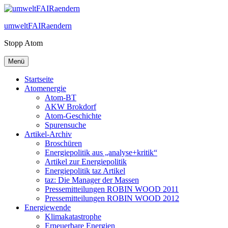
Zum
Inhalt
umweltFAIRaendern
springen
Stopp Atom
Menü
Startseite
Atomenergie
Atom-BT
AKW Brokdorf
Atom-Geschichte
Spurensuche
Artikel-Archiv
Broschüren
Energiepolitik aus „analyse+kritik“
Artikel zur Energiepolitik
Energiepolitik taz Artikel
taz: Die Manager der Massen
Pressemitteilungen ROBIN WOOD 2011
Pressemitteilungen ROBIN WOOD 2012
Energiewende
Klimakatastrophe
Erneuerbare Energien