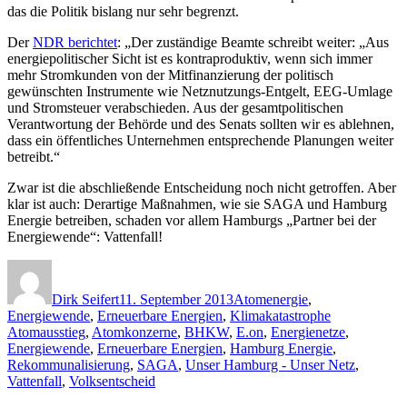
das die Politik bislang nur sehr begrenzt.
Der
NDR berichtet
: „Der zuständige Beamte schreibt weiter: „Aus
energiepolitischer Sicht ist es kontraproduktiv, wenn sich immer
mehr Stromkunden von der Mitfinanzierung der politisch
gewünschten Instrumente wie Netznutzungs-Entgelt, EEG-Umlage
und Stromsteuer verabschieden. Aus der gesamtpolitischen
Verantwortung der Behörde und des Senats sollten wir es ablehnen,
dass ein öffentliches Unternehmen entsprechende Planungen weiter
betreibt.“
Zwar ist die abschließende Entscheidung noch nicht getroffen. Aber
klar ist auch: Derartige Maßnahmen, wie sie SAGA und Hamburg
Energie betreiben, schaden vor allem Hamburgs „Partner bei der
Energiewende“: Vattenfall!
Autor
Veröffentlicht
Kategorien
am
Dirk Seifert
11. September 2013
Atomenergie
,
Schlagwörter
Energiewende
,
Erneuerbare Energien
,
Klimakatastrophe
Atomausstieg
,
Atomkonzerne
,
BHKW
,
E.on
,
Energienetze
,
Energiewende
,
Erneuerbare Energien
,
Hamburg Energie
,
Rekommunalisierung
,
SAGA
,
Unser Hamburg - Unser Netz
,
Vattenfall
,
Volksentscheid