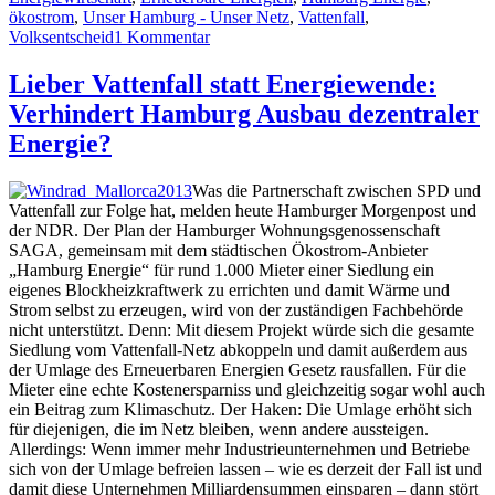
ökostrom
,
Unser Hamburg - Unser Netz
,
Vattenfall
,
zu
Volksentscheid
1 Kommentar
Neue
„Hamburg
Lieber Vattenfall statt Energiewende:
Energie“
Verhindert Hamburg Ausbau dezentraler
wächst
–
Energie?
Hamburger
Volksentscheid
Was die Partnerschaft zwischen SPD und
und
Vattenfall zur Folge hat, melden heute Hamburger Morgenpost und
neue
der NDR. Der Plan der Hamburger Wohnungsgenossenschaft
Chancen
SAGA, gemeinsam mit dem städtischen Ökostrom-Anbieter
für
„Hamburg Energie“ für rund 1.000 Mieter einer Siedlung ein
die
eigenes Blockheizkraftwerk zu errichten und damit Wärme und
Energiewende
Strom selbst zu erzeugen, wird von der zuständigen Fachbehörde
nicht unterstützt. Denn: Mit diesem Projekt würde sich die gesamte
Siedlung vom Vattenfall-Netz abkoppeln und damit außerdem aus
der Umlage des Erneuerbaren Energien Gesetz rausfallen. Für die
Mieter eine echte Kostenersparniss und gleichzeitig sogar wohl auch
ein Beitrag zum Klimaschutz. Der Haken: Die Umlage erhöht sich
für diejenigen, die im Netz bleiben, wenn andere aussteigen.
Allerdings: Wenn immer mehr Industrieunternehmen und Betriebe
sich von der Umlage befreien lassen – wie es derzeit der Fall ist und
damit diese Unternehmen Milliardensummen einsparen – dann stört