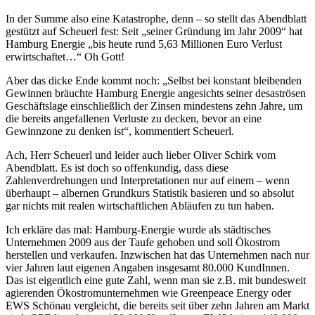
In der Summe also eine Katastrophe, denn – so stellt das Abendblatt
gestützt auf Scheuerl fest: Seit „seiner Gründung im Jahr 2009“ hat
Hamburg Energie „bis heute rund 5,63 Millionen Euro Verlust
erwirtschaftet…“ Oh Gott!
Aber das dicke Ende kommt noch: „Selbst bei konstant bleibenden
Gewinnen bräuchte Hamburg Energie angesichts seiner desaströsen
Geschäftslage einschließlich der Zinsen mindestens zehn Jahre, um
die bereits angefallenen Verluste zu decken, bevor an eine
Gewinnzone zu denken ist“, kommentiert Scheuerl.
Ach, Herr Scheuerl und leider auch lieber Oliver Schirk vom
Abendblatt. Es ist doch so offenkundig, dass diese
Zahlenverdrehungen und Interpretationen nur auf einem – wenn
überhaupt – albernen Grundkurs Statistik basieren und so absolut
gar nichts mit realen wirtschaftlichen Abläufen zu tun haben.
Ich erkläre das mal: Hamburg-Energie wurde als städtisches
Unternehmen 2009 aus der Taufe gehoben und soll Ökostrom
herstellen und verkaufen. Inzwischen hat das Unternehmen nach nur
vier Jahren laut eigenen Angaben insgesamt 80.000 KundInnen.
Das ist eigentlich eine gute Zahl, wenn man sie z.B. mit bundesweit
agierenden Ökostromunternehmen wie Greenpeace Energy oder
EWS Schönau vergleicht, die bereits seit über zehn Jahren am Markt