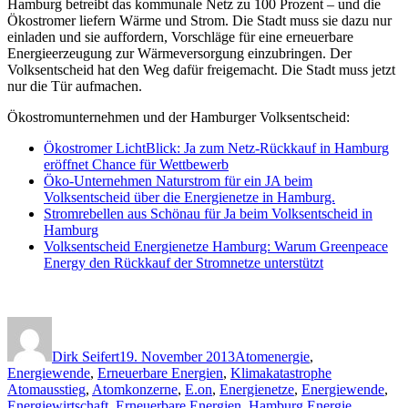
Hamburg betreibt das kommunale Netz zu 100 Prozent – und die
Ökostromer liefern Wärme und Strom. Die Stadt muss sie dazu nur
einladen und sie auffordern, Vorschläge für eine erneuerbare
Energieerzeugung zur Wärmeversorgung einzubringen. Der
Volksentscheid hat den Weg dafür freigemacht. Die Stadt muss jetzt
nur die Tür aufmachen.
Ökostromunternehmen und der Hamburger Volksentscheid:
Ökostromer LichtBlick: Ja zum Netz-Rückkauf in Hamburg
eröffnet Chance für Wettbewerb
Öko-Unternehmen Naturstrom für ein JA beim
Volksentscheid über die Energienetze in Hamburg.
Stromrebellen aus Schönau für Ja beim Volksentscheid in
Hamburg
Volksentscheid Energienetze Hamburg: Warum Greenpeace
Energy den Rückkauf der Stromnetze unterstützt
Autor
Veröffentlicht
Kategorien
am
Dirk Seifert
19. November 2013
Atomenergie
,
Schlagwörter
Energiewende
,
Erneuerbare Energien
,
Klimakatastrophe
Atomausstieg
,
Atomkonzerne
,
E.on
,
Energienetze
,
Energiewende
,
Energiewirtschaft
,
Erneuerbare Energien
,
Hamburg Energie
,