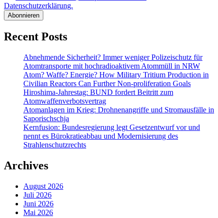
Datenschutzerklärung.
Recent Posts
Abnehmende Sicherheit? Immer weniger Polizeischutz für
Atomtransporte mit hochradioaktivem Atommüll in NRW
Atom? Waffe? Energie? How Military Tritium Production in
Civilian Reactors Can Further Non-proliferation Goals
Hiroshima-Jahrestag: BUND fordert Beitritt zum
Atomwaffenverbotsvertrag
Atomanlagen im Krieg: Drohnenangriffe und Stromausfälle in
Saporischschja
Kernfusion: Bundesregierung legt Gesetzentwurf vor und
nennt es Bürokratieabbau und Modernisierung des
Strahlenschutzrechts
Archives
August 2026
Juli 2026
Juni 2026
Mai 2026