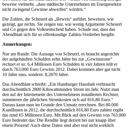
beweise vielmehr, „dass städtische Unternehmen im Energiesektor
nicht zwingend Gewinne abwerfen“ würden.“
Die Zahlen, die Scheuerl als „Beweis“ anführt, beweisen, wie
gezeigt, gar nichts. Sie zeigen nur, wie wenig Argumente Scheuerl
und Co gegen den Volksentscheid haben. Schade nur, dass das
Abendblatt sich für so offenkundige Zahlen-Verdreher hergibt.
Anmerkungen:
Nur am Rande: Die Aussage von Scheuerl, es braucht angesichts
der aufgehäuften Schulden zehn Jahre bis zur „Gewinnzone“
rechnet er so: 6,4 Millionen Euro Schulden in vier Jahren teilt er
durch 763.000 Euro Gewinn 2012. Dabei kommen aber gar nicht
10 Jahre raus, sondern: 8,2870 Jahre.
Das Abendblatt schreibt: „Ein Hamburger Haushalt verbraucht
durchschnittlich 2800 Kilowattstunden Strom im Jahr. Nutzt man
den auf der Internetseite des Unternehmens installierten Rechner,
summieren die jährlichen Stromkosten sich auf 816,80 Euro.“
Daraus kann man im Grunde den Umsatz errechnen. Bei 80.000
KundInnen in 2012, die durchschnittlich 816,80 Euro zahlen ergibt
das rund 65 Millionen Euro. Mit Blick auf den Gewinn von 763.000
Euro bedeutet das: Die Rendite liegt derzeit bei nur knapp über
einem Prozent! Auch diese Daten sind aber real nicht wirklich