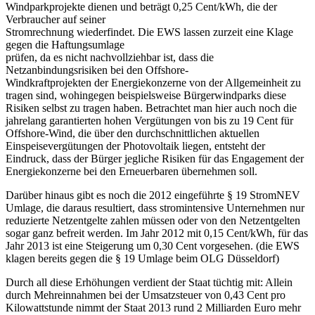
Windparkprojekte dienen und beträgt 0,25 Cent/kWh, die der
Verbraucher auf seiner
Stromrechnung wiederfindet. Die EWS lassen zurzeit eine Klage
gegen die Haftungsumlage
prüfen, da es nicht nachvollziehbar ist, dass die
Netzanbindungsrisiken bei den Offshore-
Windkraftprojekten der Energiekonzerne von der Allgemeinheit zu
tragen sind, wohingegen beispielsweise Bürgerwindparks diese
Risiken selbst zu tragen haben. Betrachtet man hier auch noch die
jahrelang garantierten hohen Vergütungen von bis zu 19 Cent für
Offshore-Wind, die über den durchschnittlichen aktuellen
Einspeisevergütungen der Photovoltaik liegen, entsteht der
Eindruck, dass der Bürger jegliche Risiken für das Engagement der
Energiekonzerne bei den Erneuerbaren übernehmen soll.
Darüber hinaus gibt es noch die 2012 eingeführte § 19 StromNEV
Umlage, die daraus resultiert, dass stromintensive Unternehmen nur
reduzierte Netzentgelte zahlen müssen oder von den Netzentgelten
sogar ganz befreit werden. Im Jahr 2012 mit 0,15 Cent/kWh, für das
Jahr 2013 ist eine Steigerung um 0,30 Cent vorgesehen. (die EWS
klagen bereits gegen die § 19 Umlage beim OLG Düsseldorf)
Durch all diese Erhöhungen verdient der Staat tüchtig mit: Allein
durch Mehreinnahmen bei der Umsatzsteuer von 0,43 Cent pro
Kilowattstunde nimmt der Staat 2013 rund 2 Milliarden Euro mehr