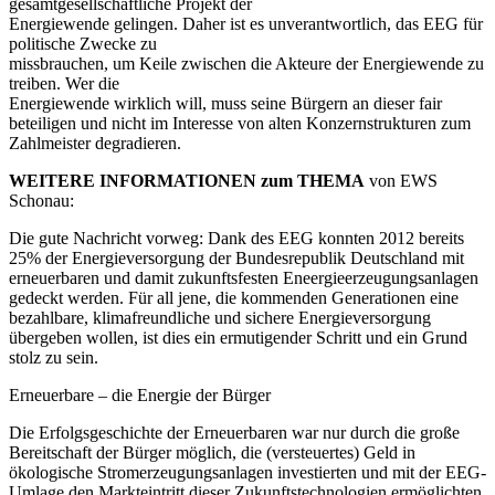
gesamtgesellschaftliche Projekt der
Energiewende gelingen. Daher ist es unverantwortlich, das EEG für
politische Zwecke zu
missbrauchen, um Keile zwischen die Akteure der Energiewende zu
treiben. Wer die
Energiewende wirklich will, muss seine Bürgern an dieser fair
beteiligen und nicht im Interesse von alten Konzernstrukturen zum
Zahlmeister degradieren.
WEITERE INFORMATIONEN zum THEMA
von EWS
Schonau:
Die gute Nachricht vorweg: Dank des EEG konnten 2012 bereits
25% der Energieversorgung der Bundesrepublik Deutschland mit
erneuerbaren und damit zukunftsfesten Eneergieerzeugungsanlagen
gedeckt werden. Für all jene, die kommenden Generationen eine
bezahlbare, klimafreundliche und sichere Energieversorgung
übergeben wollen, ist dies ein ermutigender Schritt und ein Grund
stolz zu sein.
Erneuerbare – die Energie der Bürger
Die Erfolgsgeschichte der Erneuerbaren war nur durch die große
Bereitschaft der Bürger möglich, die (versteuertes) Geld in
ökologische Stromerzeugungsanlagen investierten und mit der EEG-
Umlage den Markteintritt dieser Zukunftstechnologien ermöglichten.