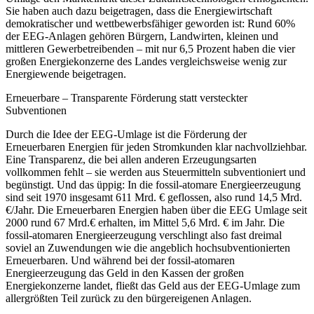
Sie haben auch dazu beigetragen, dass die Energiewirtschaft
demokratischer und wettbewerbsfähiger geworden ist: Rund 60%
der EEG-Anlagen gehören Bürgern, Landwirten, kleinen und
mittleren Gewerbetreibenden – mit nur 6,5 Prozent haben die vier
großen Energiekonzerne des Landes vergleichsweise wenig zur
Energiewende beigetragen.
Erneuerbare – Transparente Förderung statt versteckter
Subventionen
Durch die Idee der EEG-Umlage ist die Förderung der
Erneuerbaren Energien für jeden Stromkunden klar nachvollziehbar.
Eine Transparenz, die bei allen anderen Erzeugungsarten
vollkommen fehlt – sie werden aus Steuermitteln subventioniert und
begünstigt. Und das üppig: In die fossil-atomare Energieerzeugung
sind seit 1970 insgesamt 611 Mrd. € geflossen, also rund 14,5 Mrd.
€/Jahr. Die Erneuerbaren Energien haben über die EEG Umlage seit
2000 rund 67 Mrd.€ erhalten, im Mittel 5,6 Mrd. € im Jahr. Die
fossil-atomaren Energieerzeugung verschlingt also fast dreimal
soviel an Zuwendungen wie die angeblich hochsubventionierten
Erneuerbaren. Und während bei der fossil-atomaren
Energieerzeugung das Geld in den Kassen der großen
Energiekonzerne landet, fließt das Geld aus der EEG-Umlage zum
allergrößten Teil zurück zu den bürgereigenen Anlagen.