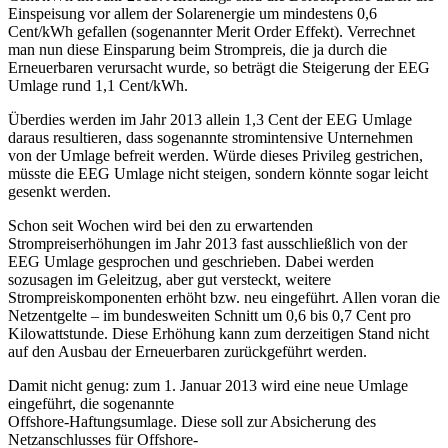
Einspeisung vor allem der Solarenergie um mindestens 0,6
Cent/kWh gefallen (sogenannter Merit Order Effekt). Verrechnet
man nun diese Einsparung beim Strompreis, die ja durch die
Erneuerbaren verursacht wurde, so beträgt die Steigerung der EEG
Umlage rund 1,1 Cent/kWh.
Überdies werden im Jahr 2013 allein 1,3 Cent der EEG Umlage
daraus resultieren, dass sogenannte stromintensive Unternehmen
von der Umlage befreit werden. Würde dieses Privileg gestrichen,
müsste die EEG Umlage nicht steigen, sondern könnte sogar leicht
gesenkt werden.
Schon seit Wochen wird bei den zu erwartenden
Strompreiserhöhungen im Jahr 2013 fast ausschließlich von der
EEG Umlage gesprochen und geschrieben. Dabei werden
sozusagen im Geleitzug, aber gut versteckt, weitere
Strompreiskomponenten erhöht bzw. neu eingeführt. Allen voran die
Netzentgelte – im bundesweiten Schnitt um 0,6 bis 0,7 Cent pro
Kilowattstunde. Diese Erhöhung kann zum derzeitigen Stand nicht
auf den Ausbau der Erneuerbaren zurückgeführt werden.
Damit nicht genug: zum 1. Januar 2013 wird eine neue Umlage
eingeführt, die sogenannte
Offshore-Haftungsumlage. Diese soll zur Absicherung des
Netzanschlusses für Offshore-