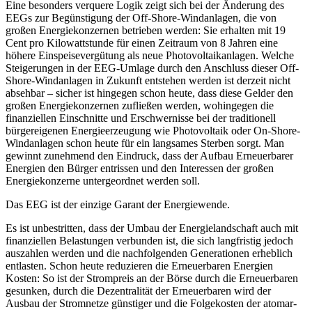
Eine besonders verquere Logik zeigt sich bei der Änderung des
EEGs zur Begünstigung der Off-Shore-Windanlagen, die von
großen Energiekonzernen betrieben werden: Sie erhalten mit 19
Cent pro Kilowattstunde für einen Zeitraum von 8 Jahren eine
höhere Einspeisevergütung als neue Photovoltaikanlagen. Welche
Steigerungen in der EEG-Umlage durch den Anschluss dieser Off-
Shore-Windanlagen in Zukunft entstehen werden ist derzeit nicht
absehbar – sicher ist hingegen schon heute, dass diese Gelder den
großen Energiekonzernen zufließen werden, wohingegen die
finanziellen Einschnitte und Erschwernisse bei der traditionell
bürgereigenen Energieerzeugung wie Photovoltaik oder On-Shore-
Windanlagen schon heute für ein langsames Sterben sorgt. Man
gewinnt zunehmend den Eindruck, dass der Aufbau Erneuerbarer
Energien den Bürger entrissen und den Interessen der großen
Energiekonzerne untergeordnet werden soll.
Das EEG ist der einzige Garant der Energiewende.
Es ist unbestritten, dass der Umbau der Energielandschaft auch mit
finanziellen Belastungen verbunden ist, die sich langfristig jedoch
auszahlen werden und die nachfolgenden Generationen erheblich
entlasten. Schon heute reduzieren die Erneuerbaren Energien
Kosten: So ist der Strompreis an der Börse durch die Erneuerbaren
gesunken, durch die Dezentralität der Erneuerbaren wird der
Ausbau der Stromnetze günstiger und die Folgekosten der atomar-