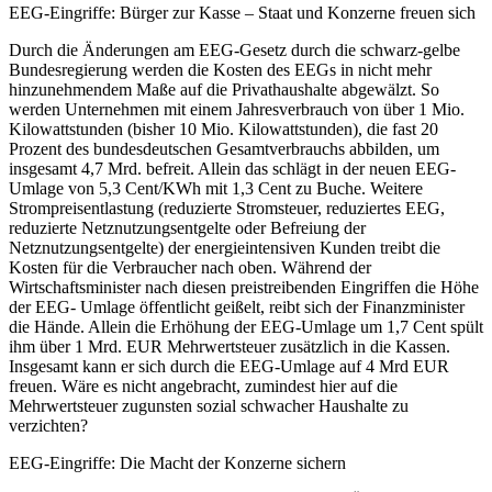
EEG-Eingriffe: Bürger zur Kasse – Staat und Konzerne freuen sich
Durch die Änderungen am EEG-Gesetz durch die schwarz-gelbe
Bundesregierung werden die Kosten des EEGs in nicht mehr
hinzunehmendem Maße auf die Privathaushalte abgewälzt. So
werden Unternehmen mit einem Jahresverbrauch von über 1 Mio.
Kilowattstunden (bisher 10 Mio. Kilowattstunden), die fast 20
Prozent des bundesdeutschen Gesamtverbrauchs abbilden, um
insgesamt 4,7 Mrd. befreit. Allein das schlägt in der neuen EEG-
Umlage von 5,3 Cent/KWh mit 1,3 Cent zu Buche. Weitere
Strompreisentlastung (reduzierte Stromsteuer, reduziertes EEG,
reduzierte Netznutzungsentgelte oder Befreiung der
Netznutzungsentgelte) der energieintensiven Kunden treibt die
Kosten für die Verbraucher nach oben. Während der
Wirtschaftsminister nach diesen preistreibenden Eingriffen die Höhe
der EEG- Umlage öffentlicht geißelt, reibt sich der Finanzminister
die Hände. Allein die Erhöhung der EEG-Umlage um 1,7 Cent spült
ihm über 1 Mrd. EUR Mehrwertsteuer zusätzlich in die Kassen.
Insgesamt kann er sich durch die EEG-Umlage auf 4 Mrd EUR
freuen. Wäre es nicht angebracht, zumindest hier auf die
Mehrwertsteuer zugunsten sozial schwacher Haushalte zu
verzichten?
EEG-Eingriffe: Die Macht der Konzerne sichern