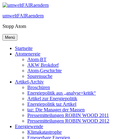
Zum
Inhalt
umweltFAIRaendern
springen
Stopp Atom
Menü
Startseite
Atomenergie
Atom-BT
AKW Brokdorf
Atom-Geschichte
Spurensuche
Artikel-Archiv
Broschüren
Energiepolitik aus „analyse+kritik“
Artikel zur Energiepolitik
Energiepolitik taz Artikel
taz: Die Manager der Massen
Pressemitteilungen ROBIN WOOD 2011
Pressemitteilungen ROBIN WOOD 2012
Energiewende
Klimakatastrophe
Erneuerbare Energien