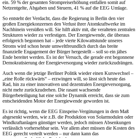
ein. 59 % der gesamten Strompreiserhöhung entfallen somit auf
Netzentgelte, Abgaben und Steuern, 41 % auf die EEG Umlage.
So entsteht der Verdacht, dass die Regierung in Berlin den vier
großen Energiekonzernen den Verlust ihrer Atomkraftwerke im
Nachhinein versüßen will. Sie hilft aktiv mit, die veralteten zentralen
Strukturen wieder zu verfestigen. Der Energiewende, die überaus
erfolgreich begonnen hat – jede vierte Kilowattstunde unseres
Stroms wird schon heute umweltfreundlich durch das breite
finanzielle Engagement der Bürger hergestellt – soll so ein jähes
Ende bereitet werden. Es ist der Versuch, die gerade erst begonnene
Demokratisierung der Energieversorgung wieder zurückzudrängen.
Auch wenn die jetzige Berliner Politik wieder einen Kurswechsel –
„eine Rolle rückwärts“ – erzwingen will, so lässt sich heute das
Rad, hin zu einer innovativen und dezentralen Energieversorgung,
nicht mehr zurückzudrehen. Die rasant wachsende
Bürgerbeteiligung hat eine solche Dynamik erreicht, dass sie zum
entscheidenden Motor der Energiewende geworden ist.
Es ist richtig, wenn die EEG Einspeise-Vergütungen in dem Maß
abgesenkt werden, wie z.B. die Produktion von Solarmodulen oder
Windkraftanlagen günstiger werden, jedoch müssen Absenkungen
verlässlich vorhersehbar sein. Vor allem aber müssen die Kosten des
EEG gerecht verteilt werden – nur dann kann das