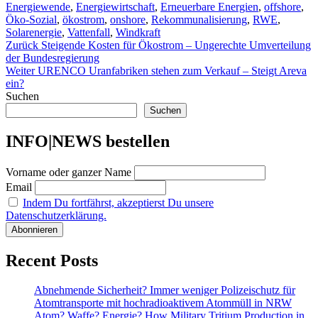
Energiewende
,
Energiewirtschaft
,
Erneuerbare Energien
,
offshore
,
Öko-Sozial
,
ökostrom
,
onshore
,
Rekommunalisierung
,
RWE
,
Solarenergie
,
Vattenfall
,
Windkraft
Beitragsnavigation
Vorheriger
Zurück
Steigende Kosten für Ökostrom – Ungerechte Umverteilung
Beitrag:
der Bundesregierung
Nächster
Weiter
URENCO Uranfabriken stehen zum Verkauf – Steigt Areva
Beitrag:
ein?
Suchen
Suchen
INFO|NEWS bestellen
Vorname oder ganzer Name
Email
Indem Du fortfährst, akzeptierst Du unsere
Datenschutzerklärung.
Recent Posts
Abnehmende Sicherheit? Immer weniger Polizeischutz für
Atomtransporte mit hochradioaktivem Atommüll in NRW
Atom? Waffe? Energie? How Military Tritium Production in