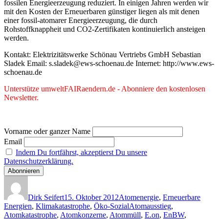
fossilen Energieerzeugung reduziert. In einigen Jahren werden wir
mit den Kosten der Erneuerbaren günstiger liegen als mit denen
einer fossil-atomarer Energieerzeugung, die durch
Rohstoffknappheit und CO2-Zertifikaten kontinuierlich ansteigen
werden.
Kontakt: Elektrizitätswerke Schönau Vertriebs GmbH Sebastian
Sladek Email: s.sladek@ews-schoenau.de Internet: http://www.ews-
schoenau.de
Unterstütze umweltFAIRaendern.de - Abonniere den kostenlosen
Newsletter.
Vorname oder ganzer Name
Email
Indem Du fortfährst, akzeptierst Du unsere
Datenschutzerklärung.
Autor
Veröffentlicht
Kategorien
am
Dirk Seifert
15. Oktober 2012
Atomenergie
,
Erneuerbare
Schlagwörter
Energien
,
Klimakatastrophe
,
Öko-Sozial
Atomausstieg
,
Atomkatastrophe
,
Atomkonzerne
,
Atommüll
,
E.on
,
EnBW
,