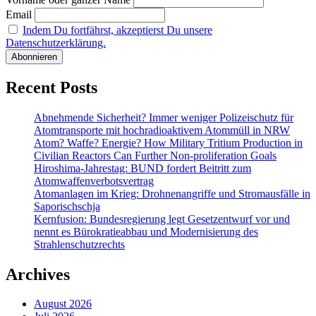
Email
Indem Du fortfährst, akzeptierst Du unsere
Datenschutzerklärung.
Recent Posts
Abnehmende Sicherheit? Immer weniger Polizeischutz für
Atomtransporte mit hochradioaktivem Atommüll in NRW
Atom? Waffe? Energie? How Military Tritium Production in
Civilian Reactors Can Further Non-proliferation Goals
Hiroshima-Jahrestag: BUND fordert Beitritt zum
Atomwaffenverbotsvertrag
Atomanlagen im Krieg: Drohnenangriffe und Stromausfälle in
Saporischschja
Kernfusion: Bundesregierung legt Gesetzentwurf vor und
nennt es Bürokratieabbau und Modernisierung des
Strahlenschutzrechts
Archives
August 2026