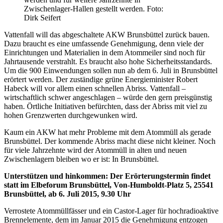
Zwischenlager-Hallen gestellt werden. Foto:
Dirk Seifert
Vattenfall will das abgeschaltete AKW Brunsbüttel zurück bauen.
Dazu braucht es eine umfassende Genehmigung, denn viele der
Einrichtungen und Materialien in dem Atommeiler sind noch für
Jahrtausende verstrahlt. Es braucht also hohe Sicherheitsstandards.
Um die 900 Einwendungen sollen nun ab dem 6. Juli in Brunsbüttel
erörtert werden. Der zuständige grüne Energieminister Robert
Habeck will vor allem einen schnellen Abriss. Vattenfall –
wirtschaftlich schwer angeschlagen – würde den gern preisgünstig
haben. Örtliche Initiativen befürchten, dass der Abriss mit viel zu
hohen Grenzwerten durchgewunken wird.
Kaum ein AKW hat mehr Probleme mit dem Atommüll als gerade
Brunsbüttel. Der kommende Abriss macht diese nicht kleiner. Noch
für viele Jahrzehnte wird der Atommüll in alten und neuen
Zwischenlagern bleiben wo er ist: In Brunsbüttel.
Unterstützen und hinkommen: Der Erörterungstermin findet
statt im Elbeforum Brunsbüttel, Von-Humboldt-Platz 5, 25541
Brunsbüttel, ab 6. Juli 2015, 9.30 Uhr
Verrostete Atommüllfässer und ein Castor-Lager für hochradioaktive
Brennelemente, dem im Januar 2015 die Genehmigung entzogen