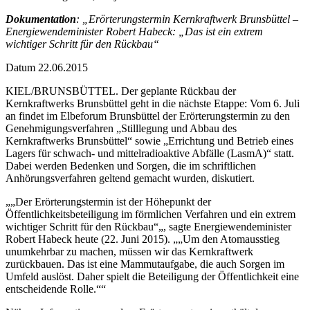
Dokumentation
: „Erörterungstermin Kernkraftwerk Brunsbüttel –
Energiewendeminister Robert Habeck: „Das ist ein extrem
wichtiger Schritt für den Rückbau“
Datum
22.06.2015
KIEL/BRUNSBÜTTEL. Der geplante Rückbau der
Kernkraftwerks Brunsbüttel geht in die nächste Etappe: Vom 6. Juli
an findet im Elbeforum Brunsbüttel der Erörterungstermin zu den
Genehmigungsverfahren „Stilllegung und Abbau des
Kernkraftwerks Brunsbüttel“ sowie „Errichtung und Betrieb eines
Lagers für schwach- und mittelradioaktive Abfälle (LasmA)“ statt.
Dabei werden Bedenken und Sorgen, die im schriftlichen
Anhörungsverfahren geltend gemacht wurden, diskutiert.
„
Der Erörterungstermin ist der Höhepunkt der
Öffentlichkeitsbeteiligung im förmlichen Verfahren und ein extrem
wichtiger Schritt für den Rückbau
„, sagte Energiewendeminister
Robert Habeck heute (22. Juni 2015). „
Um den Atomausstieg
unumkehrbar zu machen, müssen wir das Kernkraftwerk
zurückbauen. Das ist eine Mammutaufgabe, die auch Sorgen im
Umfeld auslöst. Daher spielt die Beteiligung der Öffentlichkeit eine
entscheidende Rolle.
“