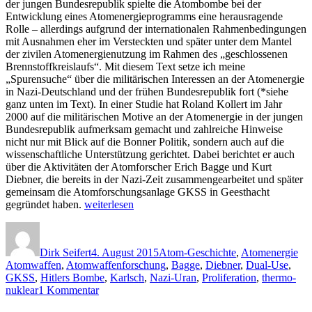
der jungen Bundesrepublik spielte die Atombombe bei der
Entwicklung eines Atomenergieprogramms eine herausragende
Rolle – allerdings aufgrund der internationalen Rahmenbedingungen
mit Ausnahmen eher im Versteckten und später unter dem Mantel
der zivilen Atomenergienutzung im Rahmen des „geschlossenen
Brennstoffkreislaufs“. Mit diesem Text setze ich meine
„Spurensuche“ über die militärischen Interessen an der Atomenergie
in Nazi-Deutschland und der frühen Bundesrepublik fort (*siehe
ganz unten im Text). In einer Studie hat Roland Kollert im Jahr
2000 auf die militärischen Motive an der Atomenergie in der jungen
Bundesrepublik aufmerksam gemacht und zahlreiche Hinweise
nicht nur mit Blick auf die Bonner Politik, sondern auch auf die
wissenschaftliche Unterstützung gerichtet. Dabei berichtet er auch
über die Aktivitäten der Atomforscher Erich Bagge und Kurt
Diebner, die bereits in der Nazi-Zeit zusammengearbeitet und später
gemeinsam die Atomforschungsanlage GKSS in Geesthacht
„Spurensuche:
gegründet haben.
weiterlesen
Militärische
Autor
Veröffentlicht
Kategorien
Sch
Motive
am
der
Dirk Seifert
4. August 2015
Atom-Geschichte
,
Atomenergie
deutschen
Atomwaffen
,
Atomwaffenforschung
,
Bagge
,
Diebner
,
Dual-Use
,
Atomenergie-
GKSS
,
Hitlers Bombe
,
Karlsch
,
Nazi-Uran
,
Proliferation
,
thermo-
Politik
zu
nuklear
1 Kommentar
und
Spurensuche:
die