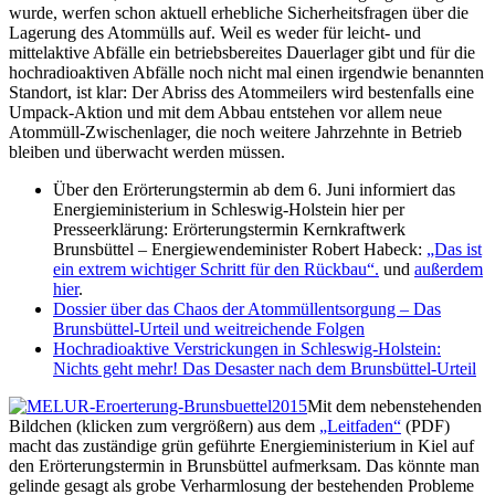
wurde, werfen schon aktuell erhebliche Sicherheitsfragen über die
Lagerung des Atommülls auf. Weil es weder für leicht- und
mittelaktive Abfälle ein betriebsbereites Dauerlager gibt und für die
hochradioaktiven Abfälle noch nicht mal einen irgendwie benannten
Standort, ist klar: Der Abriss des Atommeilers wird bestenfalls eine
Umpack-Aktion und mit dem Abbau entstehen vor allem neue
Atommüll-Zwischenlager, die noch weitere Jahrzehnte in Betrieb
bleiben und überwacht werden müssen.
Über den Erörterungstermin ab dem 6. Juni informiert das
Energieministerium in Schleswig-Holstein hier per
Presseerklärung: Erörterungstermin Kernkraftwerk
Brunsbüttel – Energiewendeminister Robert Habeck:
„Das ist
ein extrem wichtiger Schritt für den Rückbau“.
und
außerdem
hier
.
Dossier über das Chaos der Atommüllentsorgung – Das
Brunsbüttel-Urteil und weitreichende Folgen
Hochradioaktive Verstrickungen in Schleswig-Holstein:
Nichts geht mehr! Das Desaster nach dem Brunsbüttel-Urteil
Mit dem nebenstehenden
Bildchen (klicken zum vergrößern) aus dem
„Leitfaden“
(PDF)
macht das zuständige grün geführte Energieministerium in Kiel auf
den Erörterungstermin in Brunsbüttel aufmerksam. Das könnte man
gelinde gesagt als grobe Verharmlosung der bestehenden Probleme