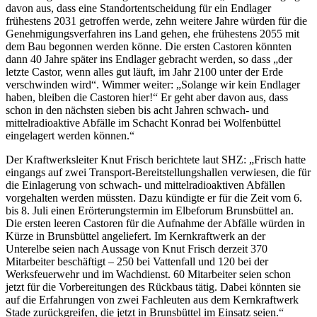
davon aus, dass eine Standortentscheidung für ein Endlager
frühestens 2031 getroffen werde, zehn weitere Jahre würden für die
Genehmigungsverfahren ins Land gehen, ehe frühestens 2055 mit
dem Bau begonnen werden könne. Die ersten Castoren könnten
dann 40 Jahre später ins Endlager gebracht werden, so dass „der
letzte Castor, wenn alles gut läuft, im Jahr 2100 unter der Erde
verschwinden wird“. Wimmer weiter: „Solange wir kein Endlager
haben, bleiben die Castoren hier!“ Er geht aber davon aus, dass
schon in den nächsten sieben bis acht Jahren schwach- und
mittelradioaktive Abfälle im Schacht Konrad bei Wolfenbüttel
eingelagert werden können.“
Der Kraftwerksleiter Knut Frisch berichtete laut SHZ: „Frisch hatte
eingangs auf zwei Transport-Bereitstellungshallen verwiesen, die für
die Einlagerung von schwach- und mittelradioaktiven Abfällen
vorgehalten werden müssten. Dazu kündigte er für die Zeit vom 6.
bis 8. Juli einen Erörterungstermin im Elbeforum Brunsbüttel an.
Die ersten leeren Castoren für die Aufnahme der Abfälle würden in
Kürze in Brunsbüttel angeliefert. Im Kernkraftwerk an der
Unterelbe seien nach Aussage von Knut Frisch derzeit 370
Mitarbeiter beschäftigt – 250 bei Vattenfall und 120 bei der
Werksfeuerwehr und im Wachdienst. 60 Mitarbeiter seien schon
jetzt für die Vorbereitungen des Rückbaus tätig. Dabei könnten sie
auf die Erfahrungen von zwei Fachleuten aus dem Kernkraftwerk
Stade zurückgreifen, die jetzt in Brunsbüttel im Einsatz seien.“