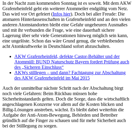
werden
In der Nacht zum kommenden Sonntag ist es soweit. Mit dem AKW
erörtert
Grafenrheinfeld geht ein weiterer Atommeiler endgültig vom Netz.
Das wird vor Ort gefeiert (
Infos hier
). Doch bei aller Freude: Die
atomaren Hinterlassenschaften in Grafenrheinfeld und an den vielen
anderen Atomstandorten bleibt eine Gefahr ungeheuren Ausmaßes
und mit ihr verbunden die Frage, wie eine dauerhaft sichere
Lagerung über sehr viele Generationen hinweg möglich sein kann,
eine ungelöste. Schon das wäre Grund genug, die verbleibenden
acht Atomkraftwerke in Deutschland sofort abzuschalten.
AKW Grafenrheinfeld, defekte Castor-Behälter und der
Atommüll: BUND Naturschutz Bayern fordert Prüfung auch
des „Sicheren Einschluss“
AKWs stilllegen – und dann? Fachtagung zur Abschaltung
des AKW Grafenrheinfeld im Mai 2015
Auch der unmittelbar nächste Schritt nach der Abschaltung birgt
noch viele Gefahren: Beim Rückbau müssen hohe
Sicherheitsstandards gelten. Doch die Sorge, dass die wirtschaftlich
angeschlagenen Konzerne vor allem auf die Kosten blicken und
Billig-Lösungen anstreben, wächst. Es bleibt dabei weiterhin die
Aufgabe der Anti-Atom-Bewegung, Behörden und Betreiber
gründlich auf die Finger zu schauen und für mehr Sicherheit auch
bei der Stilllegung zu sorgen.