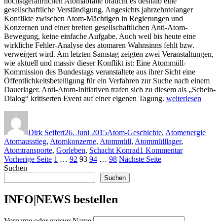
höchstgefährlichen Atomabfälle braucht es deshalb eine
gesellschaftliche Verständigung. Angesichts jahrzehntelanger
Konflikte zwischen Atom-Mächtigen in Regierungen und
Konzernen und einer breiten gesellschaftlichen Anti-Atom-
Bewegung, keine einfache Aufgabe. Auch weil bis heute eine
wirkliche Fehler-Analyse des atomaren Wahnsinns fehlt bzw.
verweigert wird. Am letzten Samstag zeigten zwei Veranstaltungen,
wie aktuell und massiv dieser Konflikt ist: Eine Atommüll-
Kommission des Bundestags veranstaltete aus ihrer Sicht eine
Öffentlichkeitsbeteiligung für ein Verfahren zur Suche nach einem
Dauerlager. Anti-Atom-Initiativen trafen sich zu diesem als „Schein-
„Berichte
Dialog“ kritiserten Event auf einer eigenen Tagung.
weiterlesen
von
Autor
Veröffentlicht
Kategorien
Schl
etwas
am
über
Dirk Seifert
26. Juni 2015
Atom-Geschichte
,
Atomenergie
Atommüll
Atomausstieg
,
Atomkonzerne
,
Atommüll
,
Atommülllager
,
und
zu
Atomtransporte
,
Gorleben
,
Schacht Konrad
1 Kommentar
Öffentlichkeit“
Seitennummerierung
Seite
Seite
Seite
Seite
Seite
Berichte
Vorherige Seite
1
…
92
93
94
…
98
Nächste Seite
von
Suchen
der
etwas
Suchen
Beiträge
über
Atommüll
INFO|NEWS bestellen
und
Öffentlichke
Vorname oder ganzer Name