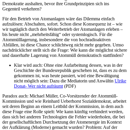
Demokratie aushalten, bevor ihre Grundprinzipien sich ins
Gegenteil verkehren?
Für den Betrieb von Atomanlagen wäre das Dilemma einfach
aufzulösen: Abschalten, sofort. Schon diese Konsequenz ist – wie
wir tagtäglich durch den Weiterbetrieb der Atomanlagen erleben –
bis heute nicht „mehrheitsfähig“ oder systemlogisch. Für die
Atommülllagerung, insbesondere die von hochradioaktiven
Abfällen, ist diese Chance schlichtweg nicht mehr gegeben. Umso
nachdrücklicher stellt sich die Frage: Wie kann die möglichst sichere
und dauerhafte Lagerung von Atommüll demokratisch stattfinden?
Klar wird auch: Ohne eine Aufarbeitung dessen, was in der
Geschichte der Bundesrepublik geschehen ist, dass es zu dem
gekommen ist, was heute passiert, wird eine Bewältigung
nicht möglich sein: Dazu die Mediatorin und Anwältin
Ulrike
Donat- Wer nicht aufräumt
(PDF)
Paradox auch: Michael Müller, Co-Vorsitzender der Atommüll-
Kommission und wie Reinhard Ueberhorst Sozialdemokrat, arbeitet
seit deren Beginn an einem Leitbild der Kommission, in dem auch
diese Frage eine Rolle spielt: Wie kann künftig verhindert werden,
dass sich bei anderen Technologien die Fehler wiederholen, die bei
der gesellschaftlichen Durchsetzung der Atomenergie im Kontext
der Aufklärung (Moderne) gemacht wurden? Problem: Auf der