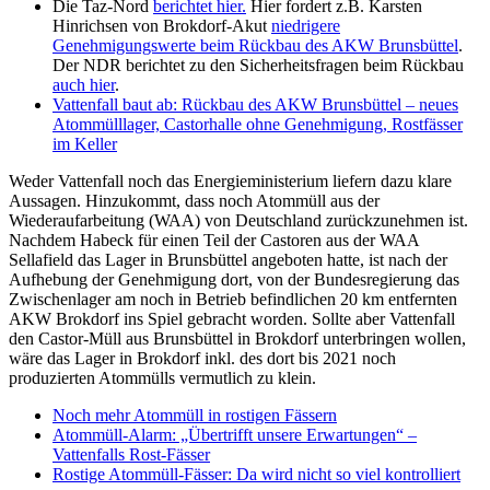
Die Taz-Nord
berichtet hier.
Hier fordert z.B. Karsten
Hinrichsen von Brokdorf-Akut
niedrigere
Genehmigungswerte beim Rückbau des AKW Brunsbüttel
.
Der NDR berichtet zu den Sicherheitsfragen beim Rückbau
auch hier
.
Vattenfall baut ab: Rückbau des AKW Brunsbüttel – neues
Atommülllager, Castorhalle ohne Genehmigung, Rostfässer
im Keller
Weder Vattenfall noch das Energieministerium liefern dazu klare
Aussagen. Hinzukommt, dass noch Atommüll aus der
Wiederaufarbeitung (WAA) von Deutschland zurückzunehmen ist.
Nachdem Habeck für einen Teil der Castoren aus der WAA
Sellafield das Lager in Brunsbüttel angeboten hatte, ist nach der
Aufhebung der Genehmigung dort, von der Bundesregierung das
Zwischenlager am noch in Betrieb befindlichen 20 km entfernten
AKW Brokdorf ins Spiel gebracht worden. Sollte aber Vattenfall
den Castor-Müll aus Brunsbüttel in Brokdorf unterbringen wollen,
wäre das Lager in Brokdorf inkl. des dort bis 2021 noch
produzierten Atommülls vermutlich zu klein.
Noch mehr Atommüll in rostigen Fässern
Atommüll-Alarm: „Übertrifft unsere Erwartungen“ –
Vattenfalls Rost-Fässer
Rostige Atommüll-Fässer: Da wird nicht so viel kontrolliert