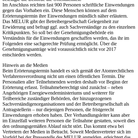
Im Anschluss reichten fast 900 Personen schriftliche Einwendungen
gegen das Vorhaben ein. Diese Menschen können auf dem
Erörterungstermin ihre Einwendungen mündlich näher erläutern.
Das MELUR gibt der Betreibergesellschaft Gelegenheit zur
Erwiderung und befragt ggf. auch Sachverständige zu den einzelnen
Kritikpunkten. So soll bei der Genehmigungsbehörde ein
Verständnis für die Einwendungen geschaffen werden, das ihr im
Folgenden eine sachgerechte Prüfung ermöglicht. Über die
Genehmigungsanträge wird voraussichtlich nicht vor 2017
entschieden werden.
Hinweis an die Medien
Beim Erörterungstermin handelt es sich gemäß der Atomrechtlichen
Verfahrensverordnung nicht um einen öffentlichen Termin. Die
Personalien aller Teilnehmenden werden deshalb vor Beginn der
Erörterung erfasst. Teilnahmeberechtigt sind zunächst – neben
Angehörigen Energiewendeministeriums und weiterer für
Teilbereiche zuständiger Behörden, der hinzugezogenen
Sachverständigenorganisationen und der Betreibergesellschaft als
Antragstellerin – nur diejenigen Personen, die fristgerecht
Einwendungen erhoben haben. Der Verhandlungsleiter kann aber
im Einzelfall weiteren Personen die Teilnahme gestatten, soweit dies
den ordnungsgemäßen Ablauf nicht stört. Das kommt etwa bei
Vertretern der Medien in Betracht. Soweit Medienvertreter sich im
Vorfeld bei der Pressestelle des MELUR anmelden, erleichtert das