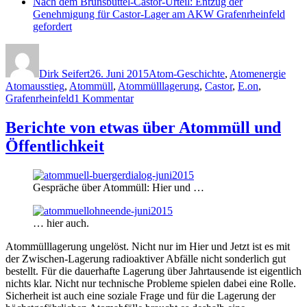
Nach dem Brunsbüttel-Castor-Urteil: Entzug der
Genehmigung für Castor-Lager am AKW Grafenrheinfeld
gefordert
Autor
Veröffentlicht
Kategorien
Schl
am
Dirk Seifert
26. Juni 2015
Atom-Geschichte
,
Atomenergie
Atomausstieg
,
Atommüll
,
Atommülllagerung
,
Castor
,
E.on
,
zu
Grafenrheinfeld
1 Kommentar
Atomkraftwerk
Grafenrheinfeld
Berichte von etwas über Atommüll und
geht
Öffentlichkeit
–
der
Atommüll
bleibt
Gespräche über Atommüll: Hier und …
… hier auch.
Atommülllagerung ungelöst. Nicht nur im Hier und Jetzt ist es mit
der Zwischen-Lagerung radioaktiver Abfälle nicht sonderlich gut
bestellt. Für die dauerhafte Lagerung über Jahrtausende ist eigentlich
nichts klar. Nicht nur technische Probleme spielen dabei eine Rolle.
Sicherheit ist auch eine soziale Frage und für die Lagerung der