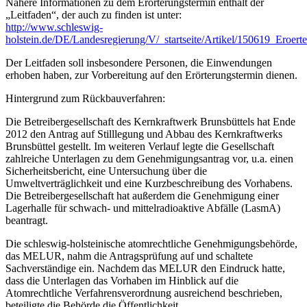
Nähere Informationen zu dem Erörterungstermin enthält der
„Leitfaden“, der auch zu finden ist unter:
http://www.schleswig-
holstein.de/DE/Landesregierung/V/_startseite/Artikel/150619_Eroe
Der Leitfaden soll insbesondere Personen, die Einwendungen
erhoben haben, zur Vorbereitung auf den Erörterungstermin dienen.
Hintergrund zum Rückbauverfahren:
Die Betreibergesellschaft des Kernkraftwerk Brunsbüttels hat Ende
2012 den Antrag auf Stilllegung und Abbau des Kernkraftwerks
Brunsbüttel gestellt. Im weiteren Verlauf legte die Gesellschaft
zahlreiche Unterlagen zu dem Genehmigungsantrag vor, u.a. einen
Sicherheitsbericht, eine Untersuchung über die
Umweltverträglichkeit und eine Kurzbeschreibung des Vorhabens.
Die Betreibergesellschaft hat außerdem die Genehmigung einer
Lagerhalle für schwach- und mittelradioaktive Abfälle (LasmA)
beantragt.
Die schleswig-holsteinische atomrechtliche Genehmigungsbehörde,
das MELUR, nahm die Antragsprüfung auf und schaltete
Sachverständige ein. Nachdem das MELUR den Eindruck hatte,
dass die Unterlagen das Vorhaben im Hinblick auf die
Atomrechtliche Verfahrensverordnung ausreichend beschrieben,
beteiligte die Behörde die Öffentlichkeit.