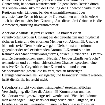
Gentechnik) hat derart weitreichende Folgen: Beim Betrieb durch
das Super-Gau-Risiko mit der Drohung der Unbewohnbarkeit von
Regionen oder Ländern, bei der Atommülllagerung über
unvorstellbare Zeiten für tausende Generationen und nicht zuletzt
auch bei der militärischen Nutzung. Aus diesen drei Gründen ist die
Atomenergienutzung unverantwortbar.
Aber das Absurde ist jetzt zu leisten: Es braucht einen
verantwortungsvollen Umgang bei der dauerhaften und möglichst
sicheren Lagerung der enormen Mengen von Atommüll. Und das
bitte mit soviel Demokratie wie geht! Ueberhorst unternimmt
gegenüber der real existierenden Atommüll-Kommission im
Rahmen des Standortauswahlgesetzes, dessen „Erfinder“ aus Partei-
und Regierungsspitzen einen „Neustart“ bei der „Endlager-Suche“
reklamieren und von einer „historischen Chance“ sprechen, eine
massive Kritik. Gegenüber einer Kommission und einem
Standortauswahlgesetz, die im Vergleich zu bisherigen
Herangehensweisen als „einzigartig und besonders“ tituliert werden,
heißt die Kritik: Es reicht nicht.
Ueberhorst spricht von einer „simulierten“ gesellschaftlichen
Verständigung, die über die Atommüll-Kommission und das
Standortauswahlgesetz hergestellt werden soll. Vielleicht könnte
man auch sagen: Angesichts der ungeheuerlichen Aufgabe, das
Ergebnis einer nicht-verantwortbaren Technologie in Form des