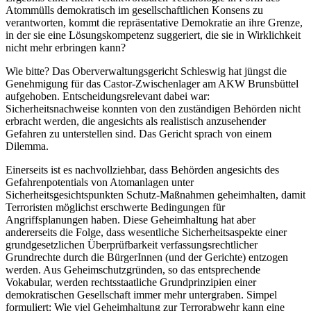
Atommülls demokratisch im gesellschaftlichen Konsens zu
verantworten, kommt die repräsentative Demokratie an ihre Grenze,
in der sie eine Lösungskompetenz suggeriert, die sie in Wirklichkeit
nicht mehr erbringen kann?
Wie bitte? Das Oberverwaltungsgericht Schleswig hat jüngst die
Genehmigung für das Castor-Zwischenlager am AKW Brunsbüttel
aufgehoben. Entscheidungsrelevant dabei war:
Sicherheitsnachweise konnten von den zuständigen Behörden nicht
erbracht werden, die angesichts als realistisch anzusehender
Gefahren zu unterstellen sind. Das Gericht sprach von einem
Dilemma.
Einerseits ist es nachvollziehbar, dass Behörden angesichts des
Gefahrenpotentials von Atomanlagen unter
Sicherheitsgesichtspunkten Schutz-Maßnahmen geheimhalten, damit
Terroristen möglichst erschwerte Bedingungen für
Angriffsplanungen haben. Diese Geheimhaltung hat aber
andererseits die Folge, dass wesentliche Sicherheitsaspekte einer
grundgesetzlichen Überprüfbarkeit verfassungsrechtlicher
Grundrechte durch die BürgerInnen (und der Gerichte) entzogen
werden. Aus Geheimschutzgründen, so das entsprechende
Vokabular, werden rechtsstaatliche Grundprinzipien einer
demokratischen Gesellschaft immer mehr untergraben. Simpel
formuliert: Wie viel Geheimhaltung zur Terrorabwehr kann eine