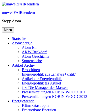
Zum
Inhalt
umweltFAIRaendern
springen
Stopp Atom
Menü
Startseite
Atomenergie
Atom-BT
AKW Brokdorf
Atom-Geschichte
Spurensuche
Artikel-Archiv
Broschüren
Energiepolitik aus „analyse+kritik“
Artikel zur Energiepolitik
Energiepolitik taz Artikel
taz: Die Manager der Massen
Pressemitteilungen ROBIN WOOD 2011
Pressemitteilungen ROBIN WOOD 2012
Energiewende
Klimakatastrophe
Erneuerbare Energien