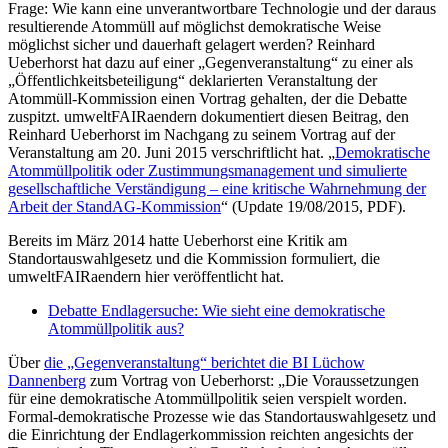
Frage: Wie kann eine unverantwortbare Technologie und der daraus
resultierende Atommüll auf möglichst demokratische Weise
möglichst sicher und dauerhaft gelagert werden? Reinhard
Ueberhorst hat dazu auf einer „Gegenveranstaltung“ zu einer als
„Öffentlichkeitsbeteiligung“ deklarierten Veranstaltung der
Atommüll-Kommission einen Vortrag gehalten, der die Debatte
zuspitzt. umweltFAIRaendern dokumentiert diesen Beitrag, den
Reinhard Ueberhorst im Nachgang zu seinem Vortrag auf der
Veranstaltung am 20. Juni 2015 verschriftlicht hat. „
Demokratische
Atommüllpolitik oder Zustimmungsmanagement und simulierte
gesellschaftliche Verständigung – eine kritische Wahrnehmung der
Arbeit der StandAG-Kommission
“ (Update 19/08/2015, PDF).
Bereits im März 2014 hatte Ueberhorst eine Kritik am
Standortauswahlgesetz und die Kommission formuliert, die
umweltFAIRaendern hier veröffentlicht hat.
Debatte Endlagersuche: Wie sieht eine demokratische
Atommüllpolitik aus?
Über
die „Gegenveranstaltung“ berichtet die BI Lüchow
Dannenberg
zum Vortrag von Ueberhorst: „Die Voraussetzungen
für eine demokratische Atommüllpolitik seien verspielt worden.
Formal-demokratische Prozesse wie das Standortauswahlgesetz und
die Einrichtung der Endlagerkommission reichten angesichts der