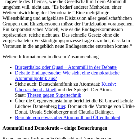
Tragweite des Themas, wie die Gesellschaft mit dem Atommüll
umgehen will, nicht aus. “Es bedarf anderer Methoden, einer
Weiterentwicklung der Demokratie.” Eine mehrjährige
Willensbildung und aufgeklärte Diskussion aller gesellschaftlichen
Gruppen und Einzelpersonen müsse der Partizipation vorausgehen.
Ein korporatistisches Modell, wie es die Endlagerkommission
repräsentiert, reiche nicht aus. Das schnelle Gesetz ohne die
vorgeschalteten Verständigungsprozesse trage dazu bei, dass kein
Vertrauen in die angeblich neue Endlagersuche entstehen konnte.“
Weitere Informationen in diesem Zusammenhang.
Bürgerdialog oder Quasi – Atommüll in der Debatte
Debatte Endlagersuche: Wie sieht eine demokratische
Atommüllpolitik aus?
Siehe auch: Deutschlandfunk zu Atomstaat:
Kursiv:
Überraschend aktuell
und der Spiegel:
Der Atom-
Staat:
Thesen gegen Supertechnik
Über die Gegenveranstaltung berichtet die BI Umweltschutz
Lüchow Dannenberg
hier
. Dort auch die Vorträge von Ulrike
Donat, Ursula Schönberger und Claudia Baitinger.
Berichte von etwas über Atommüll und Öffentlichkeit
Atommüll und Demokratie – einige Bemerkungen
Keine andere Technologie (vielleicht mit Ausnahme der