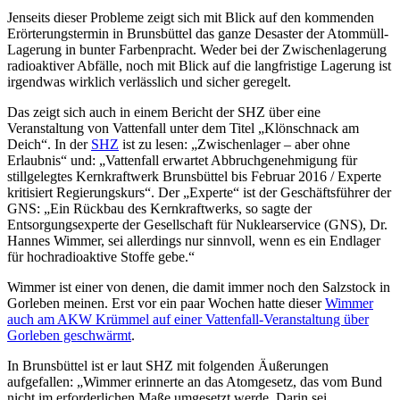
Jenseits dieser Probleme zeigt sich mit Blick auf den kommenden
Erörterungstermin in Brunsbüttel das ganze Desaster der Atommüll-
Lagerung in bunter Farbenpracht. Weder bei der Zwischenlagerung
radioaktiver Abfälle, noch mit Blick auf die langfristige Lagerung ist
irgendwas wirklich verlässlich und sicher geregelt.
Das zeigt sich auch in einem Bericht der SHZ über eine
Veranstaltung von Vattenfall unter dem Titel „Klönschnack am
Deich“. In der
SHZ
ist zu lesen: „Zwischenlager – aber ohne
Erlaubnis“ und: „Vattenfall erwartet Abbruchgenehmigung für
stillgelegtes Kernkraftwerk Brunsbüttel bis Februar 2016 / Experte
kritisiert Regierungskurs“. Der „Experte“ ist der Geschäftsführer der
GNS: „Ein Rückbau des Kernkraftwerks, so sagte der
Entsorgungsexperte der Gesellschaft für Nuklearservice (GNS), Dr.
Hannes Wimmer, sei allerdings nur sinnvoll, wenn es ein Endlager
für hochradioaktive Stoffe gebe.“
Wimmer ist einer von denen, die damit immer noch den Salzstock in
Gorleben meinen. Erst vor ein paar Wochen hatte dieser
Wimmer
auch am AKW Krümmel auf einer Vattenfall-Veranstaltung über
Gorleben geschwärmt
.
In Brunsbüttel ist er laut SHZ mit folgenden Äußerungen
aufgefallen: „Wimmer erinnerte an das Atomgesetz, das vom Bund
nicht im erforderlichen Maße umgesetzt werde. Darin sei