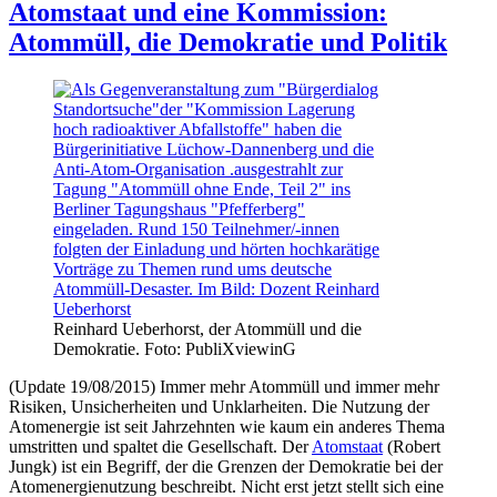
Militärische
Atomstaat und eine Kommission:
Atomforscher
Motive
Kurt
Atommüll, die Demokratie und Politik
der
Diebner
deutschen
und
Atomenergie-
Erich
Politik
Bagge“
und
die
Atomforscher
Kurt
Diebner
und
Erich
Bagge
Reinhard Ueberhorst, der Atommüll und die
Demokratie. Foto: PubliXviewinG
(Update 19/08/2015) Immer mehr Atommüll und immer mehr
Risiken, Unsicherheiten und Unklarheiten. Die Nutzung der
Atomenergie ist seit Jahrzehnten wie kaum ein anderes Thema
umstritten und spaltet die Gesellschaft. Der
Atomstaat
(Robert
Jungk) ist ein Begriff, der die Grenzen der Demokratie bei der
Atomenergienutzung beschreibt. Nicht erst jetzt stellt sich eine