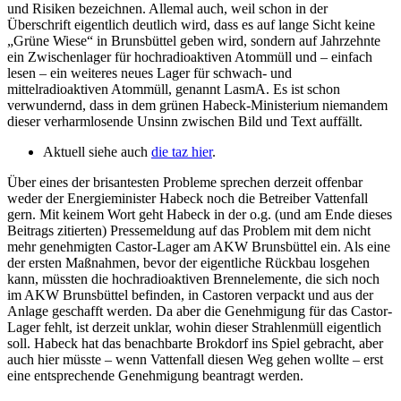
und Risiken bezeichnen. Allemal auch, weil schon in der
Überschrift eigentlich deutlich wird, dass es auf lange Sicht keine
„Grüne Wiese“ in Brunsbüttel geben wird, sondern auf Jahrzehnte
ein Zwischenlager für hochradioaktiven Atommüll und – einfach
lesen – ein weiteres neues Lager für schwach- und
mittelradioaktiven Atommüll, genannt LasmA. Es ist schon
verwundernd, dass in dem grünen Habeck-Ministerium niemandem
dieser verharmlosende Unsinn zwischen Bild und Text auffällt.
Aktuell siehe auch
die taz hier
.
Über eines der brisantesten Probleme sprechen derzeit offenbar
weder der Energieminister Habeck noch die Betreiber Vattenfall
gern. Mit keinem Wort geht Habeck in der o.g. (und am Ende dieses
Beitrags zitierten) Pressemeldung auf das Problem mit dem nicht
mehr genehmigten Castor-Lager am AKW Brunsbüttel ein. Als eine
der ersten Maßnahmen, bevor der eigentliche Rückbau losgehen
kann, müssten die hochradioaktiven Brennelemente, die sich noch
im AKW Brunsbüttel befinden, in Castoren verpackt und aus der
Anlage geschafft werden. Da aber die Genehmigung für das Castor-
Lager fehlt, ist derzeit unklar, wohin dieser Strahlenmüll eigentlich
soll. Habeck hat das benachbarte Brokdorf ins Spiel gebracht, aber
auch hier müsste – wenn Vattenfall diesen Weg gehen wollte – erst
eine entsprechende Genehmigung beantragt werden.