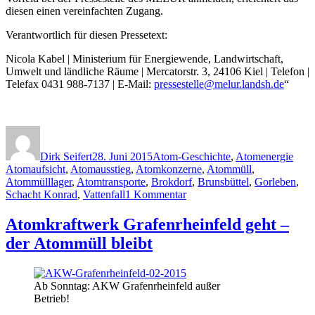
diesen einen vereinfachten Zugang.
Verantwortlich für diesen Pressetext:
Nicola Kabel | Ministerium für Energiewende, Landwirtschaft,
Umwelt und ländliche Räume | Mercatorstr. 3, 24106 Kiel | Telefon |
Telefax 0431 988-7137 |
E-Mail
:
pressestelle@melur.landsh.de
“
Autor
Veröffentlicht
Kategorien
Schl
am
Dirk Seifert
28. Juni 2015
Atom-Geschichte
,
Atomenergie
Atomaufsicht
,
Atomausstieg
,
Atomkonzerne
,
Atommüll
,
Atommülllager
,
Atomtransporte
,
Brokdorf
,
Brunsbüttel
,
Gorleben
,
zu
Schacht Konrad
,
Vattenfall
1 Kommentar
AKW
Brunsbüttel:
Atomkraftwerk Grafenrheinfeld geht –
Vom
der Atommüll bleibt
Rückbau
und
radioaktiven
Problemen
Ab Sonntag: AKW Grafenrheinfeld außer
–
Betrieb!
Einwendungen