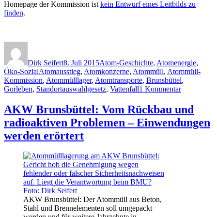
Homepage der Kommission ist
kein Entwurf eines Leitbilds zu
finden
.
Autor
Veröffentlicht
Kategorien
am
Dirk Seifert
8. Juli 2015
Atom-Geschichte
,
Atomenergie
,
Schlagwörter
Öko-Sozial
Atomausstieg
,
Atomkonzerne
,
Atommüll
,
Atommüll-
Kommission
,
Atommülllager
,
Atomtransporte
,
Brunsbüttel
,
zu
Gorleben
,
Standortauswahlgesetz
,
Vattenfall
1 Kommentar
Atomstaat
und
AKW Brunsbüttel: Vom Rückbau und
eine
radioaktiven Problemen – Einwendungen
Kommissio
Atommüll,
werden erörtert
die
Demokratie
und
Politik
AKW Brunsbüttel: Der Atommüll aus Beton,
Stahl und Brennelementen soll umgepackt
werden und für weitere Jahrzehnte in