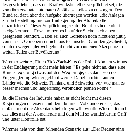
festgeschrieben, dass der Kraftwerksbetreiber verpflichtet sei, die
vom ihm erzeugten atomaren Abfälle schadlos zu entsorgen. Dem
Bund sei dazu aber die Aufgabe übertragen worden, „die Anlagen
zur Sicherstellung und zur Endlagerung der Atomabfälle
einzurichten“. Dieser Verpflichtung sei der Bund bis heute nicht
nachgekommen. Er sei immer noch auf der Suche nach einem
geeigneten Standort. Dabei sei auch Gorleben noch nicht endgültig
vom Tisch. Gorleben sei nicht aus technischen Gründen gescheitert,
sondern wegen „der weitgehend nicht vorhandenen Akzeptanz in
weiten Teilen der Bevölkerung“.
Wimmer weiter: „Einen Zick-Zack-Kurs der Politik können wir uns
in der Endlagerung nicht mehr leisten.“ Es gehe nicht an, dass eine
Bundesregierung etwas auf den Weg bringe, das dann von der
Folgeregierung wieder gekippt werde. Dabei machten andere
Länder wie die Schweiz, Finnland und Schweden vor, wie man es
besser machen und längerfristig verbindlich planen könne.“
Ja, die Herren der Industrie haben es nicht leicht mit diesen
Regierungen einerseits und dem dummen Volk andererseits, das
einfach nicht die Akzeptanz beibringen will, wo die Wirtschaft doch
das alles mit der Atomenergie und dem Müll so wunderbar im Griff
und unter Kontrolle hat.
Wimmer geht von dem folgenden Szenario aus: „Der Redner ging