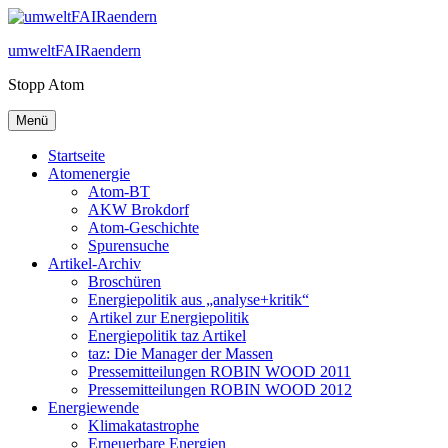
Zum
Inhalt
umweltFAIRaendern
springen
Stopp Atom
Menü
Startseite
Atomenergie
Atom-BT
AKW Brokdorf
Atom-Geschichte
Spurensuche
Artikel-Archiv
Broschüren
Energiepolitik aus „analyse+kritik“
Artikel zur Energiepolitik
Energiepolitik taz Artikel
taz: Die Manager der Massen
Pressemitteilungen ROBIN WOOD 2011
Pressemitteilungen ROBIN WOOD 2012
Energiewende
Klimakatastrophe
Erneuerbare Energien