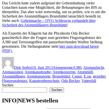
Das Gericht hatte zudem aufgrund der Geheimhaltung vieler
Gutachten kaum eine Möglichkeit, die Behauptungen des BfS zu
überprüfen. Das aber wäre notwendig, um zu prüfen, wie es um die
Sicherheit des Atommülllagers Brunsbüttel tatsächlich bestellt ist.
Siehe auch:
Geheimsache – OVG Schleswig verhandelt über
Sicherheit des Atommülllagers Brunsbüttel
Als Expertin der Klägerin hat die Physikerin Oda Becker
gutachterlich über die Fragen zum gezielten Flugzeugabsturz des
A380 und Terrorangriffen mit panzerbrechenden Waffen Stellung
genommen. Die Stellungnahme steht
hier zum download bereit
(PDF).
Autor
Veröffentlicht
Kategorien
Schlagwörter
am
Dirk Seifert
19. Juni 2013
Atomenergie
A380
,
Atomaufsicht
,
Atomausstieg
,
Atomkatastrophe
,
Atomkonzerne
,
Atommüll
,
Atommülllager
,
Atomtransporte
,
Brunsbüttel
,
Castor
,
E.on
,
gezielter
Flugzeugabsturz
,
Katastrophenschutz
,
Oda Becker
,
Vattenfall
Suchen
Suchen
INFO|NEWS bestellen