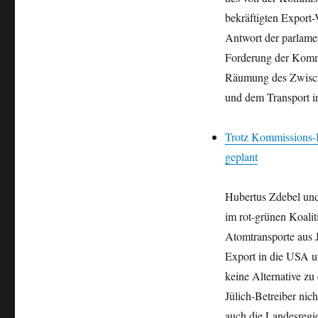
bekräftigten Export-V
Antwort der parlamen
Forderung der Kommi
Räumung des Zwische
und dem Transport i
Trotz Kommissions-B
geplant
Hubertus Zdebel und
im rot-grünen Koaliti
Atomtransporte aus J
Export in die USA 
keine Alternative z
Jülich-Betreiber nic
auch die Landesregie