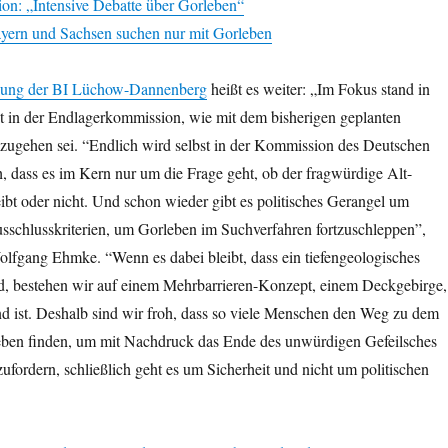
n: „Intensive Debatte über Gorleben“
yern und Sachsen suchen nur mit Gorleben
ilung der BI Lüchow-Dannenberg
heißt es weiter: „Im Fokus stand in
it in der Endlagerkommission, wie mit dem bisherigen geplanten
zugehen sei. “Endlich wird selbst in der Kommission des Deutschen
, dass es im Kern nur um die Frage geht, ob der fragwürdige Alt-
eibt oder nicht. Und schon wieder gibt es politisches Gerangel um
sschlusskriterien, um Gorleben im Suchverfahren fortzuschleppen”,
olfgang Ehmke. “Wenn es dabei bleibt, dass ein tiefengeologisches
ird, bestehen wir auf einem Mehrbarrieren-Konzept, einem Deckgebirge,
d ist. Deshalb sind wir froh, dass so viele Menschen den Weg zu dem
ben finden, um mit Nachdruck das Ende des unwürdigen Gefeilsches
ufordern, schließlich geht es um Sicherheit und nicht um politischen