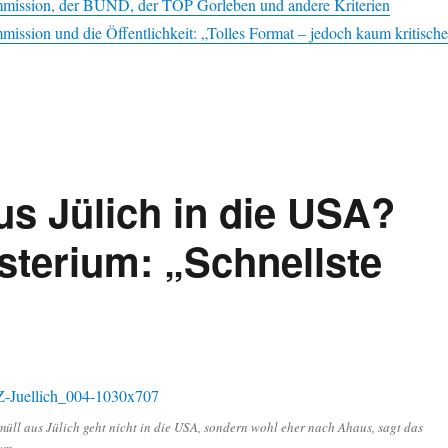
mission, der BUND, der TOP Gorleben und andere Kriterien
ission und die Öffentlichkeit: „Tolles Format – jedoch kaum kritische
s Jülich in die USA?
terium: „Schnellste
ll aus Jülich geht nicht in die USA, sondern wohl eher nach Ahaus, sagt das