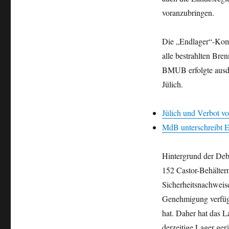
voranzubringen.
Die „Endlager“-Komm
alle bestrahlten Br
BMUB erfolgte ausdr
Jülich.
Jülich und Verbot v
MdB unterschreibt 
Hintergrund der Deba
152 Castor-Behälter
Sicherheitsnachweis
Genehmigung verfügt 
hat. Daher hat das 
derzeitige Lager ger