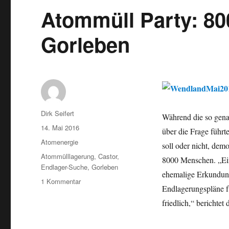
Atommüll Party: 80
Gorleben
Autor
Dirk Seifert
Während die so gena
Veröffentlicht
14. Mai 2016
über die Frage führt
am
Kategorien
Atomenergie
soll oder nicht, de
Schlagwörter
Atommülllagerung
,
Castor
,
8000 Menschen. „Ein
Endlager-Suche
,
Gorleben
ehemalige Erkundung
zu
1 Kommentar
Endlagerungspläne fü
Atommüll
Party:
friedlich,“ berichtet
8000
demonstrieren