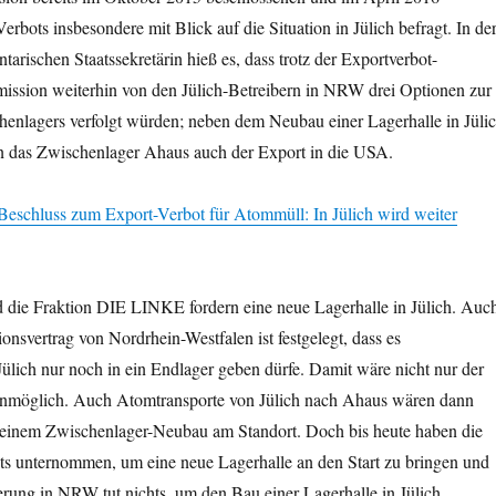
erbots insbesondere mit Blick auf die Situation in Jülich befragt. In de
tarischen Staatssekretärin hieß es, dass trotz der Exportverbot-
ssion weiterhin von den Jülich-Betreibern in NRW drei Optionen zur
nlagers verfolgt würden; neben dem Neubau einer Lagerhalle in Jüli
n das Zwischenlager Ahaus auch der Export in die USA.
eschluss zum Export-Verbot für Atommüll: In Jülich wird weiter
 die Fraktion DIE LINKE fordern eine neue Lagerhalle in Jülich. Auc
onsvertrag von Nordrhein-Westfalen ist festgelegt, dass es
ülich nur noch in ein Endlager geben dürfe. Damit wäre nicht nur der
unmöglich. Auch Atomtransporte von Jülich nach Ahaus wären dann
u einem Zwischenlager-Neubau am Standort. Doch bis heute haben die
hts unternommen, um eine neue Lagerhalle an den Start zu bringen und
rung in NRW tut nichts, um den Bau einer Lagerhalle in Jülich