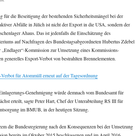
um.
g für die Beseitigung der bestehenden Sicherheitsmängel bei der
tiver Abfälle in Jülich ist nicht der Export in die USA, sondern der
schenlager Ahaus. Das ist jedenfalls die Einschätzung des
eriums auf Nachfragen des Bundestagsabgeordneten Hubertus Zdebel
er „Endlager“-Kommission zur Umsetzung eines Kommissions-
en generelles Export-Verbot von bestrahlten Brennelementen.
Verbot für Atommüll erneut auf der Tagesordnung
 Einlagerungs-Genehmigung würde demnach vom Bundesamt für
hst erteilt, sagte Peter Hart, Chef der Unterabteilung RS III für
ntsorgung im BMUB, in der heutigen Sitzung.
rzem die Bundesregierung nach den Konsequenzen bei der Umsetzung
ion bereits im Oktober 2015 beschlossenen und im April 2016