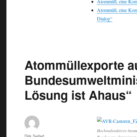
Atommüll, eine Kom
Atommüll, eine Komm
Dialog“
Atommüllexporte au
Bundesumweltminis
Lösung ist Ahaus“
Hochradioaktiver Atommü
Autor
Dirk Seifert