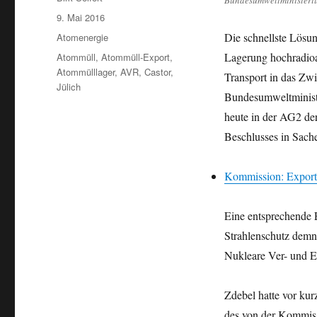
Bundesumweltministeri
Veröffentlicht
9. Mai 2016
am
Kategorien
Die schnellste Lösun
Atomenergie
Schlagwörter
Lagerung hochradioak
Atommüll
,
Atommüll-Export
,
Atommülllager
,
AVR
,
Castor
,
Transport in das Zwi
Jülich
Bundesumweltminist
heute in der AG2 d
Beschlusses in Sach
Kommission: Export-
Eine entsprechende
Strahlenschutz demnäc
Nukleare Ver- und E
Zdebel hatte vor ku
des von der Kommiss