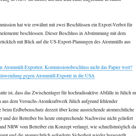
ission hat wie erwähnt mit zwei Beschlüssen ein Export-Verbot für
ennelemente beschlossen. Dieser Beschluss in Abstimmung mit dem
ücklich mit Blick auf die US-Export-Planungen des Atommülls aus
on Atommüll-Exporten: Kommissionsbeschluss nicht das Papier wert?
Einwendung gegen Atommüll-Exporte in die USA
tte ist, dass das Zwischenlager für hochradioaktive Abfälle in Jülich m
n aus dem Versuchs-Atomkraftwerk Jülich aufgrund fehlender
e beim Erdbebenschutz derzeit über keine ausreichende atomrechtliche
und der Betreiber bis heute entsprechende Nachweise nicht geliefert
Land NRW vom Betreiber ein Konzept verlangt, wie schnellstmöglich da
äumt und die atomrechtlich geforderte Sicherheit wieder hergestellt