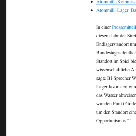
Atommüll-Kommissio
bei
Gorleben
Atommüll-Lager: Ba
In einer
Pressemitte
diesem Jahr der Stre
Endlagerstandort um
Bundestages deutlich
Standort im Spiel bl
wissenschaftliche Au
sagte BI-Sprecher W
Lager favorisiert w
das Wasser abweisen
wunden Punkt Gorle
um den Standort einz
Opportunismus.”“