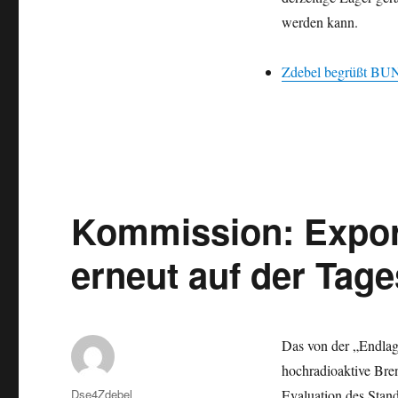
werden kann.
Zdebel begrüßt BUN
Kommission: Expor
erneut auf der Tag
Das von der „Endlag
hochradioaktive Bre
Autor
Dse4Zdebel
Evaluation des Stand