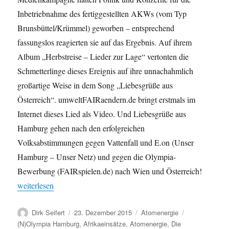
Inbetriebnahme des fertiggestellten AKWs (vom Typ
Brunsbüttel/Krümmel) geworben – entsprechend
fassungslos reagierten sie auf das Ergebnis. Auf ihrem
Album „Herbstreise – Lieder zur Lage“ vertonten die
Schmetterlinge dieses Ereignis auf ihre unnachahmlich
großartige Weise in dem Song „Liebesgrüße aus
Österreich“. umweltFAIRaendern.de bringt erstmals im
Internet dieses Lied als Video. Und Liebesgrüße aus
Hamburg gehen nach den erfolgreichen
Volksabstimmungen gegen Vattenfall und E.on (Unser
Hamburg – Unser Netz) und gegen die Olympia-
Bewerbung (FAIRspielen.de) nach Wien und Österreich!
„umweltFAIRaendern auf „Herbstreise – Lieder zur Lage“: Die S
weiterlesen
Autor
Veröffentlicht
Kategorien
Schlagwörter
Dirk Seifert
23. Dezember 2015
Atomenergie
am
(N)Olympia Hamburg
,
Afrikaeinsätze
,
Atomenergie
,
Die