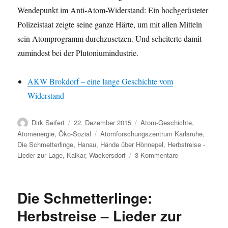
Wendepunkt im Anti-Atom-Widerstand: Ein hochgerüsteter
Polizeistaat zeigte seine ganze Härte, um mit allen Mitteln
sein Atomprogramm durchzusetzen. Und scheiterte damit
zumindest bei der Plutoniumindustrie.
AKW Brokdorf – eine lange Geschichte vom
Widerstand
Autor
Veröffentlicht
Kategorien
Dirk Seifert
22. Dezember 2015
Atom-Geschichte
,
am
Schlagwörter
Atomenergie
,
Öko-Sozial
Atomforschungszentrum Karlsruhe
,
Die Schmetterlinge
,
Hanau
,
Hände über Hönnepel
,
Herbstreise -
zu
Lieder zur Lage
,
Kalkar
,
Wackersdorf
3 Kommentare
umweltFAIRaend
auf
„Herbstreise
Die Schmetterlinge:
–
Lieder
Herbstreise – Lieder zur
zur