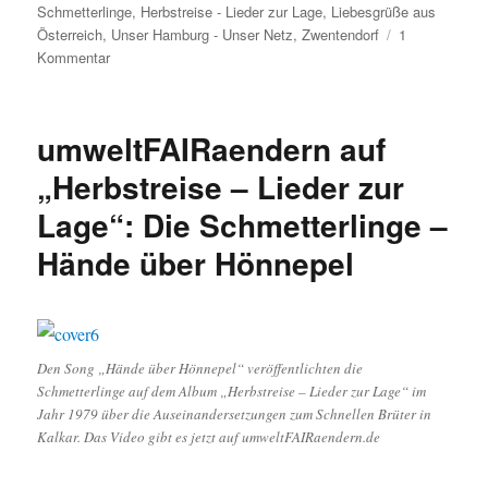
Schmetterlinge
,
Herbstreise - Lieder zur Lage
,
Liebesgrüße aus
Österreich
,
Unser Hamburg - Unser Netz
,
Zwentendorf
1
zu
Kommentar
umweltFAIRaendern
auf
„Herbstreise
umweltFAIRaendern auf
–
Lieder
„Herbstreise – Lieder zur
zur
Lage“: Die Schmetterlinge –
Lage“:
Die
Hände über Hönnepel
Schmetterlinge
–
Liebesgrüße
aus
Österreich
Den Song „Hände über Hönnepel“ veröffentlichten die
(Zwentendorf)
Schmetterlinge auf dem Album „Herbstreise – Lieder zur Lage“ im
Jahr 1979 über die Auseinandersetzungen zum Schnellen Brüter in
Kalkar. Das Video gibt es jetzt auf umweltFAIRaendern.de