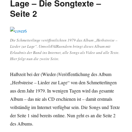
Lage – Die Songtexte –
Lage“:
Die
Seite 2
Schmetterlinge
–
Hände
über
Hönnepel
Die Schmetterlinge veröffentlichten 1979 das Album „Herbstreise –
Lieder zur Lage“. UmweltFAIRaendern bringt dieses Album mit
Erlaubnis der Band ins Internet, alle Songs als Video und alle Texte.
Hier folgt nun die zweite Seite.
Halbzeit bei der (Wieder-)Veröffentlichung des Album
„Herbstreise – Lieder zur Lage“ von den Schmetterlingen
aus dem Jahr 1979. In wenigen Tagen wird das gesamte
Album – das nie als CD erschienen ist – damit erstmals
vollständig im Internet verfügbar sein. Die Songs und Texte
der Seite 1 sind bereits online. Nun geht es an die Seite 2
des Albums.