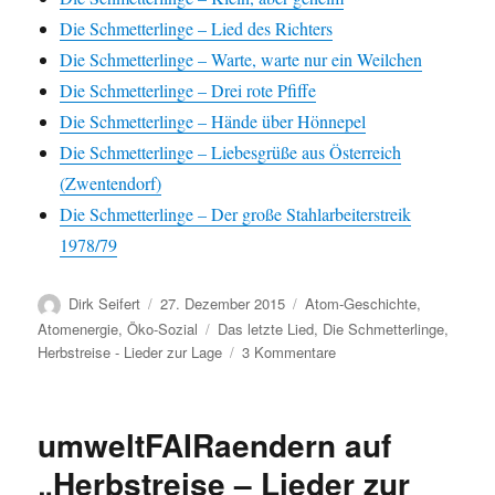
Die Schmetterlinge – Lied des Richters
Die Schmetterlinge – Warte, warte nur ein Weilchen
Die Schmetterlinge – Drei rote Pfiffe
Die Schmetterlinge – Hände über Hönnepel
Die Schmetterlinge – Liebesgrüße aus Österreich
(Zwentendorf)
Die Schmetterlinge – Der große Stahlarbeiterstreik
1978/79
Autor
Veröffentlicht
Kategorien
Dirk Seifert
27. Dezember 2015
Atom-Geschichte
,
am
Schlagwörter
Atomenergie
,
Öko-Sozial
Das letzte Lied
,
Die Schmetterlinge
,
zu
Herbstreise - Lieder zur Lage
3 Kommentare
umweltFAIRaendern
auf
„Herbstreise
umweltFAIRaendern auf
–
Lieder
„Herbstreise – Lieder zur
zur