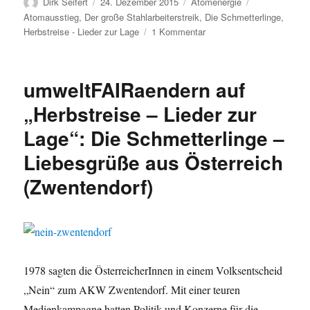
Autor
Veröffentlicht
Kategorien
Schlagwörter
Dirk Seifert
24. Dezember 2015
Atomenergie
am
Atomausstieg
,
Der große Stahlarbeiterstreik
,
Die Schmetterlinge
,
zu
Herbstreise - Lieder zur Lage
1 Kommentar
umweltFAIRaendern
auf
„Herbstreise
umweltFAIRaendern auf
–
Lieder
„Herbstreise – Lieder zur
zur
Lage“: Die Schmetterlinge –
Lage“:
Die
Liebesgrüße aus Österreich
Schmetterlinge
–
(Zwentendorf)
Der
große
Stahlarbeiterstreik
1978/79
1978 sagten die ÖsterreicherInnen in einem Volksentscheid
„Nein“ zum AKW Zwentendorf. Mit einer teuren
Medienkampagne hatten Politik und Konzerne für die