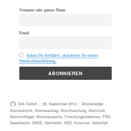
Vorname oder ganzer Name
Email
Indem Du fortfährst, akzeptierst Du unsere
Datenschutzerklärung.
Autor
Veröffentlicht
Kategorien
Schlagwörter
Dirk Seifert
29. September 2012
Atomenergie
am
Atomaufsicht
,
Atomausstieg
,
Atomforschung
,
Atommüll
,
Atommülllager
,
Atomtransporte
,
Forschungsreaktoren
,
FRG
,
Geesthacht
,
GKSS
,
Helmholtz
,
HZG
,
Krümmel
,
Vattenfall