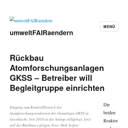
MENÜ
umweltFAIRaendern
Rückbau
Atomforschungsanlagen
GKSS – Betreiber will
Begleitgruppe einrichten
Die
Eingang zum Kontrollbereich der
beiden
Atomforschungsreaktoren der ehemaligen GKSS in
Geesthacht. Seit 2010 ist die Anlage stillgelegt. Jetzt
Reaktor
soll der Rückbau erfolgen. Foto: Dirk Seifert