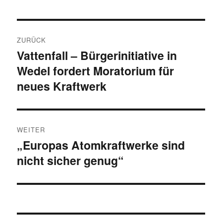
Beitragsnavigation
ZURÜCK
Vattenfall – Bürgerinitiative in
Vorheriger
Wedel fordert Moratorium für
Beitrag:
neues Kraftwerk
WEITER
„Europas Atomkraftwerke sind
Nächster
nicht sicher genug“
Beitrag: