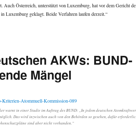
t. Auch Österreich, unterstützt von Luxemburg, hat vor dem Gericht de
in Luxemburg geklagt. Beide Verfahren laufen derzeit.“
deutschen AKWs: BUND-
erende Mängel
ker warnt in einer Studie im Auftrag des BUND: „In jedem deutschen Atomkraftwe
 möglich. Das wird inzwischen auch von den Behörden so gesehen, dafür erforderli
henschutzpläne sind aber nicht vorhanden.“