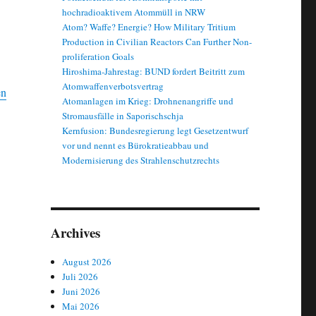
hochradioaktivem Atommüll in NRW
Atom? Waffe? Energie? How Military Tritium
Production in Civilian Reactors Can Further Non-
proliferation Goals
Hiroshima-Jahrestag: BUND fordert Beitritt zum
Atomwaffenverbotsvertrag
chutz für belgische Atomanlagen: Wachsende Terror-Gefahren“
en
Atomanlagen im Krieg: Drohnenangriffe und
Stromausfälle in Saporischschja
Kernfusion: Bundesregierung legt Gesetzentwurf
vor und nennt es Bürokratieabbau und
Modernisierung des Strahlenschutzrechts
Archives
August 2026
Juli 2026
Juni 2026
Mai 2026