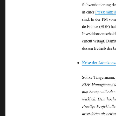
Subventionierung de
in einer
Pressemittei
sind. In der PM vom 
de France (EDF) hat
Investitionsentsche
erneut vertagt. Dami
dessen Betrieb der b
Krise der Atomkonz
Sönke Tangermann, 
EDF-Management sei
nun bauen will oder 
wirklich: Dem hochve
Prestige-Projekt all
investieren als erwa