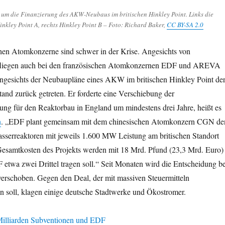
 um die Finanzierung des AKW-Neubaus im britischen Hinkley Point. Links die
nkley Point A, rechts Hinkley Point B – Foto: Richard Baker,
CC BY-SA 2.0
chen Atomkonzerne sind schwer in der Krise. Angesichts von
n fliegen auch bei den französischen Atomkonzernen EDF und AREVA
t angesichts der Neubaupläne eines AKW im britischen Hinkley Point de
tand zurück getreten. Er forderte eine Verschiebung der
dung für den Reaktorbau in England um mindestens drei Jahre, heißt es
n
. „EDF plant gemeinsam mit dem chinesischen Atomkonzern CGN de
serreaktoren mit jeweils 1.600 MW Leistung am britischen Standort
Gesamtkosten des Projekts werden mit 18 Mrd. Pfund (23,3 Mrd. Euro)
 etwa zwei Drittel tragen soll.“ Seit Monaten wird die Entscheidung be
rschoben. Gegen den Deal, der mit massiven Steuermitteln
n soll, klagen einige deutsche Stadtwerke und Ökostromer.
lliarden Subventionen und EDF