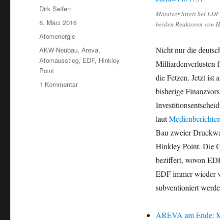
Autor
Dirk Seifert
Massiver Streit bei EDF
Veröffentlicht
8. März 2016
beiden Reaktoren von Hi
am
Kategorien
Atomenergie
Schlagwörter
Nicht nur die deuts
AKW-Neubau
,
Areva
,
Atomausstieg
,
EDF
,
Hinkley
Milliardenverluste
Point
die Fetzen. Jetzt is
zu
1 Kommentar
bisherige Finanzvors
Französischer
Atomkonzern
Investitionsentschei
EDF:
laut
Medienberichte
AKW-
Bau zweier Druckwas
Neubau
Hinkley
Hinkley Point. Die 
Point
beziffert, wovon EDF
spaltet
EDF immer wieder ve
Vorstand
subventioniert werde
AREVA am Ende: Mi