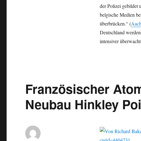
Wachsende
der Polizei gebilde
Terror-
belgische Medien ber
Gefahren
überbrücken.“ (
Aach
Deutschland werden 
intensiver überwach
Französischer Ato
Neubau Hinkley Poi