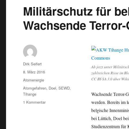
Militärschutz für b
Wachsende Terror-
Autor
Dirk Seifert
Ab jetzt unter Militärs
Veröffentlicht
8. März 2016
zahlreichen Risse im Bl
am
CC BY-SA 3.0 über Wik
Kategorien
Atomenergie
Schlagwörter
Atomgefahren
,
Doel
,
SEWD
,
Wachsende Terror-Ge
Tihange
zu
werden. Bereits im l
1 Kommentar
Militärschutz
belgische Innenmini
für
bei Lüttich, Doel be
belgische
Atomanlagen:
Studienzentrum für 