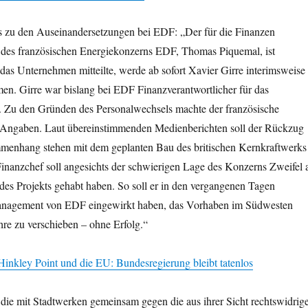
es zu den Auseinandersetzungen bei EDF: „Der für die Finanzen
 des französischen Energiekonzerns EDF, Thomas Piquemal, ist
das Unternehmen mitteilte, werde ab sofort Xavier Girre interimsweise
en. Girre war bislang bei EDF Finanzverantwortlicher für das
. Zu den Gründen des Personalwechsels machte der französische
 Angaben. Laut übereinstimmenden Medienberichten soll der Rückzug
enhang stehen mit dem geplanten Bau des britischen Kernkraftwerks
Finanzchef soll angesichts der schwierigen Lage des Konzerns Zweifel 
 des Projekts gehabt haben. So soll er in den vergangenen Tagen
anagement von EDF eingewirkt haben, das Vorhaben im Südwesten
re zu verschieben – ohne Erfolg.“
inkley Point und die EU: Bundesregierung bleibt tatenlos
die mit Stadtwerken gemeinsam gegen die aus ihrer Sicht rechtswidrig