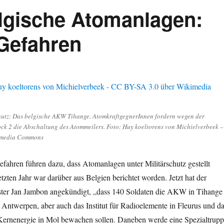
elgische Atomanlagen:
Gefahren
chutz: Das belgische AKW Tihange. AtomkraftgegnerInnen fordern wegen der
ock 2 die Abschaltung des Atommeilers. Foto: Huy koeltorens von Michielverbeek –
imedia Commons
fahren führen dazu, dass Atomanlagen unter Militärschutz gestellt
etzten Jahr war darüber aus Belgien berichtet worden. Jetzt hat der
ster Jan Jambon angekündigt, „dass 140 Soldaten die AKW in Tihange
i Antwerpen, aber auch das Institut für Radioelemente in Fleurus und d
Kernenergie in Mol bewachen sollen. Daneben werde eine Spezialtrup