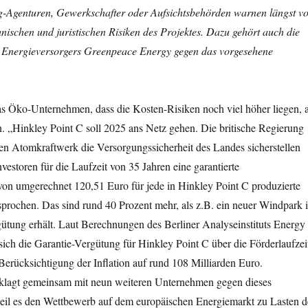
g-Agenturen, Gewerkschafter oder Aufsichtsbehörden warnen längst v
chnischen und juristischen Risiken des Projektes. Dazu gehört auch die
 Energieversorgers Greenpeace Energy gegen das vorgesehene
 Öko-Unternehmen, dass die Kosten-Risiken noch viel höher liegen, a
. „
Hinkley
Point
C soll 2025 ans Netz gehen. Die britische Regierung
en Atomkraftwerk die Versorgungssicherheit des Landes sicherstellen
storen für die Laufzeit von 35 Jahren eine garantierte
von umgerechnet 120,51 Euro für jede in
Hinkley
Point
C produzierte
prochen. Das sind rund 40 Prozent mehr, als z.B. ein neuer Windpark 
ütung erhält. Laut Berechnungen des Berliner Analyseinstituts Energy
sich die Garantie-Vergütung für
Hinkley
Point
C über die Förderlaufzei
Berücksichtigung der Inflation auf rund 108 Milliarden Euro.
klagt gemeinsam mit neun weiteren Unternehmen gegen dieses
eil es den Wettbewerb auf dem europäischen Energiemarkt zu Lasten d