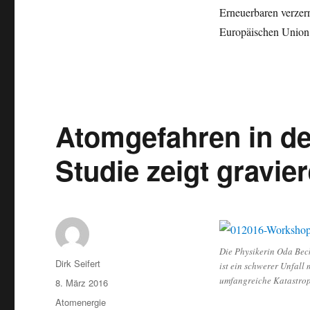
Erneuerbaren verzerr
Europäischen Union 
Atomgefahren in 
Studie zeigt gravi
Die Physikerin Oda Bec
Autor
Dirk Seifert
ist ein schwerer Unfall
umfangreiche Katastrop
Veröffentlicht
8. März 2016
am
Kategorien
Atomenergie