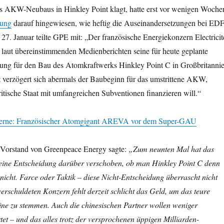
s AKW-Neubaus in Hinkley Point klagt, hatte erst vor wenigen Woche
lung
darauf hingewiesen, wie heftig die Auseinandersetzungen bei ED
27. Januar teilte GPE mit: „Der französische Energiekonzern Electricit
 laut übereinstimmenden Medienberichten seine für heute geplante
idung für den Bau des Atomkraftwerks
Hinkley
Point
C in Großbritanni
t verzögert sich abermals der Baubeginn für das umstrittene AKW,
ritische Staat mit umfangreichen Subventionen finanzieren will.“
erne: Französischer Atomgigant AREVA vor dem Super-GAU
Vorstand von Greenpeace Energy sagte:
„Zum neunten Mal hat das
ne Entscheidung darüber verschoben, ob man
Hinkley
Point
C denn
nicht. Farce oder Taktik – diese Nicht-Entscheidung überrascht nicht
rschuldeten Konzern fehlt derzeit schlicht das Geld, um das teure
eine zu stemmen. Auch die chinesischen Partner wollen weniger
rtet – und das alles trotz der versprochenen üppigen Milliarden-