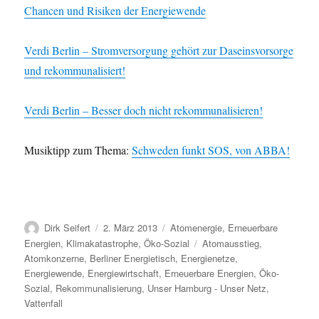
Chancen und Risiken der Energiewende
Verdi Berlin – Stromversorgung gehört zur Daseinsvorsorge
und rekommunalisiert!
Verdi Berlin – Besser doch nicht rekommunalisieren!
Musiktipp zum Thema:
Schweden funkt SOS, von ABBA!
Autor
Veröffentlicht
Kategorien
Dirk Seifert
2. März 2013
Atomenergie
,
Erneuerbare
am
Schlagwörter
Energien
,
Klimakatastrophe
,
Öko-Sozial
Atomausstieg
,
Atomkonzerne
,
Berliner Energietisch
,
Energienetze
,
Energiewende
,
Energiewirtschaft
,
Erneuerbare Energien
,
Öko-
Sozial
,
Rekommunalisierung
,
Unser Hamburg - Unser Netz
,
Vattenfall