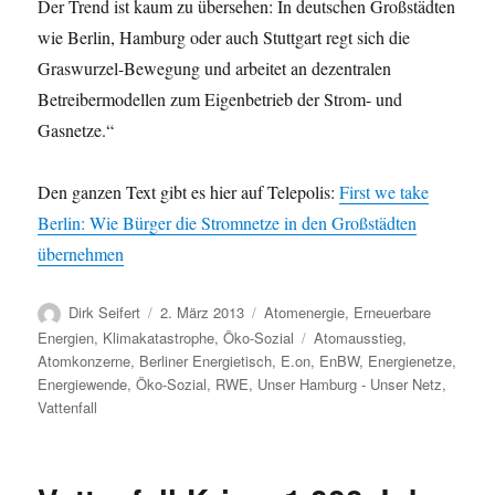
Der Trend ist kaum zu übersehen: In deutschen Großstädten
wie Berlin, Hamburg oder auch Stuttgart regt sich die
Graswurzel-Bewegung und arbeitet an dezentralen
Betreibermodellen zum Eigenbetrieb der Strom- und
Gasnetze.“
Den ganzen Text gibt es hier auf Telepolis:
First we take
Berlin: Wie Bürger die Stromnetze in den Großstädten
übernehmen
Autor
Veröffentlicht
Kategorien
Dirk Seifert
2. März 2013
Atomenergie
,
Erneuerbare
am
Schlagwörter
Energien
,
Klimakatastrophe
,
Öko-Sozial
Atomausstieg
,
Atomkonzerne
,
Berliner Energietisch
,
E.on
,
EnBW
,
Energienetze
,
Energiewende
,
Öko-Sozial
,
RWE
,
Unser Hamburg - Unser Netz
,
Vattenfall