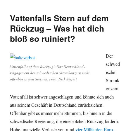
Vattenfalls Stern auf dem
Rückzug – Was hat dich
bloß so ruiniert?
Der
schwed
Vattenfall auf dem Rückzug? Das Deutschland-
ische
Engagement des schwedischen Stromkonzern steht
offenbar in den Sternen. Foto: Dirk Seifert
Stromk
onzern
Vattenfall ist schwer angeschlagen und könnte sich auch
aus seinem Geschäft in Deutschland zurückziehen.
Offenbar gibt es immer mehr Stimmen, bis hinein in die
schwedische Regierung, die eine solchen Rückzug fordern.
Hohe finanzielle Verluste von rund
vier Milliarden Euro,