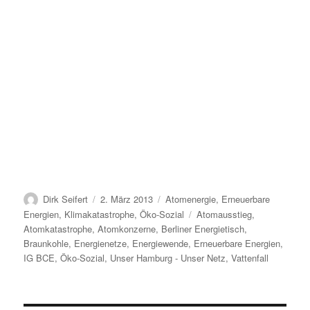
Autor
Veröffentlicht
Kategorien
Dirk Seifert
2. März 2013
Atomenergie
,
Erneuerbare
am
Schlagwörter
Energien
,
Klimakatastrophe
,
Öko-Sozial
Atomausstieg
,
Atomkatastrophe
,
Atomkonzerne
,
Berliner Energietisch
,
Braunkohle
,
Energienetze
,
Energiewende
,
Erneuerbare Energien
,
IG BCE
,
Öko-Sozial
,
Unser Hamburg - Unser Netz
,
Vattenfall