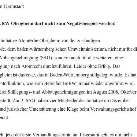
n-Darmstadt
KW Obrigheim darf nicht zum Negativbeispiel werden!
e Initiative AtomErbe Obrigheim von der zuständigen
, dem baden-württembergischen Umweltministerium, nicht nur für d
d Abbaugenehmigung (SAG), sondern auch für alle weiteren, eine
ligung nach Atomrecht durchzuführen. Leider ohne Erfolg. Das
eim ist das erste, das in Baden-Württemberg stillgelegt wurde. Es hat
 Pilotfunktion, wie vom Betreiber EnBW immer wieder angeführt wird.
drei Stilllegungs- und Abbaugenehmigungen im August 2008, Oktober
teilt. Zur 2. SAG haben vier Mitglieder der Initiative im Dezember
und juristischer Unterstützung eine Klage beim Verwaltungsgerichtshof
icht.
eht jetzt der erste Verhandlungstermin an. Insgesamt geht es um mehr