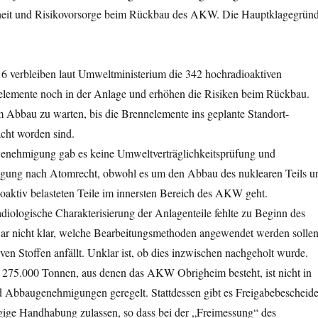
rheit und Risikovorsorge beim Rückbau des AKW. Die Hauptklagegrün
16 verbleiben laut Umweltministerium die 342 hochradioaktiven
lemente noch in der Anlage und erhöhen die Risiken beim Rückbau.
m Abbau zu warten, bis die Brennelemente ins geplante Standort-
cht worden sind.
 Genehmigung gab es keine Umweltverträglichkeitsprüfung und
iligung nach Atomrecht, obwohl es um den Abbau des nuklearen Teils u
oaktiv belasteten Teile im innersten Bereich des AKW geht.
diologische Charakterisierung der Anlagenteile fehlte zu Beginn des
ar nicht klar, welche Bearbeitungsmethoden angewendet werden solle
ven Stoffen anfällt. Unklar ist, ob dies inzwischen nachgeholt wurde.
r 275.000 Tonnen, aus denen das AKW Obrigheim besteht, ist nicht in
nd Abbaugenehmigungen geregelt. Stattdessen gibt es Freigabebescheide
ügige Handhabung zulassen, so dass bei der „Freimessung“ des