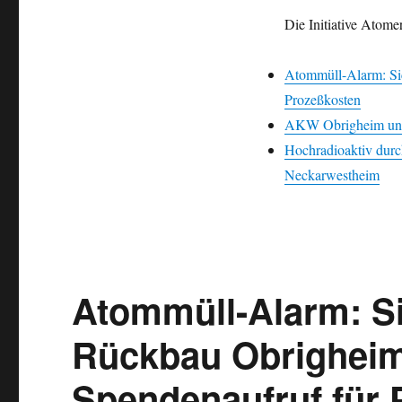
beim
Die Initiative Atome
AKW-
Rückbau
in
Atommüll-Alarm: Si
Obrigheim:
Prozeßkosten
Bürger
vor
AKW Obrigheim und n
Gericht
Hochradioaktiv dur
Neckarwestheim
Atommüll-Alarm: Si
Rückbau Obrigheim 
Spendenaufruf für 