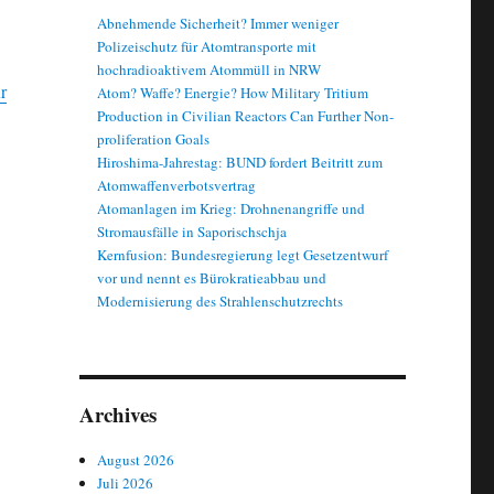
Abnehmende Sicherheit? Immer weniger
Polizeischutz für Atomtransporte mit
hochradioaktivem Atommüll in NRW
r
Atom? Waffe? Energie? How Military Tritium
Production in Civilian Reactors Can Further Non-
proliferation Goals
Hiroshima-Jahrestag: BUND fordert Beitritt zum
Atomwaffenverbotsvertrag
Atomanlagen im Krieg: Drohnenangriffe und
Stromausfälle in Saporischschja
Kernfusion: Bundesregierung legt Gesetzentwurf
vor und nennt es Bürokratieabbau und
Modernisierung des Strahlenschutzrechts
Archives
August 2026
Juli 2026