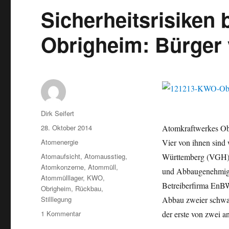
Sicherheitsrisike
Obrigheim: Bürger 
Autor
Dirk Seifert
Veröffentlicht
28. Oktober 2014
Atomkraftwerkes Obr
am
Kategorien
Atomenergie
Vier von ihnen sind
Schlagwörter
Atomaufsicht
,
Atomausstieg
,
Württemberg (VGH) i
Atomkonzerne
,
Atommüll
,
und Abbaugenehmigu
Atommülllager
,
KWO
,
Betreiberfirma EnBW
Obrigheim
,
Rückbau
,
Stilllegung
Abbau zweier schwac
zu
1 Kommentar
der erste von zwei a
Sicherheitsrisiken