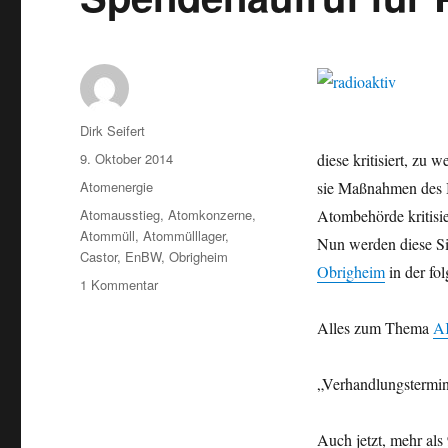
Autor
Dirk Seifert
Veröffentlicht
9. Oktober 2014
diese kritisiert, zu
am
Kategorien
Atomenergie
sie Maßnahmen des B
Schlagwörter
Atomausstieg
,
Atomkonzerne
,
Atombehörde kritisi
Atommüll
,
Atommülllager
,
Nun werden diese Si
Castor
,
EnBW
,
Obrigheim
Obrigheim
in der fo
zu
1 Kommentar
Atommüll-
Alarm:
Alles zum Thema
A
Sicherheit
bei
„Verhandlungstermi
AKW-
Rückbau
Obrigheim
Auch jetzt, mehr al