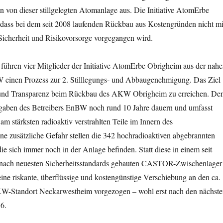
 von dieser stillgelegten Atomanlage aus. Die Initiative AtomErbe
, dass bei dem seit 2008 laufenden Rückbau aus Kostengründen nicht mi
Sicherheit und Risikovorsorge vorgegangen wird.
führen vier Mitglieder der Initiative AtomErbe Obrigheim aus der nah
inen Prozess zur 2. Stilllegungs- und Abbaugenehmigung. Das Ziel
t und Transparenz beim Rückbau des AKW Obrigheim zu erreichen. De
gaben des Betreibers EnBW noch rund 10 Jahre dauern und umfasst
m stärksten radioaktiv verstrahlten Teile im Innern des
e zusätzliche Gefahr stellen die 342 hochradioaktiven abgebrannten
ie sich immer noch in der Anlage befinden. Statt diese in einem seit
 nach neuesten Sicherheitsstandards gebauten CASTOR-Zwischenlager
ine riskante, überflüssige und kostengünstige Verschiebung an den ca.
W-Standort Neckarwestheim vorgezogen – wohl erst nach den nächst
6.