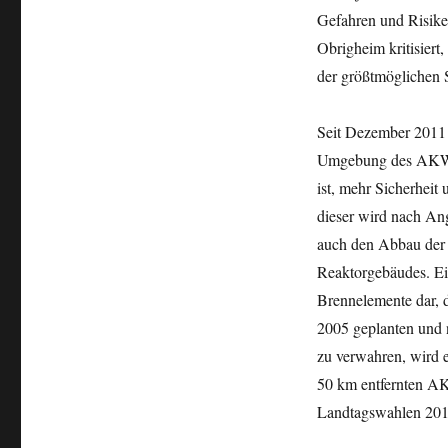
vor
Gefahren und Risiken
Gericht
–
Obrigheim kritisiert
Spendenaufruf
der größtmöglichen 
für
Prozesskosten
Seit Dezember 2011 
Umgebung des AKW e
ist, mehr Sicherhei
dieser wird nach An
auch den Abbau der a
Reaktorgebäudes. Ein
Brennelemente dar, d
2005 geplanten und
zu verwahren, wird e
50 km entfernten AK
Landtagswahlen 201