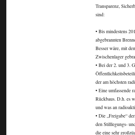
Transparenz, Siche
sind:
• Bis mindestens 20
abgebrannten Brenne
Besser wäre, mit de
Zwischenlager gebra
• Bei der 2. und 3.
Öffentlichkeitsbete
der am höchsten radi
• Eine umfassende ra
Rückbaus. D.h. es w
und was an radioakti
• Die „Freigabe“ de
den Stilllegungs- u
die eine sehr großz