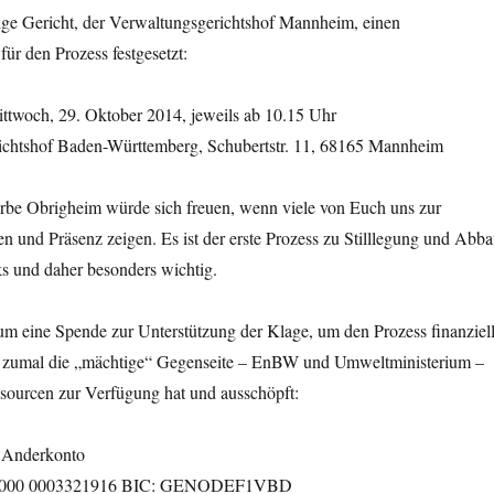
ige Gericht, der Verwaltungsgerichtshof Mannheim, einen
ür den Prozess festgesetzt:
ittwoch, 29. Oktober 2014, jeweils ab 10.15 Uhr
ichtshof Baden-Württemberg, Schubertstr. 11, 68165 Mannheim
Erbe Obrigheim würde sich freuen, wenn viele von Euch uns zur
n und Präsenz zeigen. Es ist der erste Prozess zu Stilllegung und Abb
s und daher besonders wichtig.
um eine Spende zur Unterstützung der Klage, um den Prozess finanziel
, zumal die „mächtige“ Gegenseite – EnBW und Umweltministerium –
sourcen zur Verfügung hat und ausschöpft:
Anderkonto
0000 0003321916 BIC: GENODEF1VBD